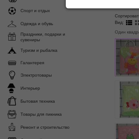
Спорт и отдых
Сортироват
Вид:
Одежда и обувь
Один квадр
Праздники, подарки и
сувениры
Туризм и рыбалка
Галантерея
Электротовары
Интерьер
Бытовая техника
Товары для пикника
Ремонт и строительство