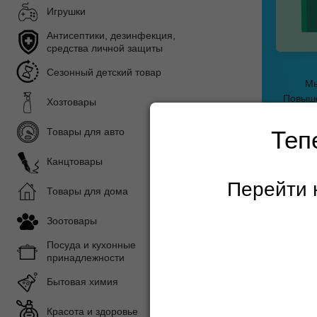
Игрушки
Антисептики, дезинфекция,
средства личной защиты
Сезонный детский товар
Мы
Повыше
Хозтовары
Товары для авто
Теп
Канцтовары
Главная с
Перейти 
Товары для дома
Распро
Зоотовары
Детск
Посуда и кухонные
принадлежности
Показать 
Бытовая химия
Красота и здоровье