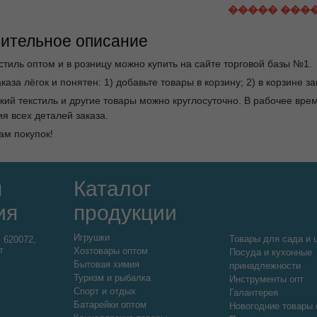
����� ���
ительное описание
стиль оптом и в розницу можно купить на сайте торговой базы №1.
каза лёгок и понятен: 1) добавьте товары в корзину; 2) в корзине 
ский текстиль и другие товары можно круглосуточно. В рабочее в
я всех деталей заказа.
ам покупок!
я
Каталог
ия
продукции
Игрушки
Товары для сада и 
:
620072,
т
Хозтовары оптом
Посуда и кухонные
Бытовая химия
принадлежности
Туризм и рыбалка
Инструменты опт
Спорт и отдых
Галантерея
Батарейки оптом
Новогодние товары 