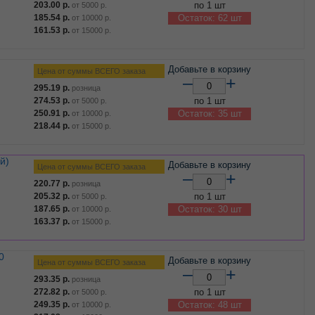
203.00
р.
по 1 шт
от
5000
р.
185.54
р.
Остаток: 62 шт
от
10000
р.
161.53
р.
от
15000
р.
Добавьте в корзину
Цена от суммы ВСЕГО заказа
–
+
295.19
р.
розница
274.53
р.
по 1 шт
от
5000
р.
250.91
р.
Остаток: 35 шт
от
10000
р.
218.44
р.
от
15000
р.
Добавьте в корзину
Цена от суммы ВСЕГО заказа
–
+
220.77
р.
розница
205.32
р.
по 1 шт
от
5000
р.
187.65
р.
Остаток: 30 шт
от
10000
р.
163.37
р.
от
15000
р.
Добавьте в корзину
Цена от суммы ВСЕГО заказа
–
+
293.35
р.
розница
272.82
р.
по 1 шт
от
5000
р.
249.35
р.
Остаток: 48 шт
от
10000
р.