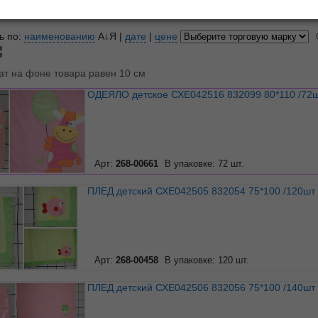
показывать по
10
20
3
ь по:
наименованию
А↓Я
|
дате
|
цене
ат на фоне товара равен 10 см
ОДЕЯЛО детское СХЕ042516 832099 80*110 /72
Арт:
268-00661
В упаковке: 72 шт.
ПЛЕД детский СХЕ042505 832054 75*100 /120шт
Арт:
268-00458
В упаковке: 120 шт.
ПЛЕД детский СХЕ042506 832056 75*100 /140шт