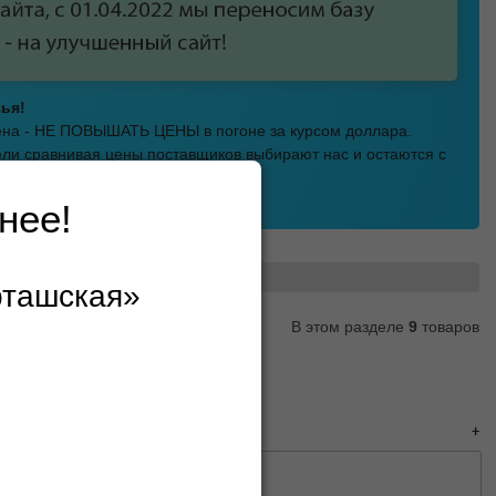
ья!
мена - НЕ ПОВЫШАТЬ ЦЕНЫ в погоне за курсом доллара.
ли сравнивая цены поставщиков выбирают нас и остаются с
.
а Шарташская!
нее!
рташская»
В этом разделе
9
товаров
едующая→