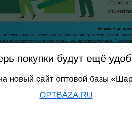
Уважаемые друз
 пережили много кризисов и главная наша стратегия в такие вре
ние проходит только после смены цен производителями. Покупате
нами навсегда
С уважением, оптовая баз
ерь покупки будут ещё удоб
траница
→
Домашний текстиль
→ Детский текстиль
на новый сайт оптовой базы «Ша
дажа
OPTBAZA.RU
ий текстиль
описание
←предыдущая
1
сл