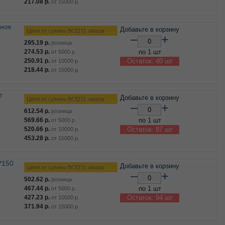
217.08
р.
от
15000
р.
Добавьте в корзину
Цена от суммы ВСЕГО заказа
–
+
295.19
р.
розница
274.53
р.
по 1 шт
от
5000
р.
250.91
р.
Остаток: 40 шт
от
10000
р.
218.44
р.
от
15000
р.
т
Добавьте в корзину
Цена от суммы ВСЕГО заказа
–
+
612.54
р.
розница
569.66
р.
по 1 шт
от
5000
р.
520.66
р.
Остаток: 87 шт
от
10000
р.
453.28
р.
от
15000
р.
Добавьте в корзину
Цена от суммы ВСЕГО заказа
–
+
502.62
р.
розница
467.44
р.
по 1 шт
от
5000
р.
427.23
р.
Остаток: 94 шт
от
10000
р.
371.94
р.
от
15000
р.