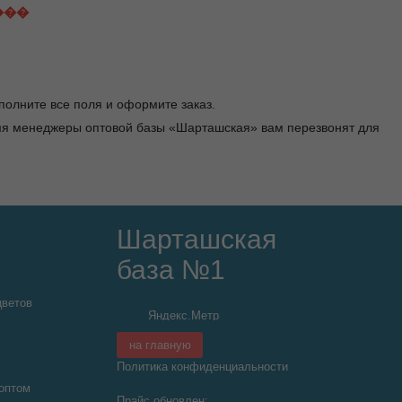
���
заполните все поля и оформите заказ.
ремя менеджеры оптовой базы «Шарташская» вам перезвонят для
Шарташская
база №1
цветов
на главную
Политика конфиденциальности
оптом
Прайс обновлен: