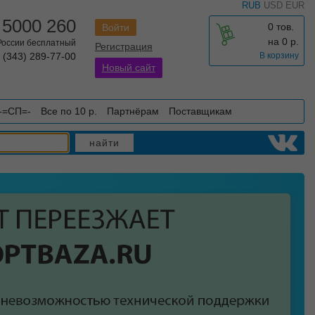
RUB
USD
EUR
 5000 260
0 тов.
Войти
на
0
р.
 России бесплатный
Регистрация
 (343) 289-77-00
В корзину
Новый сайт
-=СП=-
Все по 10 р.
Партнёрам
Поставщикам
найти