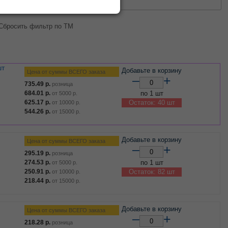
0
50
100
Сбросить фильтр по ТМ
шт
Добавьте в корзину
Цена от суммы ВСЕГО заказа
–
+
735.49
р.
розница
684.01
р.
по 1 шт
от
5000
р.
625.17
р.
Остаток: 40 шт
от
10000
р.
544.26
р.
от
15000
р.
Добавьте в корзину
Цена от суммы ВСЕГО заказа
–
+
295.19
р.
розница
274.53
р.
по 1 шт
от
5000
р.
250.91
р.
Остаток: 82 шт
от
10000
р.
218.44
р.
от
15000
р.
Добавьте в корзину
Цена от суммы ВСЕГО заказа
–
+
218.28
р.
розница