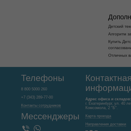
Дополн
Детский тек
Алгоритм за
Купить Дет
согласовани
Отличных в
Телефоны
Контактна
информац
8 800 5000 260
+7 (343) 289-77-00
Адрес офиса и складов
г. Екатеринбург, ул. 40 ле
Контакты сотрудников
Комсомола, 2 "Б".
Мессенджеры
Карта проезда
Направления доставки
WhatsApp
Viber