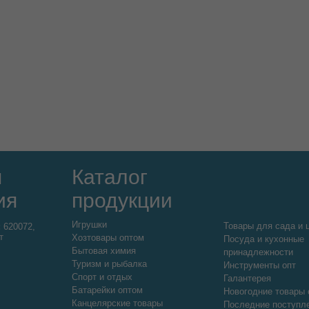
я
Каталог
ия
продукции
Игрушки
Товары для сада и 
:
620072,
т
Хозтовары оптом
Посуда и кухонные
Бытовая химия
принадлежности
Туризм и рыбалка
Инструменты опт
Спорт и отдых
Галантерея
Батарейки оптом
Новогодние товары 
Канцелярские товары
Последние поступл