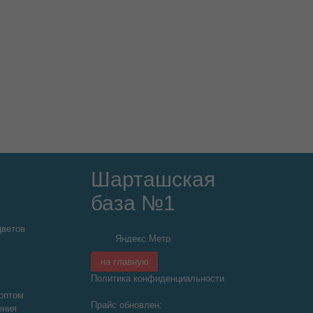
Шарташская
база №1
цветов
на главную
Политика конфиденциальности
оптом
Прайс обновлен:
ения