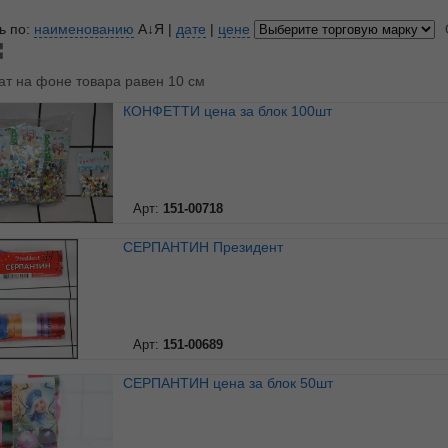
ь по:
наименованию
А↓Я
|
дате
|
цене
ат на фоне товара равен 10 см
КОНФЕТТИ цена за блок 100шт
Арт:
151-00718
СЕРПАНТИН Президент
Арт:
151-00689
СЕРПАНТИН цена за блок 50шт