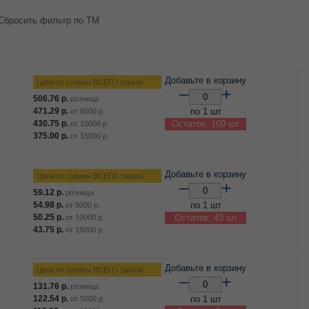
Сбросить фильтр по ТМ
Добавьте в корзину
Цена от суммы ВСЕГО заказа
–
+
506.76
р.
розница
471.29
р.
по 1 шт
от
5000
р.
430.75
р.
Остаток: 109 шт
от
10000
р.
375.00
р.
от
15000
р.
Добавьте в корзину
Цена от суммы ВСЕГО заказа
–
+
59.12
р.
розница
54.98
р.
по 1 шт
от
5000
р.
50.25
р.
Остаток: 43 шт
от
10000
р.
43.75
р.
от
15000
р.
Добавьте в корзину
Цена от суммы ВСЕГО заказа
–
+
131.76
р.
розница
122.54
р.
по 1 шт
от
5000
р.