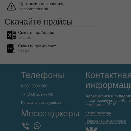
Претензия по качеству,
возврат товара
Скачайте прайсы
Скачать прайс-лист
11.17 Мб
Скачать прайс-лист
2.18 Мб
Телефоны
Контактна
информац
8 800 5000 260
+7 (343) 289-77-00
Адрес офиса и складов
г. Екатеринбург, ул. 40 ле
Контакты сотрудников
Комсомола, 2 "Б".
Мессенджеры
Карта проезда
Направления доставки
WhatsApp
Viber