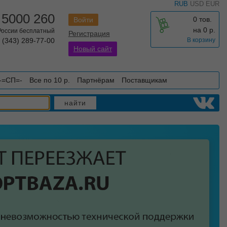
RUB
USD
EUR
 5000 260
0 тов.
Войти
на
0
р.
 России бесплатный
Регистрация
 (343) 289-77-00
В корзину
Новый сайт
-=СП=-
Все по 10 р.
Партнёрам
Поставщикам
найти