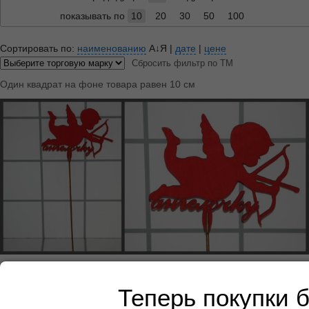
показывать по
10
20
30
50
100
Сортировать по:
наименованию
А↓Я
|
дате
|
цене
Сбросить фильтр по ТМ
Один квадрат на фоне товара равен 10 см
Топер Ангел с луком
Теперь покупки 
Арт:
858-01012
Цена от суммы ВСЕГО заказа