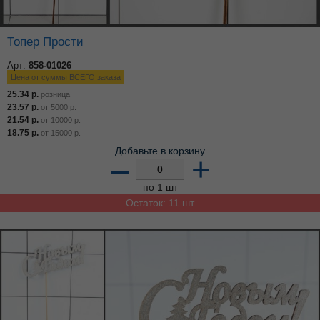
Топер Прости
Арт:
858-01026
Цена от суммы ВСЕГО заказа
25.34
р.
розница
23.57
р.
от
5000
р.
21.54
р.
от
10000
р.
18.75
р.
от
15000
р.
Добавьте в корзину
–
+
по 1 шт
Остаток: 11 шт