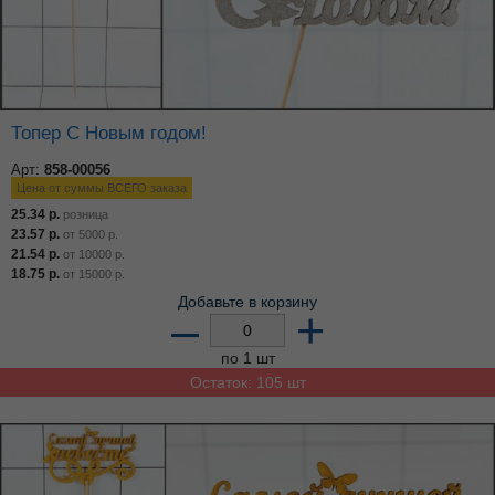
Топер С Новым годом!
Арт:
858-00056
Цена от суммы ВСЕГО заказа
25.34
р.
розница
23.57
р.
от
5000
р.
21.54
р.
от
10000
р.
18.75
р.
от
15000
р.
Добавьте в корзину
–
+
по 1 шт
Остаток: 105 шт