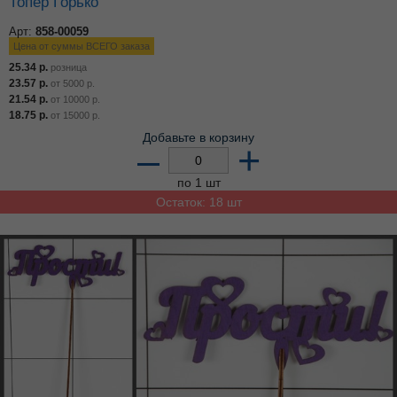
Топер Горько
Арт:
858-00059
Цена от суммы ВСЕГО заказа
25.34
р.
розница
23.57
р.
от
5000
р.
21.54
р.
от
10000
р.
18.75
р.
от
15000
р.
Добавьте в корзину
–
+
по 1 шт
Остаток: 18 шт