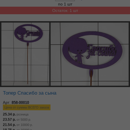
по 1 шт
Остаток: 1 шт
Топер Спасибо за сына
Арт:
858-00010
Цена от суммы ВСЕГО заказа
25.34
р.
розница
23.57
р.
от
5000
р.
21.54
р.
от
10000
р.
18.75
р.
от
15000
р.