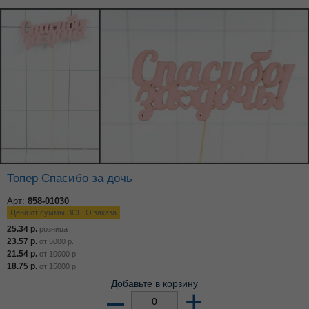
Топер Спасибо за дочь
Арт:
858-01030
Цена от суммы ВСЕГО заказа
25.34
р.
розница
23.57
р.
от
5000
р.
21.54
р.
от
10000
р.
18.75
р.
от
15000
р.
Добавьте в корзину
–
+