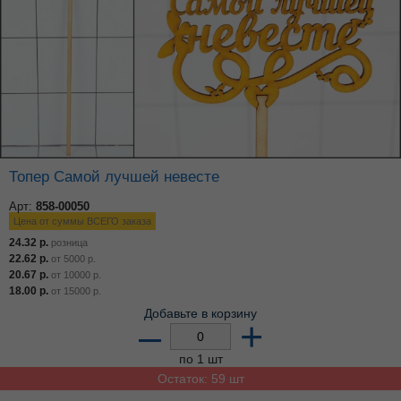
Топер Самой лучшей невесте
Арт:
858-00050
Цена от суммы ВСЕГО заказа
24.32
р.
розница
22.62
р.
от
5000
р.
20.67
р.
от
10000
р.
18.00
р.
от
15000
р.
Добавьте в корзину
–
+
по 1 шт
Остаток: 59 шт