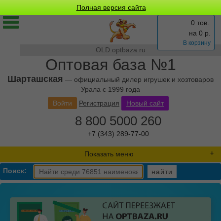
Полная версия сайта
0 тов.
на
0
р.
В корзину
OLD.optbaza.ru
Оптовая база №1
Шарташская
— официальный дилер игрушек и хозтоваров
Урала с 1999 года
Войти
Регистрация
Новый сайт
8 800 5000 260
+7 (343) 289-77-00
Показать меню
Поиск:
найти