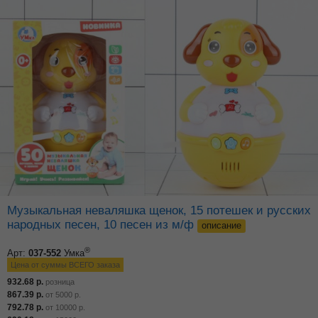
Музыкальная неваляшка щенок, 15 потешек и русских
народных песен, 10 песен из м/ф
описание
®
Арт:
037-552
Умка
Цена от суммы ВСЕГО заказа
932.68
р.
розница
867.39
р.
от
5000
р.
792.78
р.
от
10000
р.