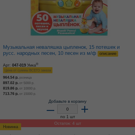
Музыкальная неваляшка цыпленок, 15 потешек и
русс. народных песен, 10 песен из м/ф
описание
®
Арт:
047-019
Умка
Цена от суммы ВСЕГО заказа
964.54
р.
розница
897.02
р.
от
5000
р.
819.86
р.
от
10000
р.
713.76
р.
от
15000
р.
Добавьте в корзину
–
+
по 1 шт
Остаток: 4 шт
Новинка