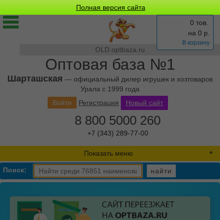
Полная версия сайта
0 тов.
на
0
р.
В корзину
OLD.optbaza.ru
Оптовая база №1
Шарташская
— официальный дилер игрушек и хозтоваров
Урала с 1999 года
Войти
Регистрация
Новый сайт
8 800 5000 260
+7 (343) 289-77-00
Показать меню
Поиск:
найти