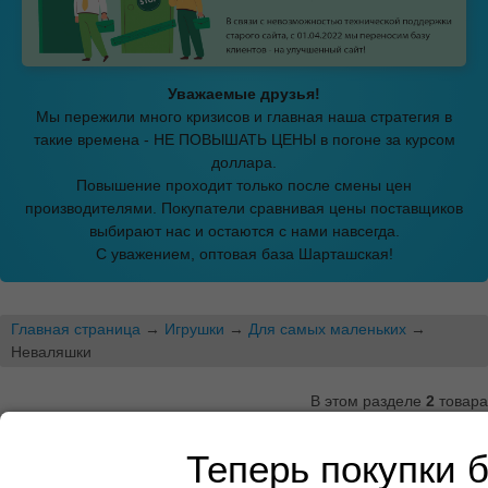
Уважаемые друзья!
Мы пережили много кризисов и главная наша стратегия в
такие времена - НЕ ПОВЫШАТЬ ЦЕНЫ в погоне за курсом
доллара.
Повышение проходит только после смены цен
производителями. Покупатели сравнивая цены поставщиков
выбирают нас и остаются с нами навсегда.
С уважением, оптовая база Шарташская!
Главная страница
→
Игрушки
→
Для самых маленьких
→
Неваляшки
В этом разделе
2
товара
Неваляшки
Теперь покупки 
Показать описание