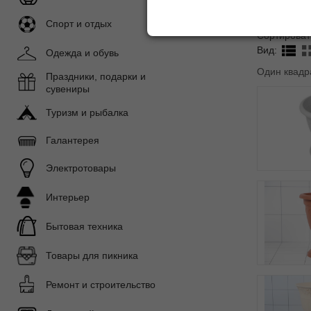
Спорт и отдых
Сортироват
Вид:
Одежда и обувь
Один квадр
Праздники, подарки и
сувениры
Туризм и рыбалка
Галантерея
Электротовары
Интерьер
Бытовая техника
Товары для пикника
Ремонт и строительство