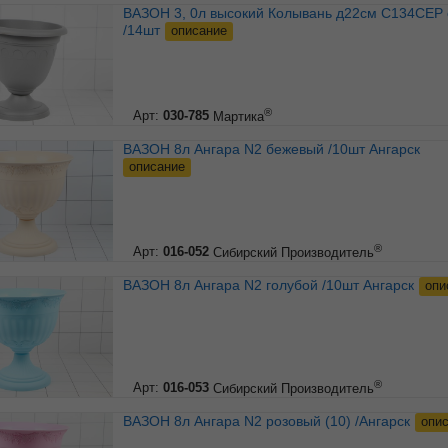
ВАЗОН 3, 0л высокий Колывань д22см С134СЕР серый
/14шт
описание
®
Арт:
030-785
Мартика
ВАЗОН 8л Ангара N2 бежевый /10шт Ангарск
описание
®
Арт:
016-052
Сибирский Производитель
ВАЗОН 8л Ангара N2 голубой /10шт Ангарск
опи
®
Арт:
016-053
Сибирский Производитель
ВАЗОН 8л Ангара N2 розовый (10) /Ангарск
опи