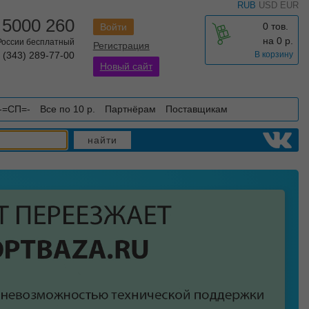
RUB
USD
EUR
 5000 260
0 тов.
Войти
на
0
р.
 России бесплатный
Регистрация
 (343) 289-77-00
В корзину
Новый сайт
-=СП=-
Все по 10 р.
Партнёрам
Поставщикам
найти