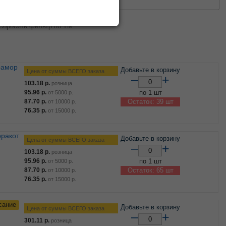
0
50
100
Сбросить фильтр по ТМ
Добавьте в корзину
Цена от суммы ВСЕГО заказа
–
+
103.18
р.
розница
95.96
р.
по 1 шт
от
5000
р.
87.70
р.
Остаток: 39 шт
от
10000
р.
76.35
р.
от
15000
р.
Добавьте в корзину
Цена от суммы ВСЕГО заказа
–
+
103.18
р.
розница
95.96
р.
по 1 шт
от
5000
р.
87.70
р.
Остаток: 65 шт
от
10000
р.
76.35
р.
от
15000
р.
сание
Добавьте в корзину
Цена от суммы ВСЕГО заказа
–
+
301.11
р.
розница