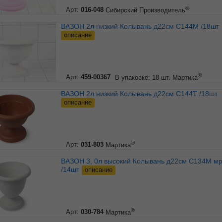
®
Арт:
016-048
Сибирский Производитель
ВАЗОН 2л низкий Колывань д22см С144М /18шт
описание
®
Арт:
459-00367
В упаковке: 18 шт.
Мартика
ВАЗОН 2л низкий Колывань д22см С144Т /18шт
описание
®
Арт:
031-803
Мартика
ВАЗОН 3, 0л высокий Колывань д22см С134М мрамор
/14шт
описание
®
Арт:
030-784
Мартика