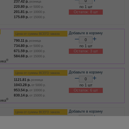
237.42
р.
розница
220.80
р.
по 1 шт
от
5000
р.
201.81
р.
Остаток: 8 шт
от
10000
р.
175.69
р.
от
15000
р.
Добавьте в корзину
Цена от суммы ВСЕГО заказа
–
+
790.11
р.
розница
734.80
р.
по 1 шт
от
5000
р.
671.59
р.
Остаток: 3 шт
от
10000
р.
584.68
р.
от
15000
р.
®
мика
Добавьте в корзину
Цена от суммы ВСЕГО заказа
–
+
1121.81
р.
розница
1043.28
р.
по 1 шт
от
5000
р.
953.54
р.
Остаток: 6 шт
от
10000
р.
830.14
р.
от
15000
р.
®
мика
Добавьте в корзину
Цена от суммы ВСЕГО заказа
–
+
1047.48
р.
розница
974.16
р.
по 1 шт
от
5000
р.