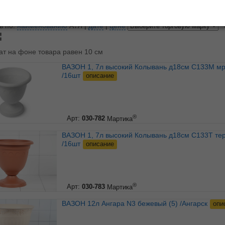
показывать по
10
20
3
ь по:
наименованию
А↓Я
|
дате
|
цене
ат на фоне товара равен 10 см
ВАЗОН 1, 7л высокий Колывань д18см С133М мрамор
/16шт
описание
®
Арт:
030-782
Мартика
ВАЗОН 1, 7л высокий Колывань д18см С133Т терракот
/16шт
описание
®
Арт:
030-783
Мартика
ВАЗОН 12л Ангара N3 бежевый (5) /Ангарск
опи