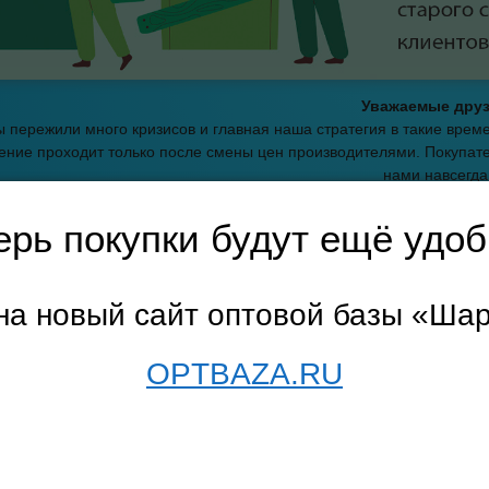
Уважаемые друз
 пережили много кризисов и главная наша стратегия в такие вре
ние проходит только после смены цен производителями. Покупате
нами навсегда
С уважением, оптовая баз
ерь покупки будут ещё удоб
траница
→
Дача, сад
→
Товары для рассады, семена, удобрения
→ 
на новый сайт оптовой базы «Ша
ения и стимуляторы
OPTBAZA.RU
описание
←
предыдущая
1
2
3
4
показывать по
10
20
3