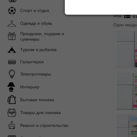
Сортироват
Спорт и отдых
Вид:
Одежда и обувь
Один квадр
Праздники, подарки и
сувениры
Туризм и рыбалка
Галантерея
Электротовары
Интерьер
Бытовая техника
Товары для пикника
Ремонт и строительство