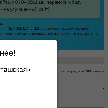
ья!
мена - НЕ ПОВЫШАТЬ ЦЕНЫ в погоне за курсом доллара.
ли сравнивая цены поставщиков выбирают нас и остаются с
.
а Шарташская!
нее!
Удобрения и стимуляторы
рташская»
В этом разделе
100
товаров
5
следующая
→
0
50
100