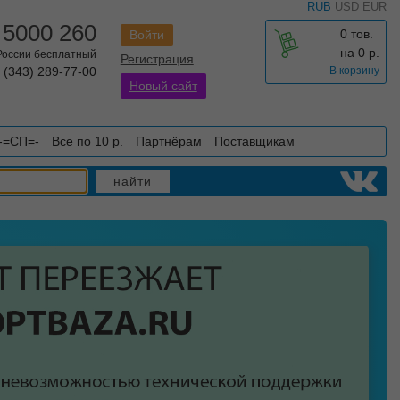
RUB
USD
EUR
 5000 260
0 тов.
Войти
на
0
р.
 России бесплатный
Регистрация
 (343) 289-77-00
В корзину
Новый сайт
-=СП=-
Все по 10 р.
Партнёрам
Поставщикам
найти