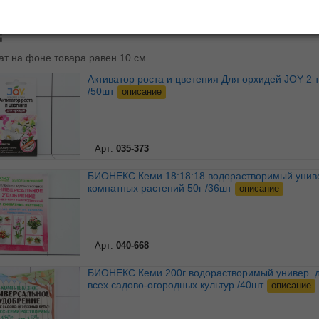
ь по:
наименованию
А↓Я
|
дате
|
цене
ат на фоне товара равен 10 см
Активатор роста и цветения Для орхидей JOY 2 табл.
/50шт
описание
Арт:
035-373
БИОНЕКС Кеми 18:18:18 водорастворимый универ. для
комнатных растений 50г /36шт
описание
Арт:
040-668
БИОНЕКС Кеми 200г водорастворимый универ. для
всех садово-огородных культур /40шт
описание