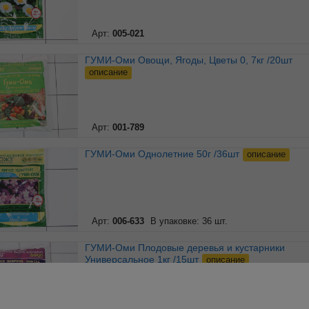
Арт:
005-021
ГУМИ-Оми Овощи, Ягоды, Цветы 0, 7кг /20шт
описание
Арт:
001-789
ГУМИ-Оми Однолетние 50г /36шт
описание
Арт:
006-633
В упаковке: 36 шт.
ГУМИ-Оми Плодовые деревья и кустарники
Универсальное 1кг /15шт
описание