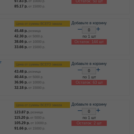
97.83
р.
Остаток: 50 шт
от
10000
р.
85.17
р.
от
15000
р.
Добавьте в корзину
Цена от суммы ВСЕГО заказа
–
+
45.48
р.
розница
42.30
р.
по 1 шт
от
5000
р.
38.66
р.
Остаток: 144 шт
от
10000
р.
33.66
р.
от
15000
р.
т
Добавьте в корзину
Цена от суммы ВСЕГО заказа
–
+
43.48
р.
розница
40.44
р.
по 1 шт
от
5000
р.
36.96
р.
Остаток: 63 шт
от
10000
р.
32.18
р.
от
15000
р.
Добавьте в корзину
Цена от суммы ВСЕГО заказа
–
+
123.87
р.
розница
115.20
р.
по 1 шт
от
5000
р.
105.29
р.
Остаток: 2 шт
от
10000
р.
91.66
р.
от
15000
р.