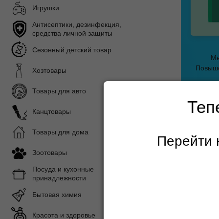
Игрушки
Антисептики, дезинфекция,
средства личной защиты
Сезонный детский товар
Мы
Повыше
Хозтовары
Товары для авто
Теп
Канцтовары
Главная с
Товары для дома
Перейти 
Зоотовары
Удобр
Посуда и кухонные
принадлежности
Показать 
Бытовая химия
Красота и здоровье