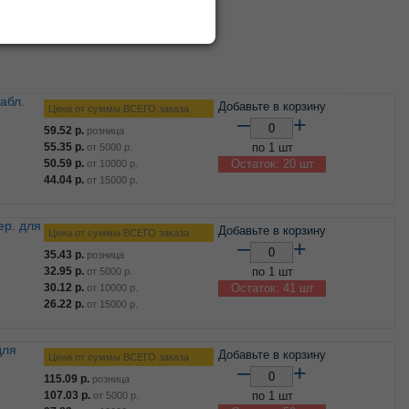
Сбросить фильтр по ТМ
Добавьте в корзину
Цена от суммы ВСЕГО заказа
–
+
59.52
р.
розница
55.35
р.
по 1 шт
от
5000
р.
50.59
р.
Остаток: 20 шт
от
10000
р.
44.04
р.
от
15000
р.
Добавьте в корзину
Цена от суммы ВСЕГО заказа
–
+
35.43
р.
розница
32.95
р.
по 1 шт
от
5000
р.
30.12
р.
Остаток: 41 шт
от
10000
р.
26.22
р.
от
15000
р.
Добавьте в корзину
Цена от суммы ВСЕГО заказа
–
+
115.09
р.
розница
107.03
р.
по 1 шт
от
5000
р.