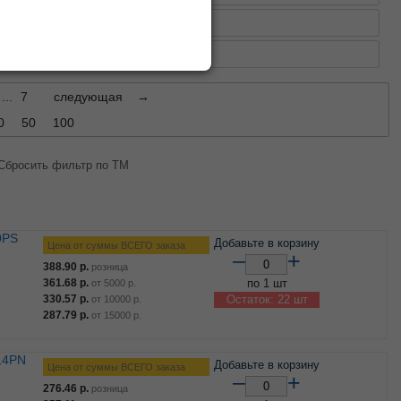
, контейнеры для стирки
ки для белья
...
7
следующая
→
0
50
100
Сбросить фильтр по ТМ
Добавьте в корзину
Цена от суммы ВСЕГО заказа
–
+
388.90
р.
розница
361.68
р.
по 1 шт
от
5000
р.
330.57
р.
Остаток: 22 шт
от
10000
р.
287.79
р.
от
15000
р.
Добавьте в корзину
Цена от суммы ВСЕГО заказа
–
+
276.46
р.
розница