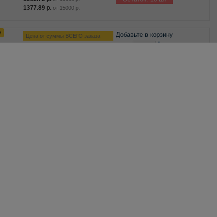
1377.89
р.
от
15000
р.
е
Добавьте в корзину
Цена от суммы ВСЕГО заказа
–
+
2594.73
р.
розница
2413.10
р.
по 1 шт
от
5000
р.
2205.52
р.
Остаток: 4 шт
от
10000
р.
1920.10
р.
от
15000
р.
е
Добавьте в корзину
Цена от суммы ВСЕГО заказа
–
+
3766.25
р.
розница
3502.61
р.
по 1 шт
от
5000
р.
3201.31
р.
Остаток: 5 шт
от
10000
р.
2787.03
р.
от
15000
р.
Добавьте в корзину
Цена от суммы ВСЕГО заказа
–
+
2406.94
р.
розница
2238.45
р.
по 1 шт
от
5000
р.
2045.90
р.
Остаток: 6 шт
от
10000
р.
1781.14
р.
от
15000
р.