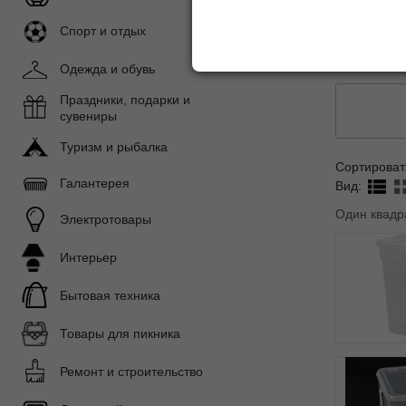
Корзины 
Спорт и отдых
Прищепки
Одежда и обувь
Праздники, подарки и
сувениры
Туризм и рыбалка
Сортироват
Галантерея
Вид:
Один квадр
Электротовары
Интерьер
Бытовая техника
Товары для пикника
Ремонт и строительство