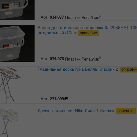
®
Арт:
034-977
Пластик Репаблик
Ведро для стирального порошка 6л 2058НАТ-10РN
натуральный /10шт
описание
®
Арт:
034-978
Пластик Репаблик
Гладильная доска Nika Белль Классик 2
описани
Арт:
231-00945
Доска гладильная Nika Лина 1 Ижевск
описание