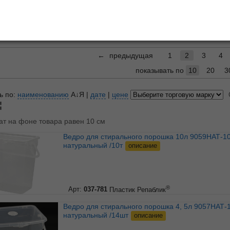
для белья
Мешки
, емкости для прищепок
Сушил
←
предыдущая
1
2
3
4
показывать по
10
20
3
ь по:
наименованию
А↓Я
|
дате
|
цене
ат на фоне товара равен 10 см
Ведро для стирального порошка 10л 9059НАТ-10РS
натуральный /10т
описание
®
Арт:
037-781
Пластик Репаблик
Ведро для стирального порошка 4, 5л 9057НАТ-14РN
натуральный /14шт
описание