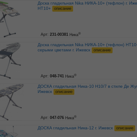
Доска гладильная Nika НИКА-10+ (тефлон) г. Ижевск
НТ10+
описание
®
Арт:
231-00381
Ника
Доска гладильная Nika НИКА-10+ (тефлон) НТ10+/1 с
серыми цветами г. Ижевск
описание
®
Арт:
048-741
Ника
ДОСКА гладильная Ника-10 Н10/7 в стиле Де Жуи г.
Ижевск
описание
®
Арт:
047-076
Ника
ДОСКА гладильная Ника-12 г. Ижевск
описание