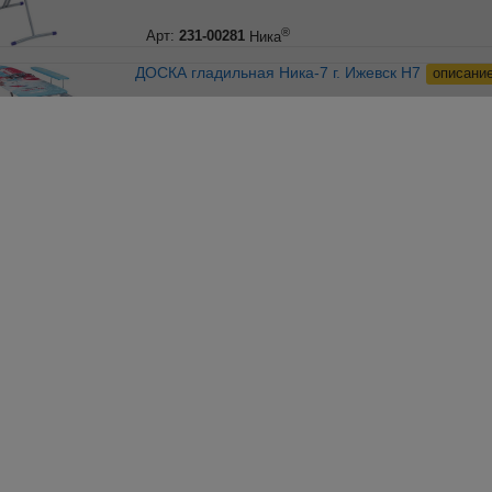
®
Арт:
231-00281
Ника
ДОСКА гладильная Ника-7 г. Ижевск Н7
описани
®
Арт:
231-00877
Ника
ДОСКА гладильная Ника-9 г. Ижевск Н9
описани
®
Арт:
231-00995
Ника
ДОСКА гладильная Стелла-Классик 1 (1220х345) пу, б/
пр СТК1
описание
®
Арт:
231-00431
Ника