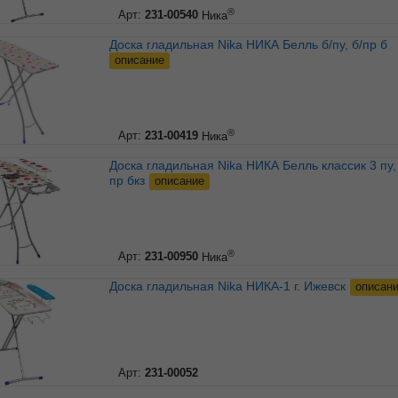
®
Арт:
231-00540
Ника
Доска гладильная Nika НИКА Белль б/пу, б/пр б
описание
®
Арт:
231-00419
Ника
Доска гладильная Nika НИКА Белль классик 3 пу, удл,
пр бкз
описание
®
Арт:
231-00950
Ника
Доска гладильная Nika НИКА-1 г. Ижевск
описан
Арт:
231-00052