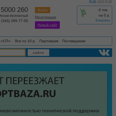
RUB
USD
EUR
 5000 260
0 тов.
Войти
на
0
р.
 России бесплатный
Регистрация
 (343) 289-77-00
В корзину
Новый сайт
-=СП=-
Все по 10 р.
Партнёрам
Поставщикам
найти