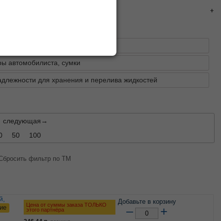
ы и значки светоотражающие
ы автомобилиста, сумки
длежности для хранения и перелива жидкостей
следующая→
0
50
100
Сбросить фильтр по ТМ
Добавьте в корзину
Цена от суммы заказа ТОЛЬКО
ие
–
+
этого партнёра