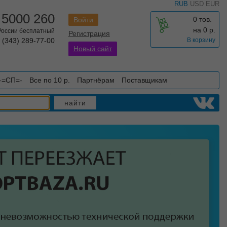
RUB
USD
EUR
 5000 260
0 тов.
Войти
на
0
р.
 России бесплатный
Регистрация
 (343) 289-77-00
В корзину
Новый сайт
-=СП=-
Все по 10 р.
Партнёрам
Поставщикам
найти