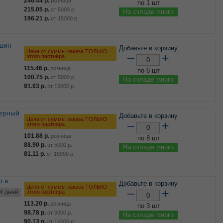
246.44
р.
розница
по 1 шт
215.05
р.
от
5000
р.
На складе много
196.21
р.
от
15000
р.
Добавьте в корзину
Цена от суммы заказа ТОЛЬКО
–
+
этого партнёра
115.46
р.
розница
по 6 шт
100.75
р.
от
5000
р.
На складе много
91.93
р.
от
15000
р.
черный
Добавьте в корзину
Цена от суммы заказа ТОЛЬКО
–
+
этого партнёра
101.88
р.
розница
по 8 шт
88.90
р.
от
5000
р.
На складе много
81.11
р.
от
15000
р.
Добавьте в корзину
Цена от суммы заказа ТОЛЬКО
–
+
этого партнёра
4 дней
113.20
р.
розница
по 3 шт
98.78
р.
от
5000
р.
На складе много
90.13
р.
от
15000
р.