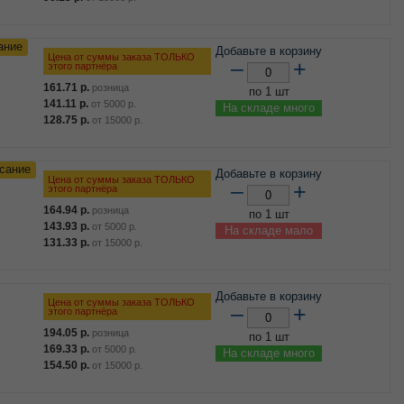
ание
Добавьте в корзину
Цена от суммы заказа ТОЛЬКО
–
+
этого партнёра
161.71
р.
розница
по 1 шт
141.11
р.
от
5000
р.
На складе много
128.75
р.
от
15000
р.
сание
Добавьте в корзину
Цена от суммы заказа ТОЛЬКО
–
+
этого партнёра
164.94
р.
розница
по 1 шт
143.93
р.
от
5000
р.
На складе мало
131.33
р.
от
15000
р.
Добавьте в корзину
Цена от суммы заказа ТОЛЬКО
–
+
этого партнёра
194.05
р.
розница
по 1 шт
169.33
р.
от
5000
р.
На складе много
154.50
р.
от
15000
р.