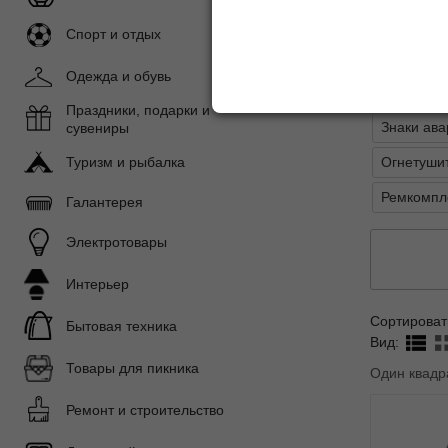
Показать 
Спорт и отдых
Подразде
Одежда и обувь
Аптечки
Праздники, подарки и
Знаки ава
сувениры
Огнетуши
Туризм и рыбалка
Ремкомпл
Галантерея
Электротовары
Интерьер
Сортироват
Бытовая техника
Вид:
Товары для пикника
Один квадр
Ремонт и строительство