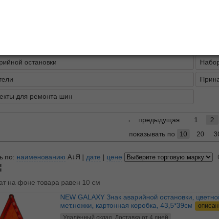
описание
лы
Жилет
рийной остановки
Набор
тели
Прина
екты для ремонта шин
←
предыдущая
1
2
показывать по
10
20
3
ь по:
наименованию
А↓Я
|
дате
|
цене
ат на фоне товара равен 10 см
NEW GALAXY Знак аварийной остановки, цветной,
мет.ножки, картонная коробка, 43,5*39см
описан
Удалённый склад. Доставка от 4 дней