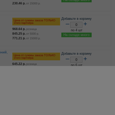
230.46
р.
от
15000
р.
Добавьте в корзину
Цена от суммы заказа ТОЛЬКО
–
+
этого партнёра
968.64
р.
розница
по 4 шт
845.25
р.
от
5000
р.
На складе много
771.21
р.
от
15000
р.
Добавьте в корзину
Цена от суммы заказа ТОЛЬКО
–
+
этого партнёра
645.22
р.
розница
по 6 шт
563.03
р.
от
5000
р.
На складе много
513.71
р.
от
15000
р.
Добавьте в корзину
Цена от суммы заказа ТОЛЬКО
–
+
этого партнёра
658.00
р.
розница
по 1 шт
574.18
р.
от
5000
р.
На складе много
523.89
р.
от
15000
р.