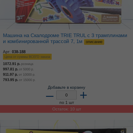
Машина на Скалодроме TRIE TRUL с 3 трамплинами
и комбинированной трассой 7, 1м
описание
Арт:
038-188
Цена от суммы ВСЕГО заказа
1072.91
р.
розница
997.81
р.
от
5000
р.
911.97
р.
от
10000
р.
793.95
р.
от
15000
р.
Добавьте в корзину
–
+
по 1 шт
Остаток: 10 шт