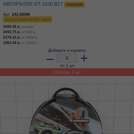
АВТОРАЛЛИ GT-1100 В17
описание
Арт:
241-00098
Цена от суммы ВСЕГО заказа
2680.38
р.
розница
2492.75
р.
от
5000
р.
2278.32
р.
от
10000
р.
1983.48
р.
от
15000
р.
Добавьте в корзину
–
+
по 1 шт
Остаток: 1 шт