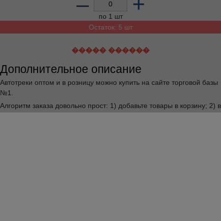
–
+
по 1 шт
Остаток: 5 шт
����� ������
Дополнительное описание
Автотреки оптом и в розницу можно купить на сайте торговой базы
№1.
Алгоритм заказа довольно прост: 1) добавьте товары в корзину; 2) в
корзине заполните все поля и оформите заказ.
Купить Автотреки и другие товары можно круглосуточно. В рабочее
время менеджеры оптовой базы «Шарташская» вам перезвонят
для согласования всех деталей заказа.
Отличных вам покупок!
Скачайте прайсы
Скачать прайс-лист
11.17 Мб