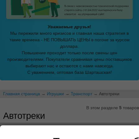
Уважаемые друзья!
Мы пережили много кризисов и главная наша стратегия в
такие времена - НЕ ПОВЫШАТЬ ЦЕНЫ в погоне за курсом
доллара.
Повышение проходит только после смены цен
производителями. Покупатели сравнивая цены поставщиков
выбирают нас и остаются с нами навсегда.
С уважением, оптовая база Шарташская!
Главная страница
→
Игрушки
→
Транспорт
→ Автотреки
В этом разделе
5
товаров
Автотреки
Показать описание
←предыдущая
1
следующая→