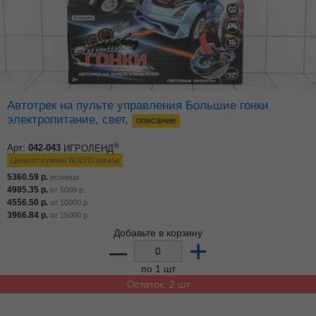
Автотрек на пульте управления Большие гонки
электропитание, свет,
описание
®
Арт:
042-043
ИГРОЛЕНД
Цена от суммы ВСЕГО заказа
5360.59
р.
розница
4985.35
р.
от
5000
р.
4556.50
р.
от
10000
р.
3966.84
р.
от
15000
р.
Добавьте в корзину
–
+
по 1 шт
Остаток: 2 шт