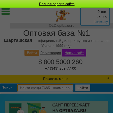
Полная версия сайта
0 тов.
на
0
р.
В корзину
OLD.optbaza.ru
Оптовая база №1
Шарташская
— официальный дилер игрушек и хозтоваров
Урала с 1999 года
Войти
Регистрация
Новый сайт
8 800 5000 260
+7 (343) 289-77-00
Показать меню
Поиск:
найти