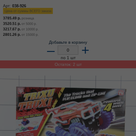
Арт:
038-926
Цена от суммы ВСЕГО заказа
3785.49
р.
розница
3520.51
р.
от
5000
р.
3217.67
р.
от
10000
р.
2801.26
р.
от
15000
р.
Добавьте в корзину
–
+
по 1 шт
Остаток: 2 шт