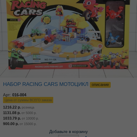
НАБОР RACING CARS МОТОЦИКЛ
описание
Арт:
016-004
Цена от суммы ВСЕГО заказа
1216.22
р.
розница
1131.08
р.
от
5000
р.
1033.79
р.
от
10000
р.
900.00
р.
от
15000
р.
Добавьте в корзину