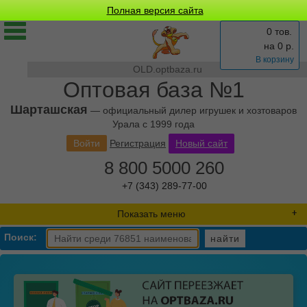
Полная версия сайта
0 тов.
на
0
р.
В корзину
OLD.optbaza.ru
Оптовая база №1
Шарташская
— официальный дилер игрушек и хозтоваров
Урала с 1999 года
Войти
Регистрация
Новый сайт
8 800 5000 260
+7 (343) 289-77-00
Показать меню
Поиск:
найти