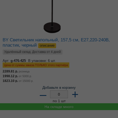
BY Светильник напольный, 157,5 см, E27,220-240В,
пластик, черный
описание
Удалённый склад. Доставка от 4 дней
Арт:
g-476-425
В упаковке: 6 шт.
Цена от суммы заказа ТОЛЬКО этого партнёра
2289.81
р.
розница
1998.12
р.
от
5000
р.
1823.10
р.
от
15000
р.
Добавьте в корзину
–
+
по 1 шт
На складе много