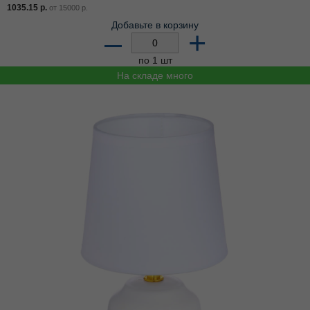
1035.15
р.
от
15000
р.
Добавьте в корзину
–
+
по 1 шт
На складе много