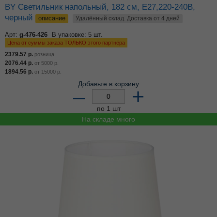
BY Светильник напольный, 182 см, E27,220-240В,
черный
описание
Удалённый склад. Доставка от 4 дней
Арт:
g-476-426
В упаковке: 5 шт.
Цена от суммы заказа ТОЛЬКО этого партнёра
2379.57
р.
розница
2076.44
р.
от
5000
р.
1894.56
р.
от
15000
р.
Добавьте в корзину
–
+
по 1 шт
На складе много