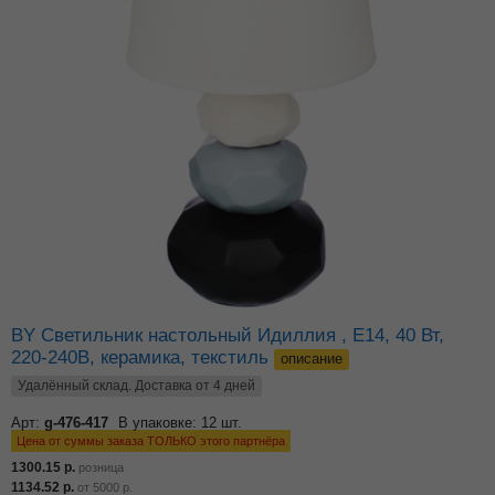
BY Светильник настольный Идиллия , E14, 40 Вт,
220-240В, керамика, текстиль
описание
Удалённый склад. Доставка от 4 дней
Арт:
g-476-417
В упаковке: 12 шт.
Цена от суммы заказа ТОЛЬКО этого партнёра
1300.15
р.
розница
1134.52
р.
от
5000
р.