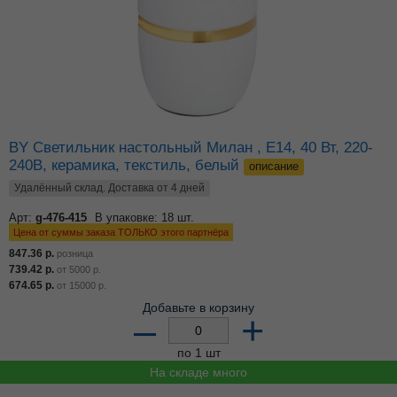
BY Светильник настольный Милан , E14, 40 Вт, 220-
240В, керамика, текстиль, белый
описание
Удалённый склад. Доставка от 4 дней
Арт:
g-476-415
В упаковке: 18 шт.
Цена от суммы заказа ТОЛЬКО этого партнёра
847.36
р.
розница
739.42
р.
от
5000
р.
674.65
р.
от
15000
р.
Добавьте в корзину
–
+
по 1 шт
На складе много