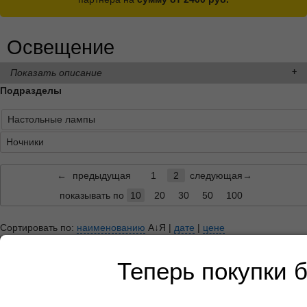
Освещение
Показать описание
Подразделы
Настольные лампы
Ночники
←
предыдущая
1
2
следующая→
показывать по
10
20
30
50
100
Сортировать по:
наименованию
А↓Я
|
дате
|
цене
Сбросить фильтр по ТМ
Один квадрат на фоне товара равен 10 см
Теперь покупки 