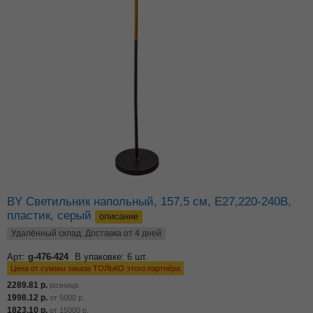
BY Светильник напольный, 157,5 см, E27,220-240В,
пластик, серый
описание
Удалённый склад. Доставка от 4 дней
Арт:
g-476-424
В упаковке: 6 шт.
Цена от суммы заказа ТОЛЬКО этого партнёра
2289.81
р.
розница
1998.12
р.
от
5000
р.
1823.10
р.
от
15000
р.