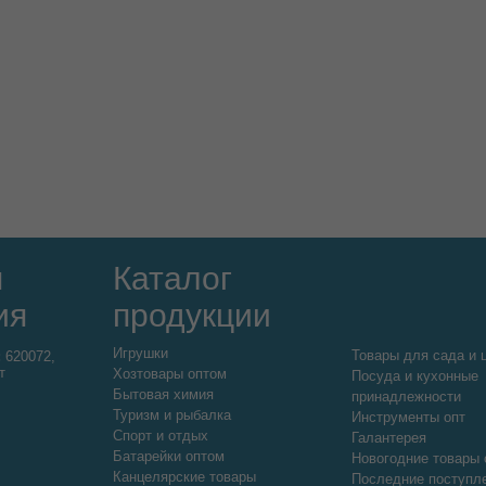
я
Каталог
ия
продукции
Игрушки
Товары для сада и 
:
620072,
т
Хозтовары оптом
Посуда и кухонные
Бытовая химия
принадлежности
Туризм и рыбалка
Инструменты опт
Спорт и отдых
Галантерея
Батарейки оптом
Новогодние товары 
Канцелярские товары
Последние поступл