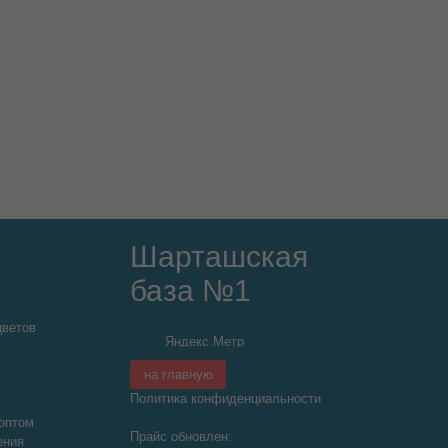
Шарташская
база №1
цветов
на главную
Политика конфиденциальности
оптом
Прайс обновлен:
ения