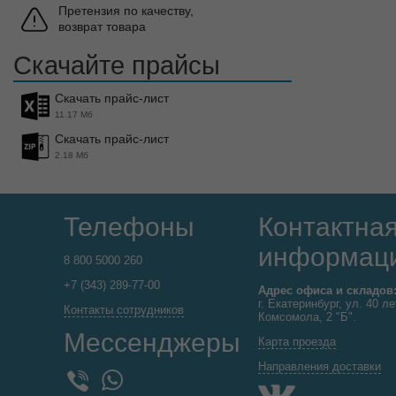
Претензия по качеству,
возврат товара
Скачайте прайсы
Скачать прайс-лист
11.17 Мб
Скачать прайс-лист
2.18 Мб
Телефоны
Контактна
информац
8 800 5000 260
+7 (343) 289-77-00
Адрес офиса и складов
г. Екатеринбург, ул. 40 ле
Контакты сотрудников
Комсомола, 2 "Б".
Мессенджеры
Карта проезда
Направления доставки
WhatsApp
Viber