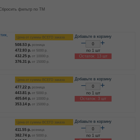
Сбросить фильтр по ТМ
Добавьте в корзину
Цена от суммы ВСЕГО заказа
–
+
508.53
р.
розница
472.93
р.
по 1 шт
от
5000
р.
432.25
р.
Остаток: 13 шт
от
10000
р.
376.31
р.
от
15000
р.
Добавьте в корзину
Цена от суммы ВСЕГО заказа
–
+
477.22
р.
розница
443.81
р.
по 1 шт
от
5000
р.
405.64
р.
Остаток: 3 шт
от
10000
р.
353.14
р.
от
15000
р.
Добавьте в корзину
Цена от суммы ВСЕГО заказа
–
+
411.55
р.
розница
382.74
р.
по 1 шт
от
5000
р.