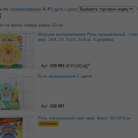
ь по:
наименованию
А↓Я
|
дате
|
цене
ат на фоне товара равен 10 см
Игрушка интерактивная Руль музыкальный , пластик,
звук, 2АА, 14, 5х14, 5х3см, 4 дизайна
®
Арт:
039-983
ИГРОЛЕНД
Руль музыкальный 2 цвета
Арт:
032-997
Руль электронный свет-звук, блист. 30*24*5см
описание