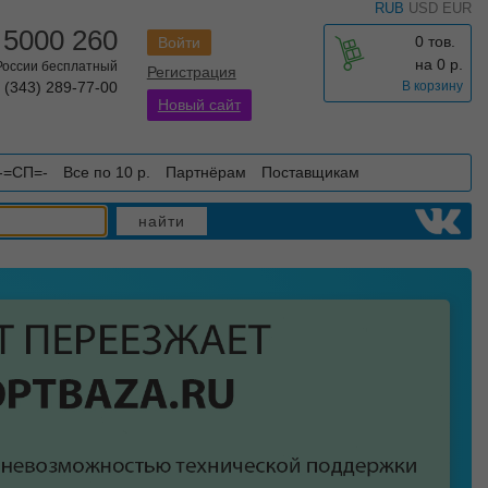
RUB
USD
EUR
 5000 260
0 тов.
Войти
на
0
р.
 России бесплатный
Регистрация
 (343) 289-77-00
В корзину
Новый сайт
-=СП=-
Все по 10 р.
Партнёрам
Поставщикам
найти