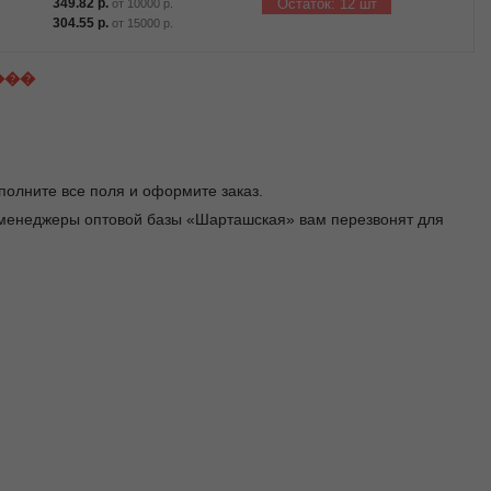
349.82
р.
Остаток: 12 шт
от
10000
р.
304.55
р.
от
15000
р.
���
заполните все поля и оформите заказ.
я менеджеры оптовой базы «Шарташская» вам перезвонят для