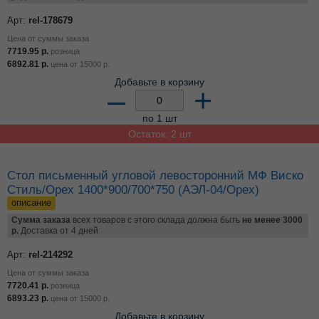
Остаток: 1 шт
Стол письменный прямоугольный МФ Виско Стиль/
Орех, 1400*700*750 (А-140Т/Орех)
описание
Сумма заказа
всех товаров с этого склада должна быть
не менее 3000
р.
Доставка от 4 дней
Арт:
rel-186039
Цена от суммы заказа
6702.95
р.
розница
5984.78
р.
цена от
15000
р.
Добавьте в корзину
–
+
по 1 шт
Остаток: 1 шт
Стол письменный угловой левосторонний МФ Виско
Стиль/Бук, 1400*900/700*750 (АЭЛ-04/Бук)
описание
Сумма заказа
всех товаров с этого склада должна быть
не менее 3000
р.
Доставка от 4 дней