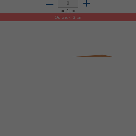
–
+
по 1 шт
Остаток: 3 шт