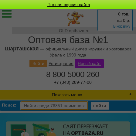
Полная версия сайта
0 тов.
на
0
р.
В корзину
OLD.optbaza.ru
Оптовая база №1
Шарташская
— официальный дилер игрушек и хозтоваров
Урала с 1999 года
Войти
Регистрация
Новый сайт
8 800 5000 260
+7 (343) 289-77-00
Показать меню
Поиск:
найти