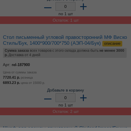
Арт:
rel-178679
Цена от суммы заказа
7719.95
р.
розница
6892.81
р.
цена от
15000
р.
Добавьте в корзину
–
+
по 1 шт
Остаток: 2 шт
Стол письменный угловой левосторонний МФ Виско
Стиль/Орех 1400*900/700*750 (АЭЛ-04/Орех)
описание
Сумма заказа
всех товаров с этого склада должна быть
не менее 3000
р.
Доставка от 4 дней
Арт:
rel-214292
Цена от суммы заказа
7720.41
р.
розница
6893.23
р.
цена от
15000
р.
Добавьте в корзину