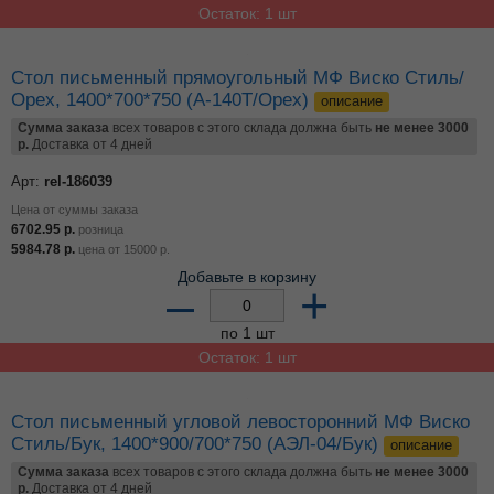
Цена от суммы заказа
4576.57
р.
розница
4086.23
р.
цена от
15000
р.
Добавьте в корзину
–
+
по 1 шт
Остаток: 1 шт
Стол письменный прямоугольный МФ Виско Стиль/
Орех, 1200*700*750 (А-120Т/Орех)
описание
Сумма заказа
всех товаров с этого склада должна быть
не менее 3000
р.
Доставка от 4 дней
Арт:
rel-182528
Цена от суммы заказа
6103.26
р.
розница
5449.34
р.
цена от
15000
р.
Добавьте в корзину
–
+
по 1 шт