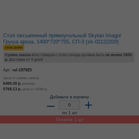
Стол письменный прямоугольный Skylan Imago/
Груша ароза, 1400*720*755, СП-3 (sk-01122203)
описание
Сумма заказа
всех товаров с этого склада должна быть
не менее 3000
р.
Доставка от 4 дней
Арт:
rel-197925
Цена от суммы заказа
6460.30
р.
розница
5768.13
р.
цена от
15000
р.
Добавьте в корзину
–
+
по 1 шт
Остаток: 1 шт