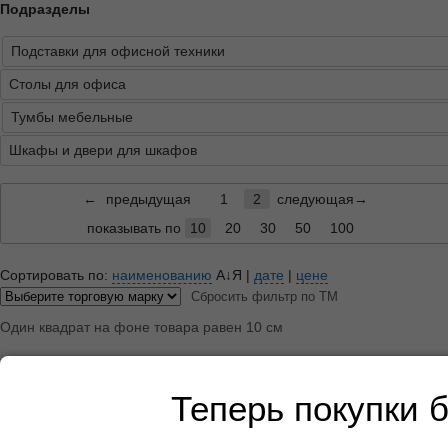
Подразделы
Подставки для офисной техники
Столы для офиса
Тумбы мебельные
Шкафы и двери для шкафов
←
предыдущая
1
2
следующая→
показывать по
10
20
30
50
100
Сортировать по:
наименованию
А↓Я
|
дате
|
цене
Сбросить фильтр по ТМ
Один квадрат на фоне товара равен 10 см
Теперь покупки 