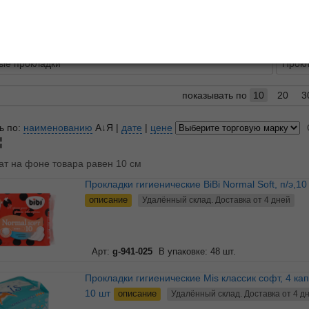
описание
лы
ые прокладки
Прокл
показывать по
10
20
3
ь по:
наименованию
А↓Я
|
дате
|
цене
ат на фоне товара равен 10 см
Прокладки гигиенические BiBi Normal Soft, п/э,10
описание
Удалённый склад. Доставка от 4 дней
Арт:
g-941-025
В упаковке: 48 шт.
Прокладки гигиенические Mis классик софт, 4 капли, п/э,
10 шт
описание
Удалённый склад. Доставка от 4 д