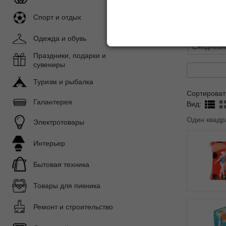
Показать 
Спорт и отдых
Подразде
Одежда и обувь
Ежедневн
Праздники, подарки и
сувениры
Туризм и рыбалка
Сортироват
Галантерея
Вид:
Один квадр
Электротовары
Интерьер
Бытовая техника
Товары для пикника
Ремонт и строительство