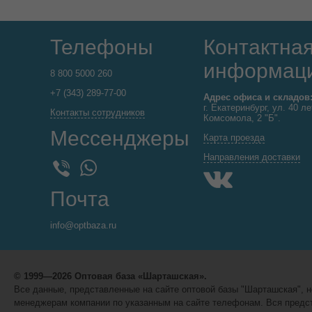
Телефоны
Контактна
информац
8 800 5000 260
+7 (343) 289-77-00
Адрес офиса и складов
г. Екатеринбург, ул. 40 ле
Контакты сотрудников
Комсомола, 2 "Б".
Мессенджеры
Карта проезда
Направления доставки
WhatsApp
Viber
Почта
info@optbaza.ru
© 1999—2026 Оптовая база «Шарташская».
Все данные, представленные на сайте оптовой базы "Шарташская",
менеджерам компании по указанным на сайте телефонам. Вся предст