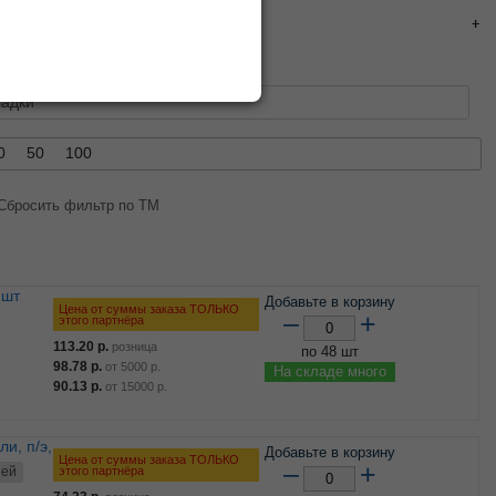
адки
0
50
100
Сбросить фильтр по ТМ
 шт
Добавьте в корзину
Цена от суммы заказа ТОЛЬКО
–
+
этого партнёра
113.20
р.
розница
по 48 шт
98.78
р.
от
5000
р.
На складе много
90.13
р.
от
15000
р.
Добавьте в корзину
Цена от суммы заказа ТОЛЬКО
–
+
этого партнёра
ней