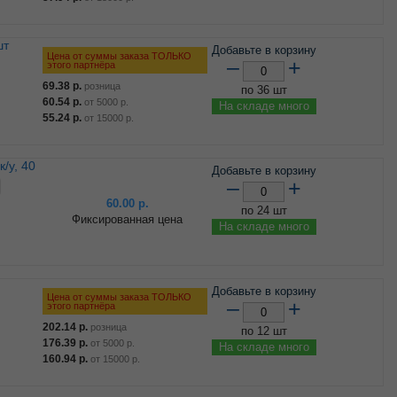
шт
Добавьте в корзину
Цена от суммы заказа ТОЛЬКО
–
+
этого партнёра
69.38
р.
розница
по 36 шт
60.54
р.
от
5000
р.
На складе много
55.24
р.
от
15000
р.
Добавьте в корзину
–
+
60.00
р.
по 24 шт
Фиксированная цена
На складе много
Добавьте в корзину
Цена от суммы заказа ТОЛЬКО
–
+
этого партнёра
202.14
р.
розница
по 12 шт
176.39
р.
от
5000
р.
На складе много
160.94
р.
от
15000
р.