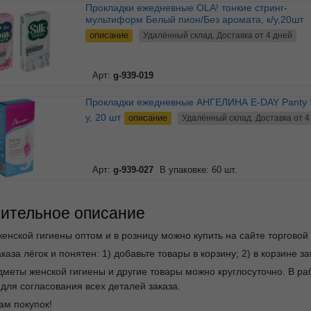
Прокладки ежедневные OLA! тонкие стринг-
мультиформ Белый пион/Без аромата, к/у,20шт
описание
Удалённый склад. Доставка от 4 дней
Арт:
g-939-019
Прокладки ежедневные АНГЕЛИНА E-DAY Panty Soft, к/
у, 20 шт
описание
Удалённый склад. Доставка от 4
Арт:
g-939-027
В упаковке: 60 шт.
ительное описание
енской гигиены оптом и в розницу можно купить на сайте торговой
каза лёгок и понятен: 1) добавьте товары в корзину; 2) в корзине 
дметы женской гигиены и другие товары можно круглосуточно. В 
для согласования всех деталей заказа.
ам покупок!