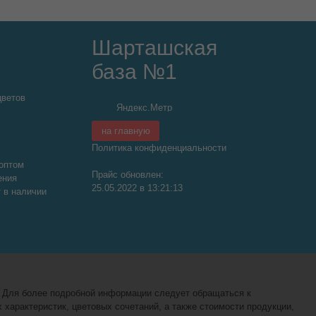
Шарташская
база №1
цветов
на главную
Политика конфиденциальности
оптом
Прайс обновлен:
ения
25.05.2022 в 13:21:13
т в наличии
. Для более подробной информации следует обращаться к
характеристик, цветовых сочетаний, а также стоимости продукции,