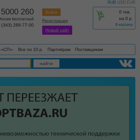
RUB
USD
EUR
 5000 260
0 тов.
Войти
на
0
р.
 России бесплатный
Регистрация
 (343) 289-77-00
В корзину
Новый сайт
-=СП=-
Все по 10 р.
Партнёрам
Поставщикам
найти