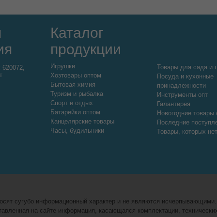
я
Каталог
ия
продукции
Игрушки
Товары для сада и 
:
620072,
т
Хозтовары оптом
Посуда и кухонные
Бытовая химия
принадлежности
Туризм и рыбалка
Инструменты опт
Спорт и отдых
Галантерея
Батарейки оптом
Новогодние товары 
Канцелярские товары
Последние поступл
Часы, будильники
Товары, которых не
 носят сугубо информационный характер и не являются исчерпывающими
авленная на сайте информация, касающаяся комплектации, технических 