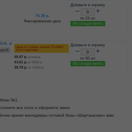
Добавьте в корзину
–
+
74.38
р.
по 24 шт
Фиксированная цена
На складе много
Добавьте в корзину
Цена от суммы заказа ТОЛЬКО
–
+
этого партнёра
 дней
49.97
р.
розница
по 60 шт
43.61
р.
от
5000
р.
На складе много
39.79
р.
от
15000
р.
 базы №1.
заполните все поля и оформите заказ.
рабочее время менеджеры оптовой базы «Шарташская» вам