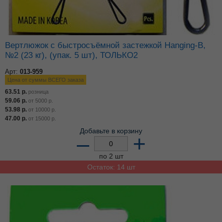
Вертлюжок с быстросъёмной застежкой Hanging-B,
№2 (23 кг), (упак. 5 шт), ТОЛЬКО2
Арт:
013-959
Цена от суммы ВСЕГО заказа
63.51
р.
розница
59.06
р.
от
5000
р.
53.98
р.
от
10000
р.
47.00
р.
от
15000
р.
Добавьте в корзину
–
+
по 2 шт
Остаток: 14 шт