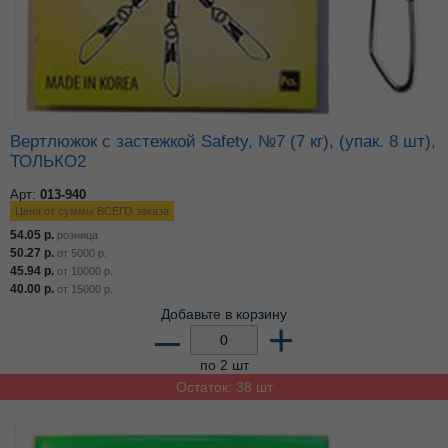
Вертлюжок с застежкой Safety, №7 (7 кг), (упак. 8 шт),
ТОЛЬКО2
Арт:
013-940
Цена от суммы ВСЕГО заказа
54.05
р.
розница
50.27
р.
от
5000
р.
45.94
р.
от
10000
р.
40.00
р.
от
15000
р.
Добавьте в корзину
–
+
по 2 шт
Остаток: 38 шт