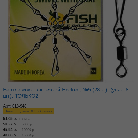
Вертлюжок с застежкой Hooked, №5 (28 кг), (упак. 8
шт), ТОЛЬКО2
Арт:
013-948
Цена от суммы ВСЕГО заказа
54.05
р.
розница
50.27
р.
от
5000
р.
45.94
р.
от
10000
р.
40.00
р.
от
15000
р.