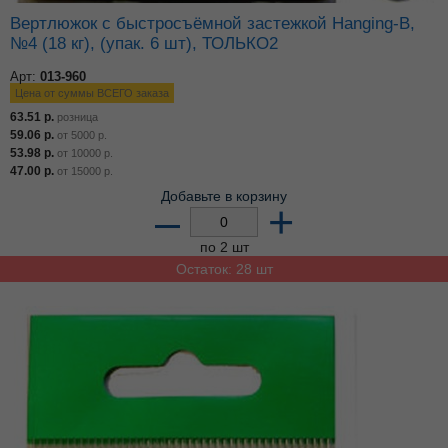
Вертлюжок с быстросъёмной застежкой Hanging-B,
№4 (18 кг), (упак. 6 шт), ТОЛЬКО2
Арт:
013-960
Цена от суммы ВСЕГО заказа
63.51
р.
розница
59.06
р.
от
5000
р.
53.98
р.
от
10000
р.
47.00
р.
от
15000
р.
Добавьте в корзину
–
+
по 2 шт
Остаток: 28 шт