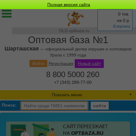
Полная версия сайта
0 тов.
на
0
р.
В корзину
OLD.optbaza.ru
Оптовая база №1
Шарташская
— официальный дилер игрушек и хозтоваров
Урала с 1999 года
Войти
Регистрация
Новый сайт
8 800 5000 260
+7 (343) 289-77-00
Показать меню
Поиск:
найти