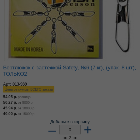
Вертлюжок с застежкой Safety, №6 (7 кг), (упак. 8 шт),
ТОЛЬКО2
Арт:
013-939
Цена от суммы ВСЕГО заказа
54.05
р.
розница
50.27
р.
от
5000
р.
45.94
р.
от
10000
р.
40.00
р.
от
15000
р.
Добавьте в корзину
–
+
по 2 шт