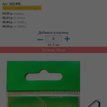
Арт:
013-945
Цена от суммы ВСЕГО заказа
54.05
р.
розница
50.27
р.
от
5000
р.
45.94
р.
от
10000
р.
40.00
р.
от
15000
р.
Добавьте в корзину
–
+
по 2 шт
Остаток: 24 шт