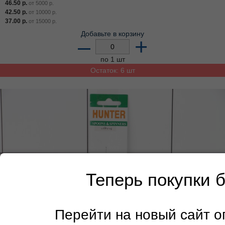
46.50
р.
от
5000
р.
42.50
р.
от
10000
р.
37.00
р.
от
15000
р.
Добавьте в корзину
–
+
по 1 шт
Остаток: 6 шт
Теперь покупки 
Перейти на новый сайт 