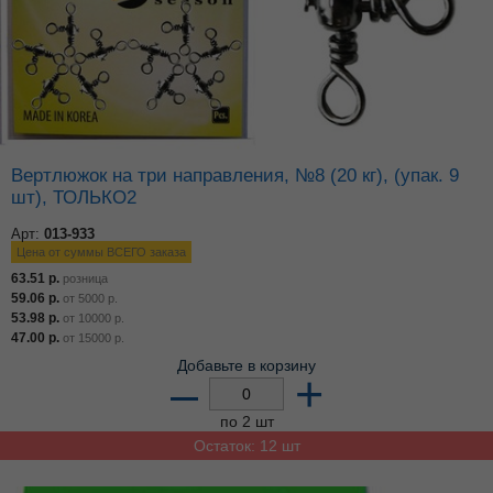
Вертлюжок на три направления, №8 (20 кг), (упак. 9
шт), ТОЛЬКО2
Арт:
013-933
Цена от суммы ВСЕГО заказа
63.51
р.
розница
59.06
р.
от
5000
р.
53.98
р.
от
10000
р.
47.00
р.
от
15000
р.
Добавьте в корзину
–
+
по 2 шт
Остаток: 12 шт