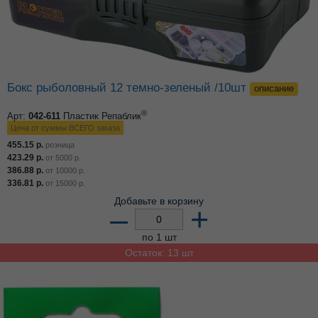
Бокс рыболовный 12 темно-зеленый /10шт
описание
®
Арт:
042-611
Пластик Репаблик
Цена от суммы ВСЕГО заказа
455.15
р.
розница
423.29
р.
от
5000
р.
386.88
р.
от
10000
р.
336.81
р.
от
15000
р.
Добавьте в корзину
–
+
по 1 шт
Остаток: 13 шт