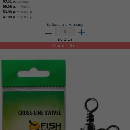
63.51
р.
розница
59.06
р.
от
5000
р.
53.98
р.
от
10000
р.
47.00
р.
от
15000
р.
Добавьте в корзину
–
+
по 2 шт
Остаток: 6 шт