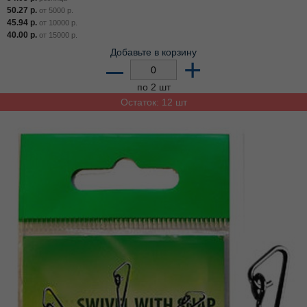
50.27
р.
от
5000
р.
45.94
р.
от
10000
р.
40.00
р.
от
15000
р.
Добавьте в корзину
–
+
по 2 шт
Остаток: 12 шт