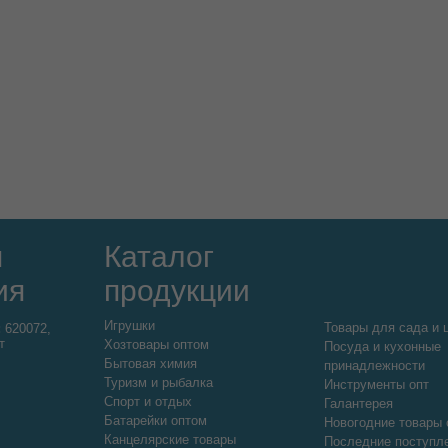
я
Каталог
ия
продукции
Игрушки
Товары для сада и 
:
620072,
т
Хозтовары оптом
Посуда и кухонные
Бытовая химия
принадлежности
Туризм и рыбалка
Инструменты опт
Спорт и отдых
Галантерея
Батарейки оптом
Новогодние товары 
Канцелярские товары
Последние поступл