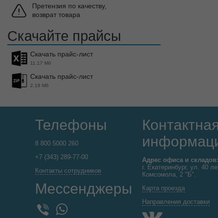
Претензия по качеству,
возврат товара
Скачайте прайсы
Скачать прайс-лист
11.17 Мб
Скачать прайс-лист
2.18 Мб
Телефоны
Контактна
информац
8 800 5000 260
+7 (343) 289-77-00
Адрес офиса и складов
г. Екатеринбург, ул. 40 ле
Контакты сотрудников
Комсомола, 2 "Б".
Мессенджеры
Карта проезда
Направления доставки
WhatsApp
Viber