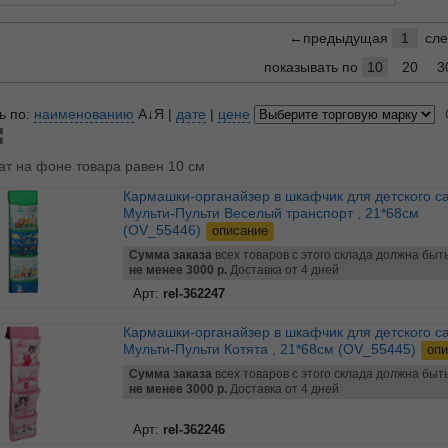
←предыдущая
1
сл
показывать по
10
20
3
ь по:
наименованию
А↓Я
|
дате
|
цене
ат на фоне товара равен 10 см
Кармашки-органайзер в шкафчик для детского сада
Мульти-Пульти Веселый транспорт , 21*68см
(OV_55446)
описание
Сумма заказа
всех товаров с этого склада должна быт
не менее 3000 р.
Доставка от 4 дней
Арт:
rel-362247
Кармашки-органайзер в шкафчик для детского сада
Мульти-Пульти Котята , 21*68см (OV_55445)
опи
Сумма заказа
всех товаров с этого склада должна быт
не менее 3000 р.
Доставка от 4 дней
Арт:
rel-362246