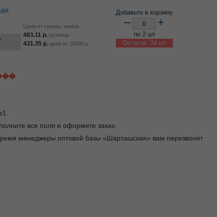
Добавьте в корзину
–
+
Цена от суммы заказа
по 2 шт
483.11
р.
розница
ь
Остаток: 34 шт
431.35
р.
цена от
15000
р.
���
№1.
заполните все поля и оформите заказ.
 время менеджеры оптовой базы «Шарташская» вам перезвонят