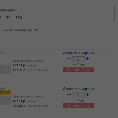
едующая→
0
50
100
Сбросить фильтр по ТМ
Добавьте в корзину
–
+
Цена от суммы заказа
по 2 шт
483.11
р.
розница
ь
Остаток: 22 шт
431.35
р.
цена от
15000
р.
Добавьте в корзину
сание
–
+
Цена от суммы заказа
ь
по 2 шт
483.11
р.
розница
Остаток: 38 шт
431.35
р.
цена от
15000
р.