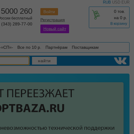
RUB
USD
EUR
 5000 260
0 тов.
Войти
на
0
р.
 России бесплатный
Регистрация
 (343) 289-77-00
В корзину
Новый сайт
-=СП=-
Все по 10 р.
Партнёрам
Поставщикам
найти