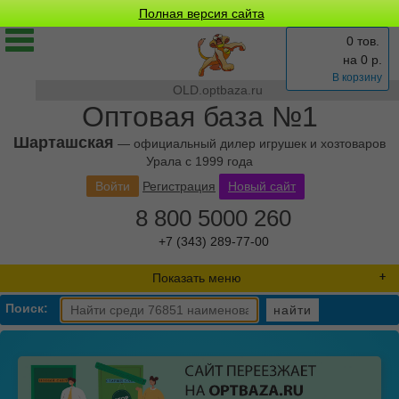
Полная версия сайта
0 тов.
на
0
р.
В корзину
OLD.optbaza.ru
Оптовая база №1
Шарташская
— официальный дилер игрушек и хозтоваров
Урала с 1999 года
Войти
Регистрация
Новый сайт
8 800 5000 260
+7 (343) 289-77-00
Показать меню
Поиск:
найти