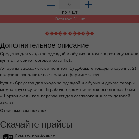
Сменный блок для чистящего ролика OfficeClean,
2шт., 40 слоев, европодвес (322707)
описание
Сумма заказа
всех товаров с этого склада должна быть
не менее 3000
р.
Доставка от 4 дней
Арт:
rel-322707
Цена от суммы заказа
111.24
р.
розница
99.33
р.
цена от
15000
р.
Добавьте в корзину