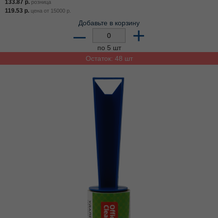
133.87
р.
розница
119.53
р.
цена от
15000
р.
Добавьте в корзину
–
+
по 5 шт
Остаток: 48 шт