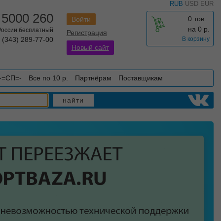
RUB
USD
EUR
 5000 260
0 тов.
Войти
на
0
р.
 России бесплатный
Регистрация
 (343) 289-77-00
В корзину
Новый сайт
-=СП=-
Все по 10 р.
Партнёрам
Поставщикам
найти