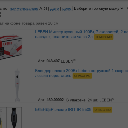
ь по:
наименованию
А↓Я
|
дате
|
цене
ат на фоне товара равен 10 см
LEBEN Миксер кухонный 100Вт, 7 скоростей, 2 пары
насадок, пластиковая чаша 2л
описание
®
Арт:
048-407
LEBEN
Блендер электр 200Вт Leben погружной 1 скорость,
лезвия нерж. сталь
описание
®
Арт:
460-00002
В упаковке: 24 шт.
LEBEN
БЛЕНДЕР электр IRIT IR-5508
описание