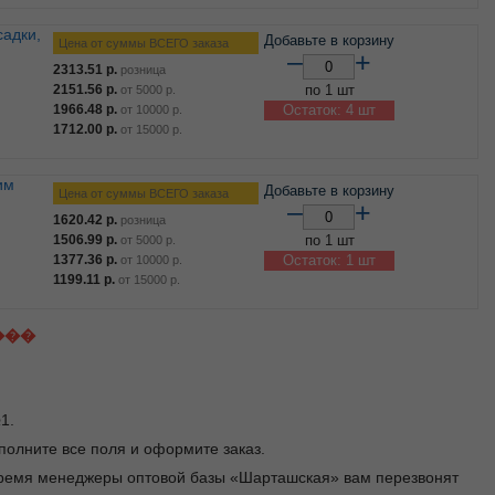
Добавьте в корзину
Цена от суммы ВСЕГО заказа
–
+
2313.51
р.
розница
2151.56
р.
по 1 шт
от
5000
р.
1966.48
р.
Остаток: 4 шт
от
10000
р.
1712.00
р.
от
15000
р.
Добавьте в корзину
Цена от суммы ВСЕГО заказа
–
+
1620.42
р.
розница
1506.99
р.
по 1 шт
от
5000
р.
1377.36
р.
Остаток: 1 шт
от
10000
р.
1199.11
р.
от
15000
р.
���
1.
заполните все поля и оформите заказ.
 время менеджеры оптовой базы «Шарташская» вам перезвонят