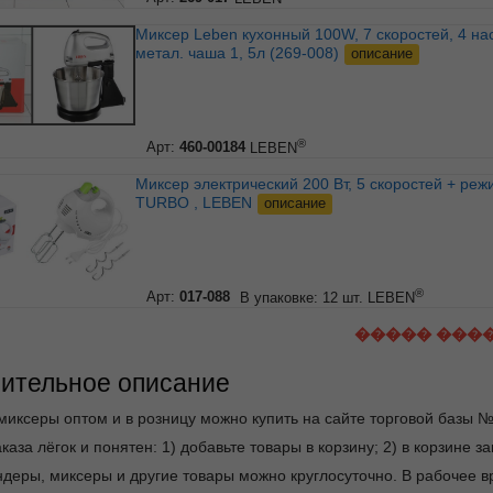
Миксер Leben кухонный 100W, 7 скоростей, 4 насадки,
метал. чаша 1, 5л (269-008)
описание
®
Арт:
460-00184
LEBEN
Миксер электрический 200 Вт, 5 скоростей + режим
TURBO , LEBEN
описание
®
Арт:
017-088
В упаковке: 12 шт.
LEBEN
����� ���
ительное описание
миксеры оптом и в розницу можно купить на сайте торговой базы №
каза лёгок и понятен: 1) добавьте товары в корзину; 2) в корзине 
ндеры, миксеры и другие товары можно круглосуточно. В рабочее