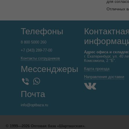
для согласо
Отличных в
Телефоны
Контактна
информац
8 800 5000 260
+7 (343) 289-77-00
Адрес офиса и складов
г. Екатеринбург, ул. 40 ле
Контакты сотрудников
Комсомола, 2 "Б".
Мессенджеры
Карта проезда
Направления доставки
WhatsApp
Viber
Почта
info@optbaza.ru
© 1999—2026 Оптовая база «Шарташская».