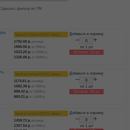
Сбросить фильтр по ТМ
Добавьте в корзину
Цена от суммы ВСЕГО заказа
–
+
1792.00
р.
розница
1666.56
р.
по 1 шт
от
5000
р.
1523.20
р.
Остаток: 12 шт
от
10000
р.
1326.08
р.
от
15000
р.
Добавьте в корзину
Цена от суммы ВСЕГО заказа
–
+
1174.61
р.
розница
1092.39
р.
по 1 шт
от
5000
р.
998.42
р.
Остаток: 18 шт
от
10000
р.
869.21
р.
от
15000
р.
Добавьте в корзину
Цена от суммы ВСЕГО заказа
–
+
1459.72
р.
розница
1357.54
р.
по 1 шт
от
5000
р.