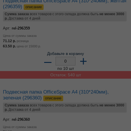
Подвесная папка OfficeSpace Foolscap (365*240мм),
синяя (296362)
описание
Сумма заказа
всех товаров с этого склада должна быть
не менее 3000
р.
Доставка от 4 дней
Арт:
rel-296362
Цена от суммы заказа
73.85
р.
розница
65.94
р.
цена от
15000
р.
Добавьте в корзину
–
+
по 10 шт
Остаток: 310 шт