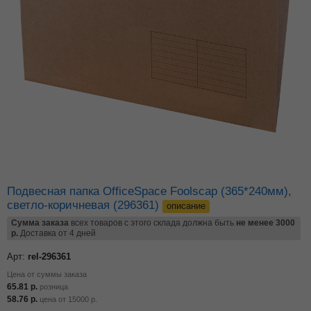
Подвесная папка OfficeSpace Foolscap (365*240мм),
светло-коричневая (296361)
описание
Сумма заказа
всех товаров с этого склада должна быть
не менее 3000
р.
Доставка от 4 дней
Арт:
rel-296361
Цена от суммы заказа
65.81
р.
розница
58.76
р.
цена от
15000
р.