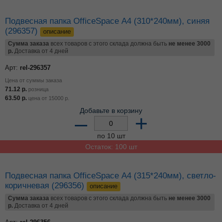
Подвесная папка OfficeSpace А4 (310*240мм), желтая
(296359)
описание
Сумма заказа
всех товаров с этого склада должна быть
не менее 3000
р.
Доставка от 4 дней
Арт:
rel-296359
Цена от суммы заказа
71.12
р.
розница
63.50
р.
цена от
15000
р.
Добавьте в корзину
–
+
по 10 шт
Остаток: 540 шт
Подвесная папка OfficeSpace А4 (310*240мм),
зеленая (296360)
описание
Сумма заказа
всех товаров с этого склада должна быть
не менее 3000
р.
Доставка от 4 дней
Арт:
rel-296360
Цена от суммы заказа