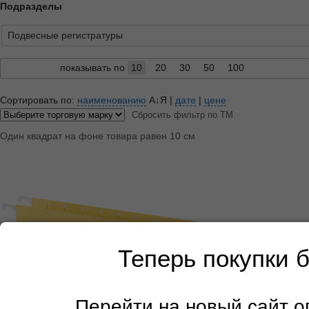
Подразделы
Подвесные регистратуры
показывать по
10
20
30
50
100
Сортировать по:
наименованию
А↓Я
|
дате
|
цене
Сбросить фильтр по ТМ
Один квадрат на фоне товара равен 10 см
Теперь покупки 
Перейти на новый сайт 