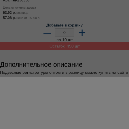
71.12
р.
розница
63.50
р.
цена от
15000
р.
Добавьте в корзину
–
+
по 10 шт
Остаток: 430 шт
Подвесная папка OfficeSpace А4 (310*240мм), красная
(296358)
описание
Сумма заказа
всех товаров с этого склада должна быть
не менее 3000
р.
Доставка от 4 дней
Арт:
rel-296358
Цена от суммы заказа
71.12
р.
розница
63.50
р.
цена от
15000
р.
Добавьте в корзину
–
+
по 10 шт
Остаток: 150 шт