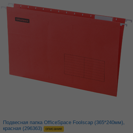
Подвесная папка OfficeSpace Foolscap (365*240мм),
красная (296363)
описание