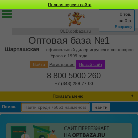
Полная версия сайта
0 тов.
на
0
р.
В корзину
OLD.optbaza.ru
Оптовая база №1
Шарташская
— официальный дилер игрушек и хозтоваров
Урала с 1999 года
Войти
Регистрация
Новый сайт
8 800 5000 260
+7 (343) 289-77-00
Показать меню
Поиск:
найти