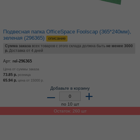
Подвесная папка OfficeSpace Foolscap (365*240мм),
зеленая (296365)
описание
Сумма заказа
всех товаров с этого склада должна быть
не менее 3000
р.
Доставка от 4 дней
Арт:
rel-296365
Цена от суммы заказа
73.85
р.
розница
65.94
р.
цена от
15000
р.
Добавьте в корзину
–
+
по 10 шт
Остаток: 260 шт