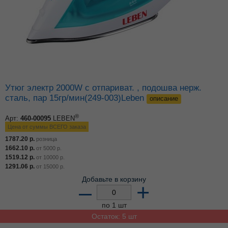
Утюг электр 2000W с отпариват. , подошва нерж.
сталь, пар 15гр/мин(249-003)Leben
описание
®
Арт:
460-00095
LEBEN
Цена от суммы ВСЕГО заказа
1787.20
р.
розница
1662.10
р.
от
5000
р.
1519.12
р.
от
10000
р.
1291.06
р.
от
15000
р.
Добавьте в корзину
–
+
по 1 шт
Остаток: 5 шт