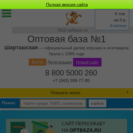
Полная версия сайта
0 тов.
на
0
р.
В корзину
OLD.optbaza.ru
Оптовая база №1
Шарташская
— официальный дилер игрушек и хозтоваров
Урала с 1999 года
Войти
Регистрация
Новый сайт
8 800 5000 260
+7 (343) 289-77-00
Показать меню
Поиск:
найти