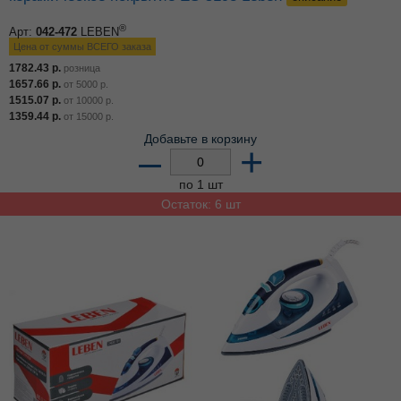
®
Арт:
042-472
LEBEN
Цена от суммы ВСЕГО заказа
1782.43
р.
розница
1657.66
р.
от
5000
р.
1515.07
р.
от
10000
р.
1359.44
р.
от
15000
р.
Добавьте в корзину
–
+
по 1 шт
Остаток: 6 шт