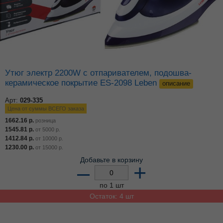
Утюг электр 2200W с отпаривателем, подошва-
керамическое покрытие ES-2098 Leben
описание
Арт:
029-335
Цена от суммы ВСЕГО заказа
1662.16
р.
розница
1545.81
р.
от
5000
р.
1412.84
р.
от
10000
р.
1230.00
р.
от
15000
р.
Добавьте в корзину
–
+
по 1 шт
Остаток: 4 шт