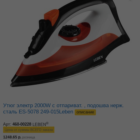
Утюг электр 2000W с отпариват. , подошва нерж.
сталь ES-5078 249-015Leben
описание
®
Арт:
460-00228
LEBEN
Цена от суммы ВСЕГО заказа
1248.65
р.
розница