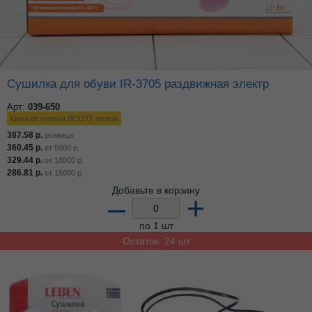
Сушилка для обуви IR-3705 раздвижная электр
Арт:
039-650
Цена от суммы ВСЕГО заказа
387.58
р.
розница
360.45
р.
от
5000
р.
329.44
р.
от
10000
р.
286.81
р.
от
15000
р.
Добавьте в корзину
–
+
по 1 шт
Остаток: 24 шт