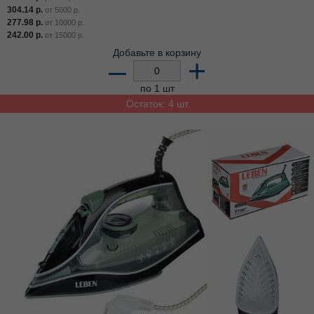
304.14
р.
от
5000
р.
277.98
р.
от
10000
р.
242.00
р.
от
15000
р.
Добавьте в корзину
–
+
по 1 шт
Остаток: 4 шт