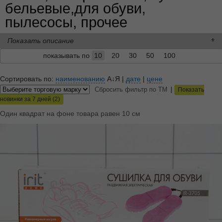
бельевые,для обуви,
пылесосы, прочее
Показать описание
показывать по
10
20
30
50
100
Сортировать по:
наименованию
А↓Я
|
дате
|
цене
|
Сбросить фильтр по ТМ
Показать
новинки за 7 дней (2)
Один квадрат на фоне товара равен 10 см