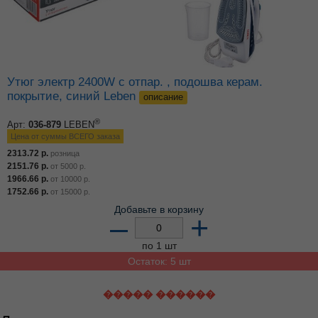
Утюг электр 2400W с отпар. , подошва керам.
покрытие, синий Leben
описание
®
Арт:
036-879
LEBEN
Цена от суммы ВСЕГО заказа
2313.72
р.
розница
2151.76
р.
от
5000
р.
1966.66
р.
от
10000
р.
1752.66
р.
от
15000
р.
Добавьте в корзину
–
+
по 1 шт
Остаток: 5 шт
����� ������