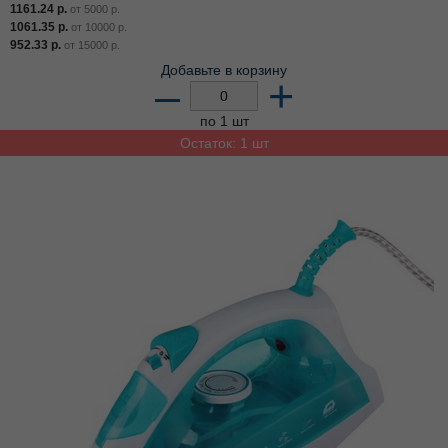
1161.24
р.
от
5000
р.
1061.35
р.
от
10000
р.
952.33
р.
от
15000
р.
Добавьте в корзину
–
+
по 1 шт
Остаток: 1 шт