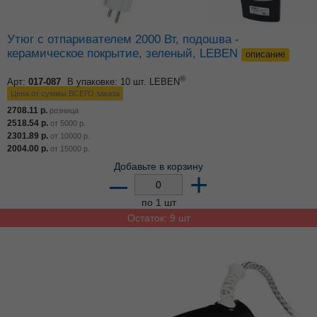
Утюг с отпаривателем 2000 Вт, подошва -
керамическое покрытие, зеленый, LEBEN
описание
®
Арт:
017-087
В упаковке: 10 шт.
LEBEN
Цена от суммы ВСЕГО заказа
2708.11
р.
розница
2518.54
р.
от
5000
р.
2301.89
р.
от
10000
р.
2004.00
р.
от
15000
р.
Добавьте в корзину
–
+
по 1 шт
Остаток: 9 шт