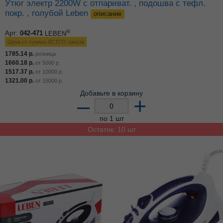
Утюг электр 2200W с отпариват. , подошва с тефл.
покр. , голубой Leben
описание
®
Арт:
042-471
LEBEN
Цена от суммы ВСЕГО заказа
1785.14
р.
розница
1660.18
р.
от
5000
р.
1517.37
р.
от
10000
р.
1321.00
р.
от
15000
р.
Добавьте в корзину
–
+
по 1 шт
Остаток: 10 шт