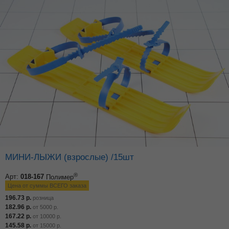
МИНИ-ЛЫЖИ (взрослые) /15шт
®
Арт:
018-167
Полимер
Цена от суммы ВСЕГО заказа
196.73
р.
розница
182.96
р.
от
5000
р.
167.22
р.
от
10000
р.
145.58
р.
от
15000
р.