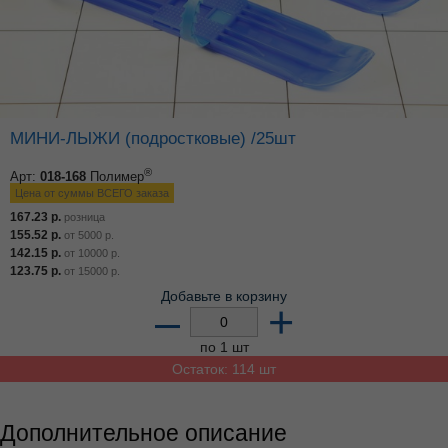
МИНИ-ЛЫЖИ (подростковые) /25шт
®
Арт:
018-168
Полимер
Цена от суммы ВСЕГО заказа
167.23
р.
розница
155.52
р.
от
5000
р.
142.15
р.
от
10000
р.
123.75
р.
от
15000
р.
Добавьте в корзину
–
+
по 1 шт
Остаток: 114 шт
Дополнительное описание