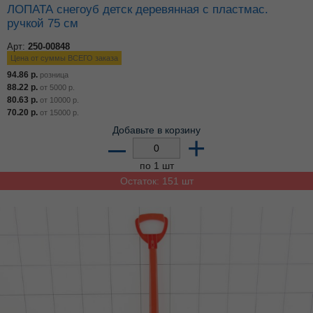
ЛОПАТА снегоуб детск деревянная с пластмас.
ручкой 75 см
Арт:
250-00848
Цена от суммы ВСЕГО заказа
94.86
р.
розница
88.22
р.
от
5000
р.
80.63
р.
от
10000
р.
70.20
р.
от
15000
р.
Добавьте в корзину
–
+
по 1 шт
Остаток: 151 шт