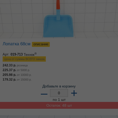
Лопатка 68см
описание
®
Арт:
019-713
Технок
Цена от суммы ВСЕГО заказа
242.33
р.
розница
225.37
р.
от
5000
р.
205.98
р.
от
10000
р.
179.32
р.
от
15000
р.
Добавьте в корзину
–
+
по 1 шт
Остаток: 48 шт