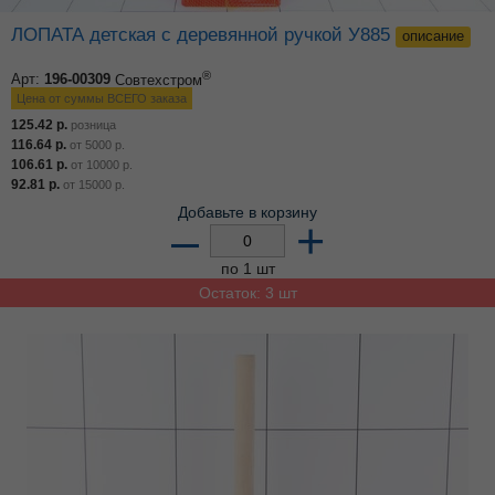
ЛОПАТА детская с деревянной ручкой У885
описание
®
Арт:
196-00309
Совтехстром
Цена от суммы ВСЕГО заказа
125.42
р.
розница
116.64
р.
от
5000
р.
106.61
р.
от
10000
р.
92.81
р.
от
15000
р.
Добавьте в корзину
–
+
по 1 шт
Остаток: 3 шт