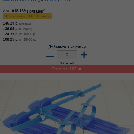
®
Арт:
018-169
Полимер
Цена от суммы ВСЕГО заказа
146.29
р.
розница
136.05
р.
от
5000
р.
124.35
р.
от
10000
р.
108.25
р.
от
15000
р.
Добавьте в корзину
–
+
по 1 шт
Остаток: 122 шт