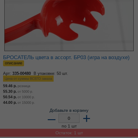
БРОСАТЕЛЬ цвета в ассорт. БР03 (игра на воздухе)
описание
Арт:
335-00480
В упаковке: 50 шт.
Цена от суммы ВСЕГО заказа
59.46
р.
розница
55.30
р.
от
5000
р.
50.54
р.
от
10000
р.
44.00
р.
от
15000
р.
Добавьте в корзину
–
+
по 1 шт
Остаток: 1 шт