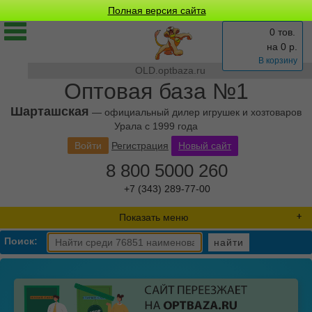
Полная версия сайта
0 тов.
на
0
р.
В корзину
OLD.optbaza.ru
Оптовая база №1
Шарташская
— официальный дилер игрушек и хозтоваров
Урала с 1999 года
Войти
Регистрация
Новый сайт
8 800 5000 260
+7 (343) 289-77-00
Показать меню
Поиск:
найти