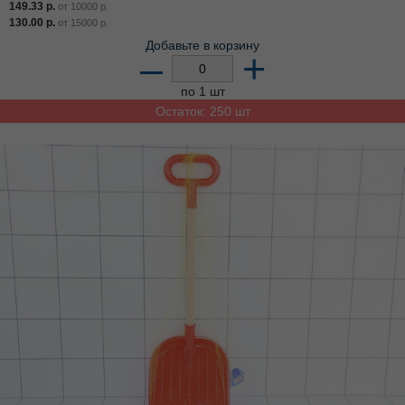
149.33
р.
от
10000
р.
130.00
р.
от
15000
р.
Добавьте в корзину
–
+
по 1 шт
Остаток: 250 шт