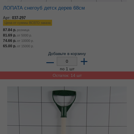
ЛОПАТА снегоуб детск дерев 68см
Арт:
037-297
Цена от суммы ВСЕГО заказа
87.84
р.
розница
81.69
р.
от
5000
р.
74.66
р.
от
10000
р.
65.00
р.
от
15000
р.
Добавьте в корзину
–
+
по 1 шт
Остаток: 14 шт