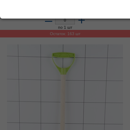
97.12
р.
от
10000
р.
84.55
р.
от
15000
р.
Добавьте в корзину
–
+
по 1 шт
Остаток: 163 шт