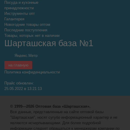
Посуда и кухонные
принадлежности
Инструменты опт
Галантерея
Новогодние товары оптом
Последние поступления
Товары, которых нет в наличии
Шарташская база №1
на главную
Политика конфиденциальности
Прайс обновлен:
25.05.2022 в 13:21:13
© 1999—2026 Оптовая база «Шарташская».
Все данные, представленные на сайте оптовой базы
"Шарташская", носят сугубо информационный характер и не
являются исчерпывающими. Для более подробной
информации следует обращаться к менеджерам компании по