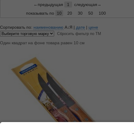
←предыдущая
1
следующая→
показывать по
10
20
30
50
100
Сортировать по:
наименованию
А↓Я
|
дате
|
цене
Сбросить фильтр по ТМ
Один квадрат на фоне товара равен 10 см