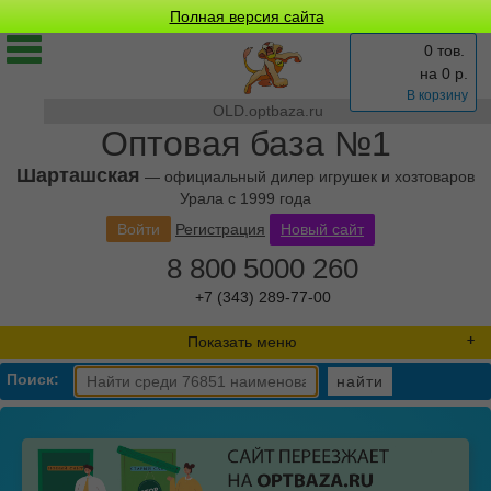
Полная версия сайта
0 тов.
на
0
р.
В корзину
OLD.optbaza.ru
Оптовая база №1
Шарташская
— официальный дилер игрушек и хозтоваров
Урала с 1999 года
Войти
Регистрация
Новый сайт
8 800 5000 260
+7 (343) 289-77-00
Показать меню
Поиск:
найти