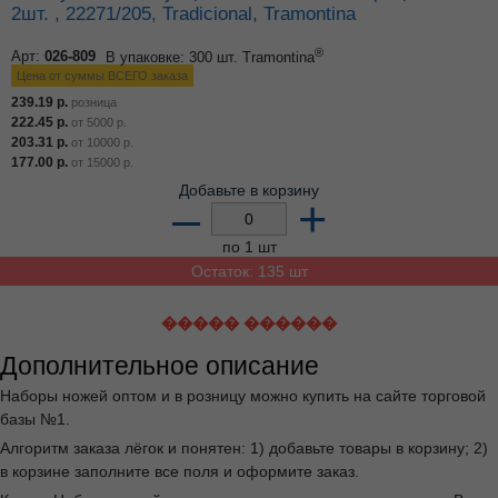
2шт. , 22271/205, Tradicional, Tramontina
®
Арт:
026-809
В упаковке: 300 шт.
Tramontina
Цена от суммы ВСЕГО заказа
239.19
р.
розница
222.45
р.
от
5000
р.
203.31
р.
от
10000
р.
177.00
р.
от
15000
р.
Добавьте в корзину
–
+
по 1 шт
Остаток: 135 шт
����� ������
Дополнительное описание
Наборы ножей оптом и в розницу можно купить на сайте торговой
базы №1.
Алгоритм заказа лёгок и понятен: 1) добавьте товары в корзину; 2)
в корзине заполните все поля и оформите заказ.