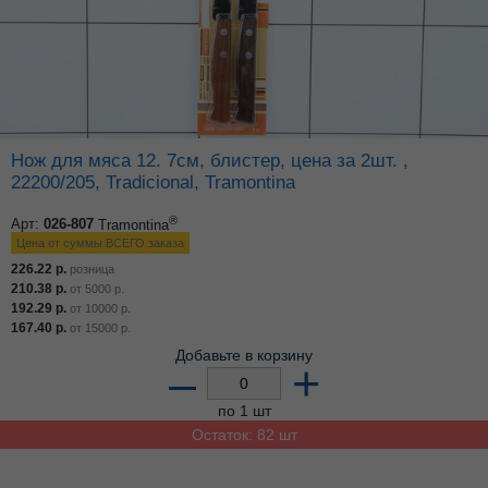
Нож для мяса 12. 7см, блистер, цена за 2шт. ,
22200/205, Tradicional, Tramontina
®
Арт:
026-807
Tramontina
Цена от суммы ВСЕГО заказа
226.22
р.
розница
210.38
р.
от
5000
р.
192.29
р.
от
10000
р.
167.40
р.
от
15000
р.
Добавьте в корзину
–
+
по 1 шт
Остаток: 82 шт