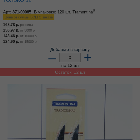
®
Арт:
871-00085
В упаковке: 120 шт.
Tramontina
Цена от суммы ВСЕГО заказа
168.78
р.
розница
156.97
р.
от
5000
р.
143.46
р.
от
10000
р.
124.90
р.
от
15000
р.
Добавьте в корзину
–
+
по 12 шт
Остаток: 12 шт