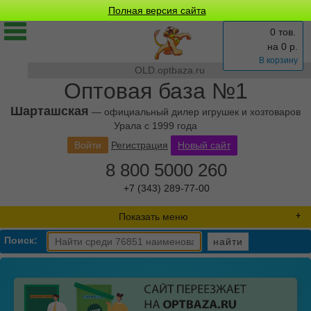
Полная версия сайта
0 тов.
на
0
р.
В корзину
OLD.optbaza.ru
Оптовая база №1
Шарташская
— официальный дилер игрушек и хозтоваров
Урала с 1999 года
Войти
Регистрация
Новый сайт
8 800 5000 260
+7 (343) 289-77-00
Показать меню
Поиск:
найти