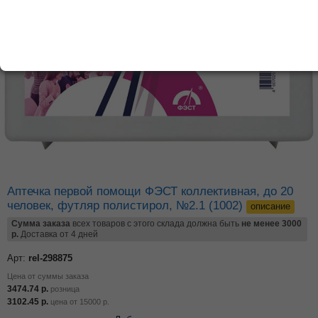
Аптечка первой помощи ФЭСТ коллективная, до 20
человек, футляр полистирол, №2.1 (1002)
описание
Сумма заказа
всех товаров с этого склада должна быть
не менее 3000
р.
Доставка от 4 дней
Арт:
rel-298875
Цена от суммы заказа
3474.74
р.
розница
3102.45
р.
цена от
15000
р.