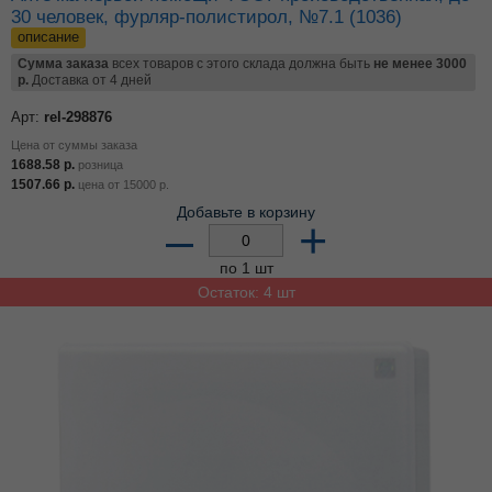
30 человек, фурляр-полистирол, №7.1 (1036)
описание
Сумма заказа
всех товаров с этого склада должна быть
не менее 3000
р.
Доставка от 4 дней
Арт:
rel-298876
Цена от суммы заказа
1688.58
р.
розница
1507.66
р.
цена от
15000
р.
Добавьте в корзину
–
+
по 1 шт
Остаток: 4 шт