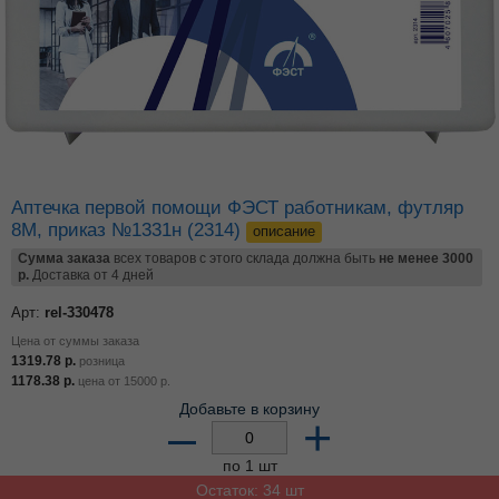
Аптечка первой помощи ФЭСТ работникам, футляр
8М, приказ №1331н (2314)
описание
Сумма заказа
всех товаров с этого склада должна быть
не менее 3000
р.
Доставка от 4 дней
Арт:
rel-330478
Цена от суммы заказа
1319.78
р.
розница
1178.38
р.
цена от
15000
р.
Добавьте в корзину
–
+
по 1 шт
Остаток: 34 шт