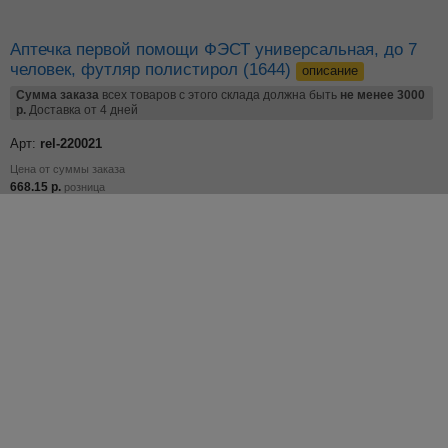
Аптечка первой помощи ФЭСТ универсальная, до 7
человек, футляр полистирол (1644)
описание
Сумма заказа
всех товаров с этого склада должна быть
не менее 3000
р.
Доставка от 4 дней
Арт:
rel-220021
Цена от суммы заказа
668.15
р.
розница
596.56
р.
цена от
15000
р.
Добавьте в корзину
–
+
по 1 шт
Остаток: 18 шт