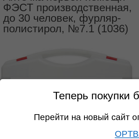
ФЭСТ производственная,
до 30 человек, фурляр-
полистирол, №7.1 (1036)
Теперь покупки 
Перейти на новый сайт 
OPTB