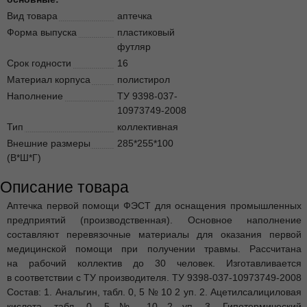
Вид товара
аптечка
Форма выпуска
пластиковый
футляр
Срок годности
16
Материал корпуса
полистирол
Наполнение
ТУ 9398-037-
10973749-2008
Тип
коллективная
Внешние размеры
285*255*100
(В*Ш*Г)
Описание товара
Аптечка первой помощи ФЭСТ для оснащения промышленных
предприятий (производственная). Основное наполнение
составляют перевязочные материалы для оказания первой
медицинской помощи при получении травмы. Рассчитана
на рабочий коллектив до 30 человек. Изготавливается
в соответствии с ТУ производителя. ТУ 9398-037-10973749-2008
Состав: 1. Анальгин, табл. 0, 5 № 10 2 уп. 2. Ацетилсалициловая
кислота, табл. 0, 5 № 10 2 уп. 3. Гипотермический