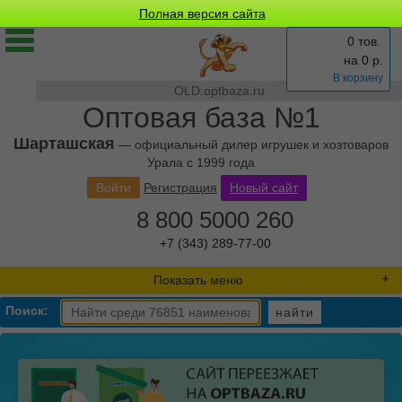
Полная версия сайта
0 тов.
на
0
р.
В корзину
OLD.optbaza.ru
Оптовая база №1
Шарташская
— официальный дилер игрушек и хозтоваров
Урала с 1999 года
Войти
Регистрация
Новый сайт
8 800 5000 260
+7 (343) 289-77-00
Показать меню
Поиск:
найти