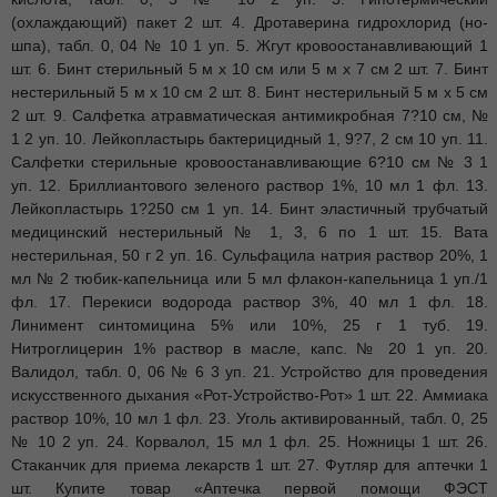
(охлаждающий) пакет 2 шт. 4. Дротаверина гидрохлорид (но-
шпа), табл. 0, 04 № 10 1 уп. 5. Жгут кровоостанавливающий 1
шт. 6. Бинт стерильный 5 м х 10 см или 5 м х 7 см 2 шт. 7. Бинт
нестерильный 5 м х 10 см 2 шт. 8. Бинт нестерильный 5 м х 5 см
2 шт. 9. Салфетка атравматическая антимикробная 7?10 см, №
1 2 уп. 10. Лейкопластырь бактерицидный 1, 9?7, 2 см 10 уп. 11.
Салфетки стерильные кровоостанавливающие 6?10 см № 3 1
уп. 12. Бриллиантового зеленого раствор 1%, 10 мл 1 фл. 13.
Лейкопластырь 1?250 см 1 уп. 14. Бинт эластичный трубчатый
медицинский нестерильный № 1, 3, 6 по 1 шт. 15. Вата
нестерильная, 50 г 2 уп. 16. Сульфацила натрия раствор 20%, 1
мл № 2 тюбик-капельница или 5 мл флакон-капельница 1 уп./1
фл. 17. Перекиси водорода раствор 3%, 40 мл 1 фл. 18.
Линимент синтомицина 5% или 10%, 25 г 1 туб. 19.
Нитроглицерин 1% раствор в масле, капс. № 20 1 уп. 20.
Валидол, табл. 0, 06 № 6 3 уп. 21. Устройство для проведения
искусственного дыхания «Рот-Устройство-Рот» 1 шт. 22. Аммиака
раствор 10%, 10 мл 1 фл. 23. Уголь активированный, табл. 0, 25
№ 10 2 уп. 24. Корвалол, 15 мл 1 фл. 25. Ножницы 1 шт. 26.
Стаканчик для приема лекарств 1 шт. 27. Футляр для аптечки 1
шт. Купите товар «Аптечка первой помощи ФЭСТ