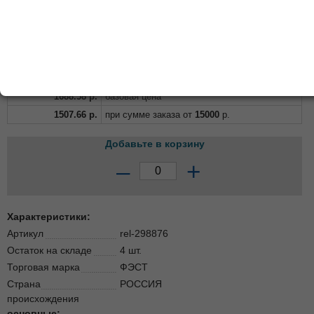
1688.58
р.
базовая цена
1507.66
р.
при сумме заказа от
15000
р.
Добавьте в корзину
–
+
Характеристики:
Артикул
rel-298876
Остаток на складе
4 шт.
Торговая марка
ФЭСТ
Страна
РОССИЯ
происхождения
основные: