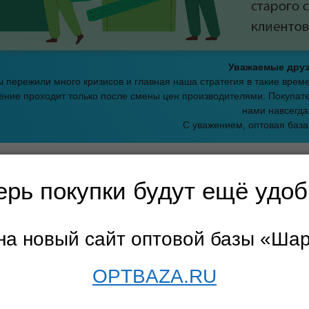
Уважаемые друз
 пережили много кризисов и главная наша стратегия в такие вре
ние проходит только после смены цен производителями. Покупате
нами навсегда
С уважением, оптовая баз
траница
→
Игры и развивающие товары
→
Удалённый склад 2
→ Ра
ерь покупки будут ещё удоб
ивающие игрушки
на новый сайт оптовой базы «Ша
описание
OPTBAZA.RU
лы
ы
Забив