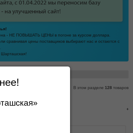
ья!
мена - НЕ ПОВЫШАТЬ ЦЕНЫ в погоне за курсом доллара.
ли сравнивая цены поставщиков выбирают нас и остаются с
.
а Шарташская!
звивающие игрушки
нее!
В этом разделе
128
товаров
рташская»
алки и стучалки