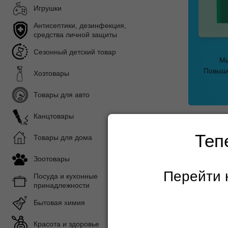
Игрушки
Антисептики, дезинфекция,
средства личной защиты
Сезонный детский товар
Мы
Повыше
Хозтовары
Товары для авто
Канцтовары
Главная с
Теп
Товары для дома
Зоотовары
Разв
Перейти 
Посуда и кухонные
принадлежности
Показать 
Подразде
Бытовая химия
Бизиборд
Красота и здоровье