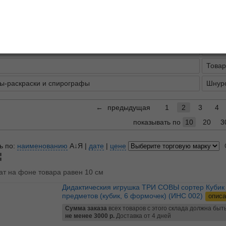
ля развлечений
Игруш
пирамидки
Лаби
ного блогера
Обуча
Товар
ы-раскраски и спирографы
Шнур
←
предыдущая
1
2
3
4
показывать по
10
20
3
ь по:
наименованию
А↓Я
|
дате
|
цене
ат на фоне товара равен 10 см
Дидактическия игрушка ТРИ СОВЫ сортер Кубик , 7
предметов (кубик, 6 формочек) (ИНС 002)
описа
Сумма заказа
всех товаров с этого склада должна быт
не менее 3000 р.
Доставка от 4 дней