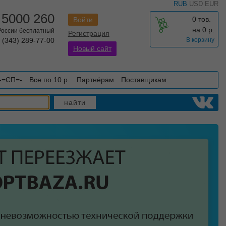
RUB
USD
EUR
 5000 260
0 тов.
Войти
на
0
р.
 России бесплатный
Регистрация
 (343) 289-77-00
В корзину
Новый сайт
-=СП=-
Все по 10 р.
Партнёрам
Поставщикам
найти