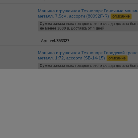
Машина игрушечная Технопарк Гоночные машины ,
металл. 7,5см, ассорти (80992F-R)
описание
Сумма заказа
всех товаров с этого склада должна быт
не менее 3000 р.
Доставка от 4 дней
Арт:
rel-353327
Машина игрушечная Технопарк Городской транспорт ,
металл. 1:72, ассорти (SB-14-15)
описание
Сумма заказа
всех товаров с этого склада должна быт
не менее 3000 р.
Доставка от 4 дней
Арт:
rel-281181
Машина игрушечная Технопарк Кроссовер , металл.,
7,5см, ассорти (SB-17-69-CDU-1)
описание
Сумма заказа
всех товаров с этого склада должна быт
не менее 3000 р.
Доставка от 4 дней
Арт:
rel-350978
Машина игрушечная Технопарк Спецтехника , металл.,