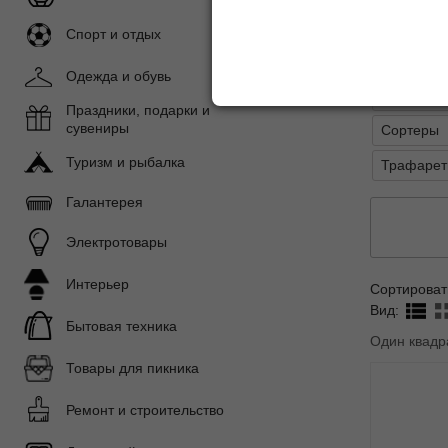
Игрушки д
Спорт и отдых
Кубики и 
Одежда и обувь
Наборы ю
Праздники, подарки и
сувениры
Сортеры
Туризм и рыбалка
Трафарет
Галантерея
Электротовары
Интерьер
Сортироват
Вид:
Бытовая техника
Один квадр
Товары для пикника
Ремонт и строительство