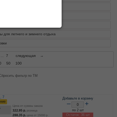
ки из EVA
ринты
ющие материалы и игрушки
ы для летнего и зимнего отдыха
овки
...
7
следующая
→
0
50
100
Сбросить фильтр по ТМ
Добавьте в корзину
ние
–
+
Цена от суммы заказа
ь
по 2 шт
322.95
р.
розница
Остаток: 36 шт
288.35
р.
цена от
15000
р.