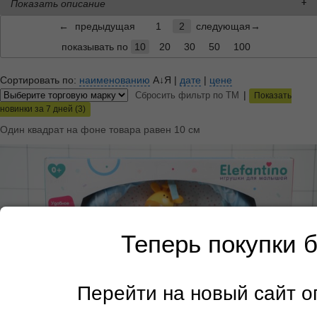
Показать описание
←
предыдущая
1
2
следующая→
показывать по
10
20
30
50
100
Сортировать по:
наименованию
А↓Я
|
дате
|
цене
|
Сбросить фильтр по ТМ
Показать
новинки за 7 дней (3)
Один квадрат на фоне товара равен 10 см
Теперь покупки 
Перейти на новый сайт 