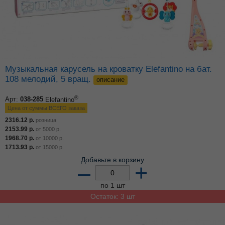
Музыкальная карусель на кроватку Elefantino на бат.
108 мелодий, 5 вращ.
описание
®
Арт:
038-285
Elefantino
Цена от суммы ВСЕГО заказа
2316.12
р.
розница
2153.99
р.
от
5000
р.
1968.70
р.
от
10000
р.
1713.93
р.
от
15000
р.
Добавьте в корзину
–
+
по 1 шт
Остаток: 3 шт