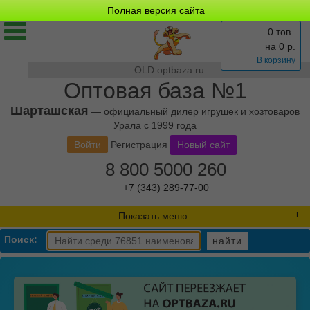
Полная версия сайта
0 тов.
на
0
р.
В корзину
OLD.optbaza.ru
Оптовая база №1
Шарташская
— официальный дилер игрушек и хозтоваров
Урала с 1999 года
Войти
Регистрация
Новый сайт
8 800 5000 260
+7 (343) 289-77-00
Показать меню
Поиск:
найти