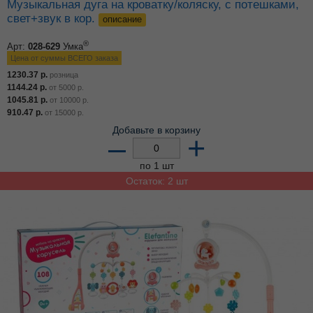
Музыкальная дуга на кроватку/коляску, с потешками,
свет+звук в кор.
описание
®
Арт:
028-629
Умка
Цена от суммы ВСЕГО заказа
1230.37
р.
розница
1144.24
р.
от
5000
р.
1045.81
р.
от
10000
р.
910.47
р.
от
15000
р.
Добавьте в корзину
–
+
по 1 шт
Остаток: 2 шт