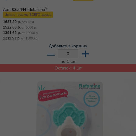
®
Арт:
025-444
Elefantino
Цена от суммы ВСЕГО заказа
1637.20
р.
розница
1522.60
р.
от
5000
р.
1391.62
р.
от
10000
р.
1211.53
р.
от
15000
р.
Добавьте в корзину
–
+
по 1 шт
Остаток: 4 шт