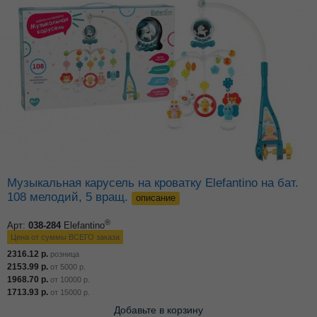
Музыкальная карусель на кроватку Elefantino на бат.
108 мелодий, 5 вращ.
описание
®
Арт:
038-284
Elefantino
Цена от суммы ВСЕГО заказа
2316.12
р.
розница
2153.99
р.
от
5000
р.
1968.70
р.
от
10000
р.
1713.93
р.
от
15000
р.
Добавьте в корзину