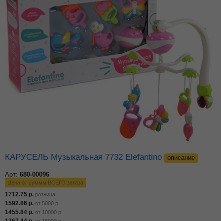
КАРУСЕЛЬ Музыкальная 7732 Elefantino
описание
Арт:
680-00096
Цена от суммы ВСЕГО заказа
1712.75
р.
розница
1592.86
р.
от
5000
р.
1455.84
р.
от
10000
р.
1267.44
р.
от
15000
р.