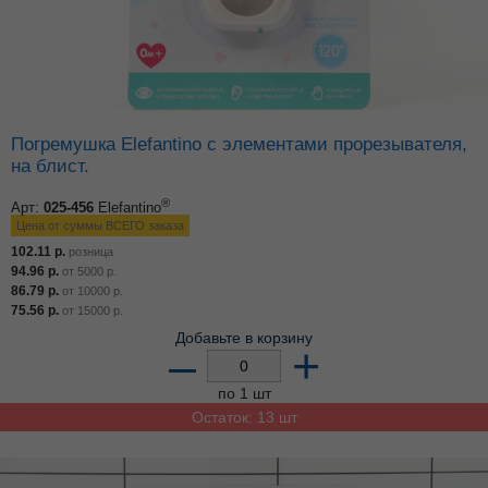
Погремушка Elefantino с элементами прорезывателя,
на блист.
®
Арт:
025-456
Elefantino
Цена от суммы ВСЕГО заказа
102.11
р.
розница
94.96
р.
от
5000
р.
86.79
р.
от
10000
р.
75.56
р.
от
15000
р.
Добавьте в корзину
–
+
по 1 шт
Остаток: 13 шт