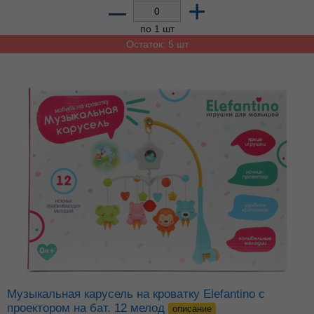
–
+
по 1 шт
Остаток: 5 шт
Музыкальная карусель на кроватку Elefantino с
проектором на бат. 12 мелод
описание