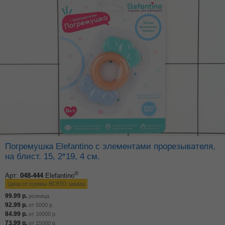
Погремушка Elefantino с элементами прорезывателя,
на блист. 15, 2*19, 4 см.
®
Арт:
048-444
Elefantino
Цена от суммы ВСЕГО заказа
99.99
р.
розница
92.99
р.
от
5000
р.
84.99
р.
от
10000
р.
73.99
р.
от
15000
р.