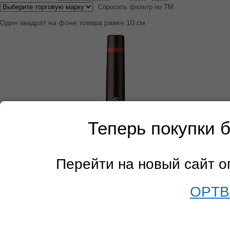
Сбросить фильтр по ТМ
Один квадрат на фоне товара равен 10 см
Теперь покупки 
Перейти на новый сайт 
OPTB