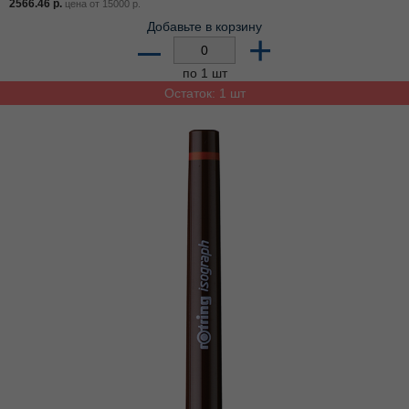
2566.46
р.
цена от
15000
р.
Добавьте в корзину
–
+
по 1 шт
Остаток: 1 шт