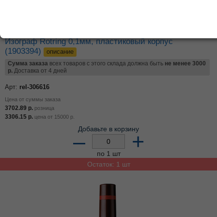
Изограф Rotring 0,1мм, пластиковый корпус
(1903394)
описание
Сумма заказа
всех товаров с этого склада должна быть
не менее 3000
р.
Доставка от 4 дней
Арт:
rel-306616
Цена от суммы заказа
3702.89
р.
розница
3306.15
р.
цена от
15000
р.
Добавьте в корзину
–
+
по 1 шт
Остаток: 1 шт