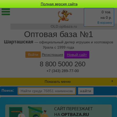
Полная версия сайта
0 тов.
на
0
р.
В корзину
OLD.optbaza.ru
Оптовая база №1
Шарташская
— официальный дилер игрушек и хозтоваров
Урала с 1999 года
Войти
Регистрация
Новый сайт
8 800 5000 260
+7 (343) 289-77-00
Показать меню
Поиск:
найти