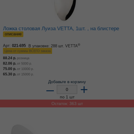
Ложка столовая Луиза VETTA, 1шт. , на блистере
описание
®
Арт:
021-695
В упаковке: 288 шт.
VETTA
Цена от суммы ВСЕГО заказа
88.24
р.
розница
82.06
р.
от
5000
р.
75.00
р.
от
10000
р.
65.30
р.
от
15000
р.
Добавьте в корзину
–
+
по 1 шт
Остаток: 363 шт