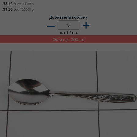
38.13
р.
от
10000
р.
33.20
р.
от
15000
р.
Добавьте в корзину
–
+
по 12 шт
Остаток: 266 шт