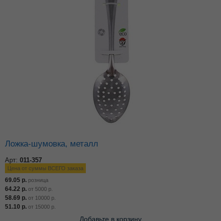
Ложка-шумовка, металл
Арт:
011-357
Цена от суммы ВСЕГО заказа
69.05
р.
розница
64.22
р.
от
5000
р.
58.69
р.
от
10000
р.
51.10
р.
от
15000
р.
Добавьте в корзину