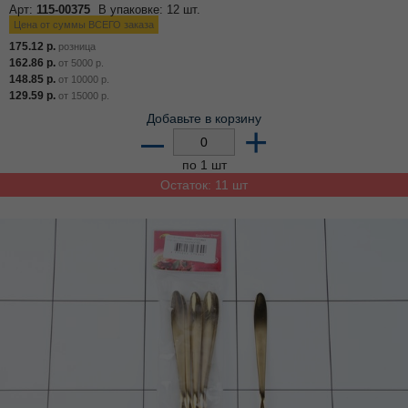
Арт:
115-00375
В упаковке: 12 шт.
Цена от суммы ВСЕГО заказа
175.12
р.
розница
162.86
р.
от
5000
р.
148.85
р.
от
10000
р.
129.59
р.
от
15000
р.
Добавьте в корзину
–
+
по 1 шт
Остаток: 11 шт