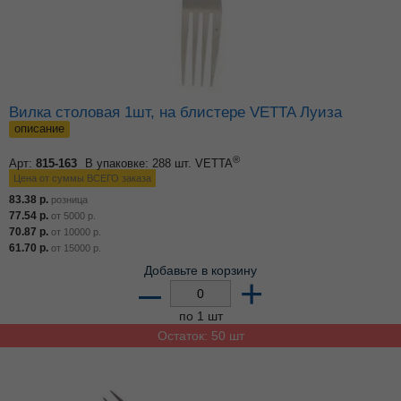
Вилка столовая 1шт, на блистере VETTA Луиза
описание
®
Арт:
815-163
В упаковке: 288 шт.
VETTA
Цена от суммы ВСЕГО заказа
83.38
р.
розница
77.54
р.
от
5000
р.
70.87
р.
от
10000
р.
61.70
р.
от
15000
р.
Добавьте в корзину
–
+
по 1 шт
Остаток: 50 шт