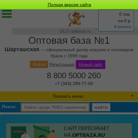
Полная версия сайта
0 тов.
на
0
р.
В корзину
OLD.optbaza.ru
Оптовая база №1
Шарташская
— официальный дилер игрушек и хозтоваров
Урала с 1999 года
Войти
Регистрация
Новый сайт
8 800 5000 260
+7 (343) 289-77-00
Показать меню
Поиск:
найти