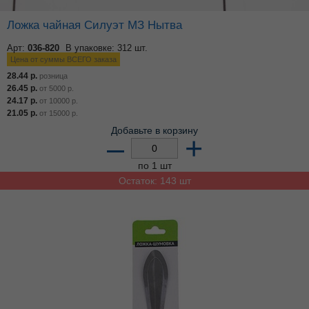
Ложка чайная Силуэт МЗ Нытва
Арт:
036-820
В упаковке: 312 шт.
Цена от суммы ВСЕГО заказа
28.44
р.
розница
26.45
р.
от
5000
р.
24.17
р.
от
10000
р.
21.05
р.
от
15000
р.
Добавьте в корзину
–
+
по 1 шт
Остаток: 143 шт