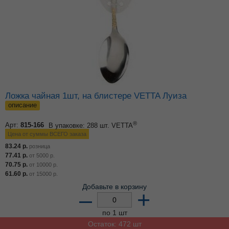
Ложка чайная 1шт, на блистере VETTA Луиза
описание
®
Арт:
815-166
В упаковке: 288 шт.
VETTA
Цена от суммы ВСЕГО заказа
83.24
р.
розница
77.41
р.
от
5000
р.
70.75
р.
от
10000
р.
61.60
р.
от
15000
р.
Добавьте в корзину
–
+
по 1 шт
Остаток: 472 шт