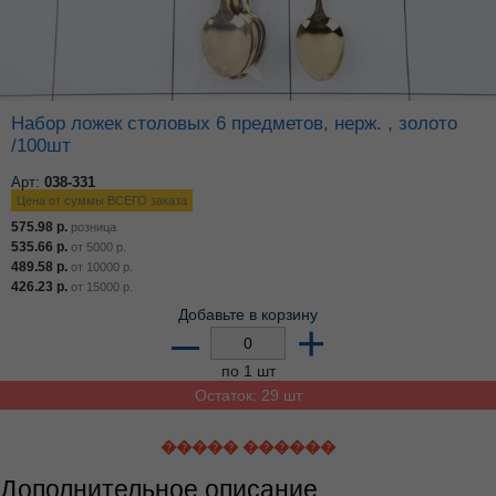
Набор ложек столовых 6 предметов, нерж. , золото
/100шт
Арт:
038-331
Цена от суммы ВСЕГО заказа
575.98
р.
розница
535.66
р.
от
5000
р.
489.58
р.
от
10000
р.
426.23
р.
от
15000
р.
Добавьте в корзину
–
+
по 1 шт
Остаток: 29 шт
����� ������
Дополнительное описание