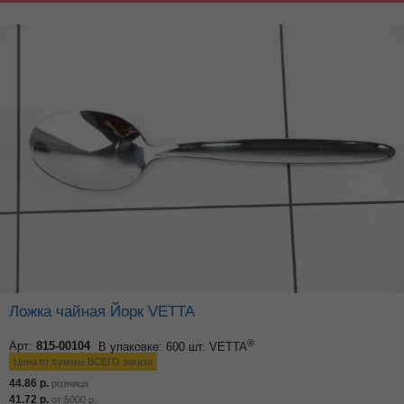
Ложка чайная Йорк VETTA
®
Арт:
815-00104
В упаковке: 600 шт.
VETTA
Цена от суммы ВСЕГО заказа
44.86
р.
розница
41.72
р.
от
5000
р.