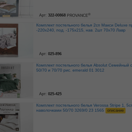
®
Арт:
322-00868
PROVANCE
Комплект постельного белья 2сп Макси Deluxe прост.
-220х240, под. -175х215, нав. 2шт 70х70 Лавр
Арт:
025-896
Комплект постельного белья Absolut Семейный с нав.
50/70 и 70/70 рис. emerald 01 3012
Арт:
025-425
Комплект постельного белья Verossa Stripe 1, 5сп с
наволочками 50/70 3269/0 23 1565
описание