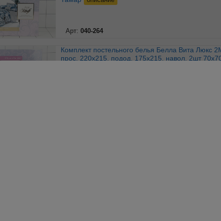
Арт:
040-264
Комплект постельного белья Белла Вита Люкс 2Макси
прос. 220х215, подод. 175х215, навол. 2шт 70х7
Коломбо
описание
Арт:
040-270
Комплект постельного белья Белла Вита Люкс Дуэт
прос. 220х240, подод. 143х215, навол. 2шт 70х7
Звезда
описание
Арт:
040-269
Комплект постельного белья Белла Вита Люкс Дуэт
прос. 220х240, подод. 143х215, навол. 2шт 70х7
Ферейра