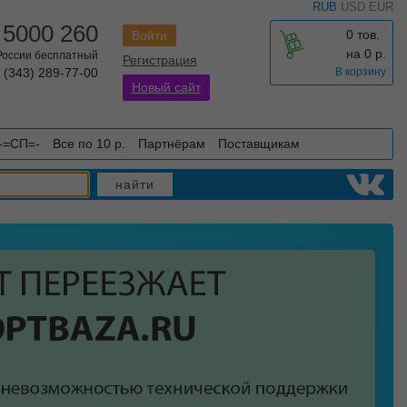
RUB
USD
EUR
 5000 260
0 тов.
Войти
на
0
р.
 России бесплатный
Регистрация
 (343) 289-77-00
В корзину
Новый сайт
-=СП=-
Все по 10 р.
Партнёрам
Поставщикам
найти