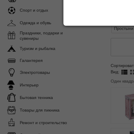
КПБ Евро
Спорт и отдых
Наматрас
Одежда и обувь
Простыни
Праздники, подарки и
сувениры
Туризм и рыбалка
Галантерея
Сортироват
Вид:
Электротовары
Один квадр
Интерьер
Бытовая техника
Товары для пикника
Ремонт и строительство