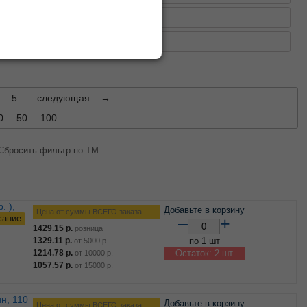
емейный, Дуэт
деяльники
5
следующая
→
0
50
100
Сбросить фильтр по ТМ
Добавьте в корзину
Цена от суммы ВСЕГО заказа
сание
–
+
1429.15
р.
розница
1329.11
р.
по 1 шт
от
5000
р.
1214.78
р.
Остаток: 2 шт
от
10000
р.
1057.57
р.
от
15000
р.
Добавьте в корзину
Цена от суммы ВСЕГО заказа