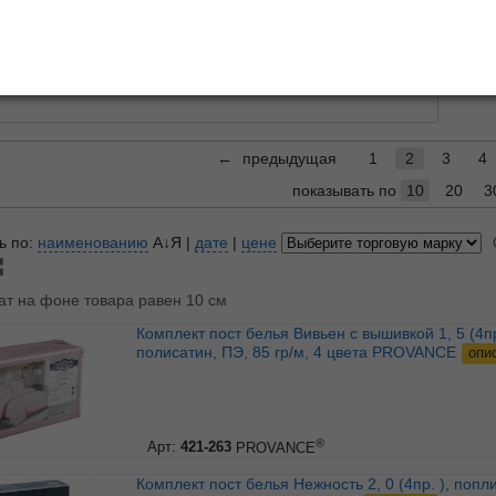
КПБ С
ники
Подо
←
предыдущая
1
2
3
4
показывать по
10
20
3
ь по:
наименованию
А↓Я
|
дате
|
цене
ат на фоне товара равен 10 см
Комплект пост белья Вивьен с вышивкой 1, 5 (4пр. ),
полисатин, ПЭ, 85 гр/м, 4 цвета PROVANCE
опи
®
Арт:
421-263
PROVANCE
Комплект пост белья Нежность 2, 0 (4пр. ), поплин, 110