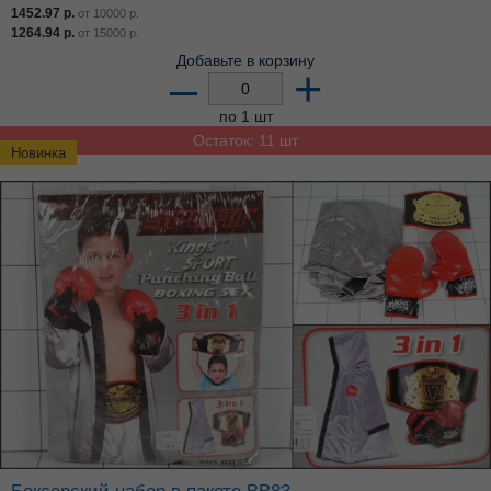
1452.97
р.
от
10000
р.
1264.94
р.
от
15000
р.
Добавьте в корзину
–
+
по 1 шт
Остаток: 11 шт
Новинка
Боксерский набор в пакете ВВ83