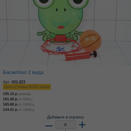
Баскетбол 2 вида
Арт:
031-223
Цена от суммы ВСЕГО заказа
195.15
р.
розница
181.49
р.
от
5000
р.
165.88
р.
от
10000
р.
144.41
р.
от
15000
р.
Добавьте в корзину
–
+