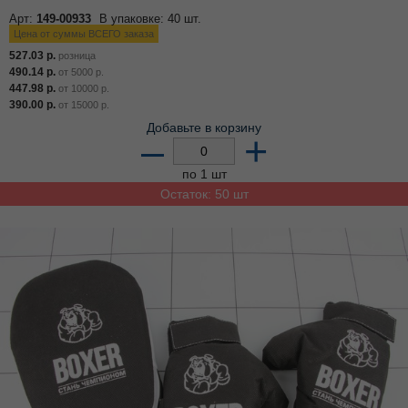
Арт:
149-00933
В упаковке: 40 шт.
Цена от суммы ВСЕГО заказа
527.03
р.
розница
490.14
р.
от
5000
р.
447.98
р.
от
10000
р.
390.00
р.
от
15000
р.
Добавьте в корзину
–
+
по 1 шт
Остаток: 50 шт