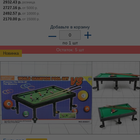
2932.43
р.
розница
2727.16
р.
от
5000
р.
2492.57
р.
от
10000
р.
2170.00
р.
от
15000
р.
Добавьте в корзину
–
+
по 1 шт
Остаток: 5 шт
Новинка