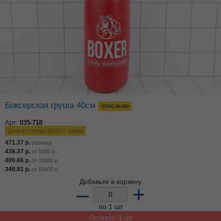
Боксерская груша 40см
описание
Арт:
035-718
Цена от суммы ВСЕГО заказа
471.37
р.
розница
438.37
р.
от
5000
р.
400.66
р.
от
10000
р.
348.81
р.
от
15000
р.
Добавьте в корзину
–
+
по 1 шт
Остаток: 1 шт