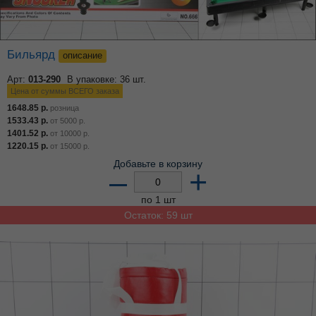
Бильярд
описание
Арт:
013-290
В упаковке: 36 шт.
Цена от суммы ВСЕГО заказа
1648.85
р.
розница
1533.43
р.
от
5000
р.
1401.52
р.
от
10000
р.
1220.15
р.
от
15000
р.
Добавьте в корзину
–
+
по 1 шт
Остаток: 59 шт