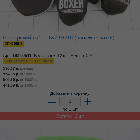
Боксерский набор №7 99818 (лапа+перчатки)
описание
®
Арт:
192-00641
В упаковке: 12 шт.
Мега Тойс
Цена от суммы ВСЕГО заказа
596.07
р.
розница
554.35
р.
от
5000
р.
506.66
р.
от
10000
р.
441.09
р.
от
15000
р.
Добавьте в корзину
–
+
по 1 шт
Остаток: 2 шт