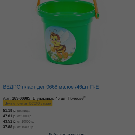
ВЕДРО пласт дет 0668 малое /46шт П-Е
®
Арт:
189-00985
В упаковке: 46 шт.
Полесье
Цена от суммы ВСЕГО заказа
51.19
р.
розница
47.61
р.
от
5000
р.
43.51
р.
от
10000
р.
37.88
р.
от
15000
р.
Добавьте в корзину