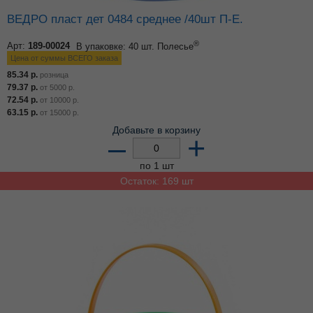
ВЕДРО пласт дет 0484 среднее /40шт П-Е.
®
Арт:
189-00024
В упаковке: 40 шт.
Полесье
Цена от суммы ВСЕГО заказа
85.34
р.
розница
79.37
р.
от
5000
р.
72.54
р.
от
10000
р.
63.15
р.
от
15000
р.
Добавьте в корзину
–
+
по 1 шт
Остаток: 169 шт