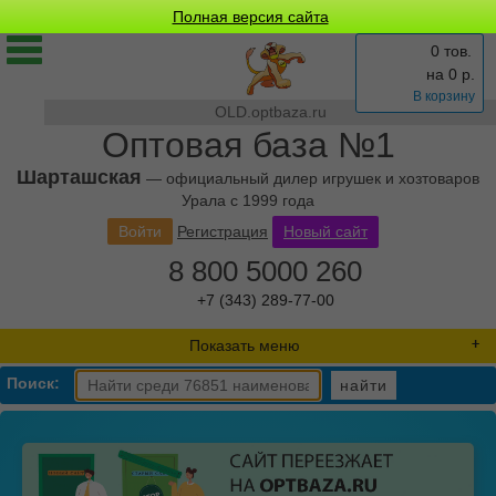
Полная версия сайта
0 тов.
на
0
р.
В корзину
OLD.optbaza.ru
Оптовая база №1
Шарташская
— официальный дилер игрушек и хозтоваров
Урала с 1999 года
Войти
Регистрация
Новый сайт
8 800 5000 260
+7 (343) 289-77-00
Показать меню
Поиск:
найти