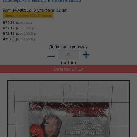
Арт:
149-00932
В упаковке: 32 шт.
Цена от суммы ВСЕГО заказа
674.32
р.
розница
627.12
р.
от
5000
р.
573.17
р.
от
10000
р.
499.00
р.
от
15000
р.
Добавьте в корзину
–
+
по 1 шт
Остаток: 27 шт