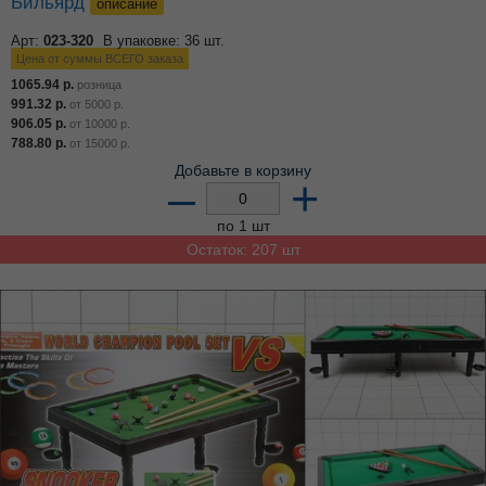
Бильярд
описание
Арт:
023-320
В упаковке: 36 шт.
Цена от суммы ВСЕГО заказа
1065.94
р.
розница
991.32
р.
от
5000
р.
906.05
р.
от
10000
р.
788.80
р.
от
15000
р.
Добавьте в корзину
–
+
по 1 шт
Остаток: 207 шт