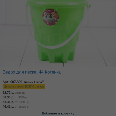
Ведро для песка, 44 Котенка
®
Арт:
007-309
Тишин Папа
Цена от суммы ВСЕГО заказа
62.72
р.
розница
58.33
р.
от
5000
р.
53.31
р.
от
10000
р.
46.41
р.
от
15000
р.
Добавьте в корзину