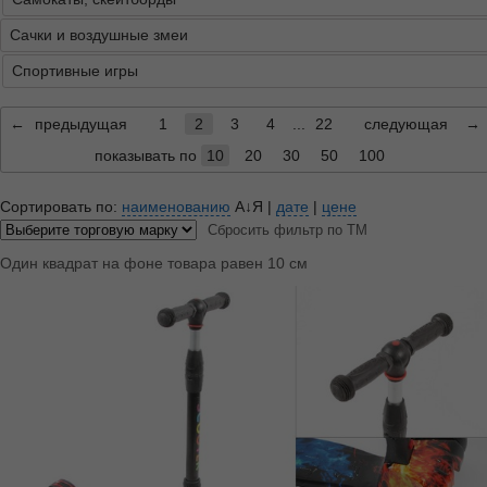
Сачки и воздушные змеи
Спортивные игры
←
предыдущая
1
2
3
4
...
22
следующая
→
показывать по
10
20
30
50
100
Сортировать по:
наименованию
А↓Я
|
дате
|
цене
Сбросить фильтр по ТМ
Один квадрат на фоне товара равен 10 см