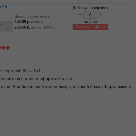
Добавьте в корзину
–
+
Цена от суммы заказа
по 3 шт
242.55
р.
розница
ь
Остаток: 144 шт
216.56
р.
цена от
15000
р.
���
те торговой базы №1.
заполните все поля и оформите заказ.
уточно. В рабочее время менеджеры оптовой базы «Шарташская»