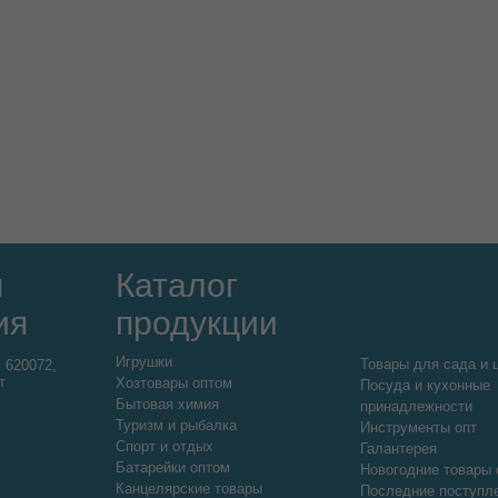
я
Каталог
ия
продукции
Игрушки
Товары для сада и 
:
620072,
т
Хозтовары оптом
Посуда и кухонные
Бытовая химия
принадлежности
Туризм и рыбалка
Инструменты опт
Спорт и отдых
Галантерея
Батарейки оптом
Новогодние товары 
Канцелярские товары
Последние поступл