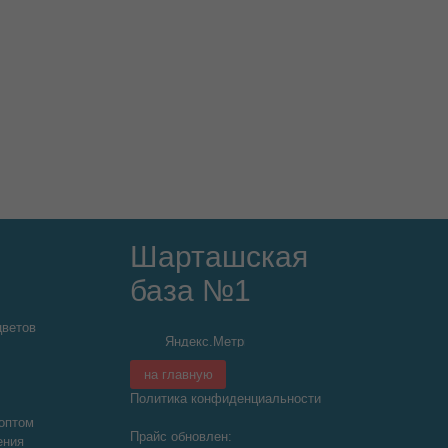
Шарташская
база №1
цветов
на главную
Политика конфиденциальности
оптом
Прайс обновлен:
ения