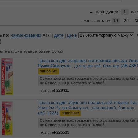
←предыдущая
1
сл
показывать по
10
20
3
ь по:
наименованию
А↓Я
|
дате
|
цене
ат на фоне товара равен 10 см
Тренажер для исправления техники письма Уник-Ум
Ручка-Самоучка , для правшей, блистер (АБ-485
описание
Сумма заказа
всех товаров с этого склада должна быт
не менее 3000 р.
Доставка от 4 дней
Арт:
rel-229411
Тренажер для обучения правильной технике письма
Уник-Ум Ручка-Самоучка , для левшей, блистер
(АС-1728)
описание
Сумма заказа
всех товаров с этого склада должна быт
не менее 3000 р.
Доставка от 4 дней
Арт:
rel-225519