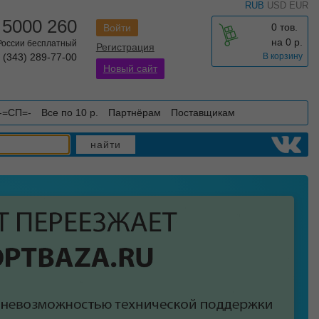
RUB
USD
EUR
 5000 260
0 тов.
Войти
на
0
р.
 России бесплатный
Регистрация
 (343) 289-77-00
В корзину
Новый сайт
-=СП=-
Все по 10 р.
Партнёрам
Поставщикам
найти