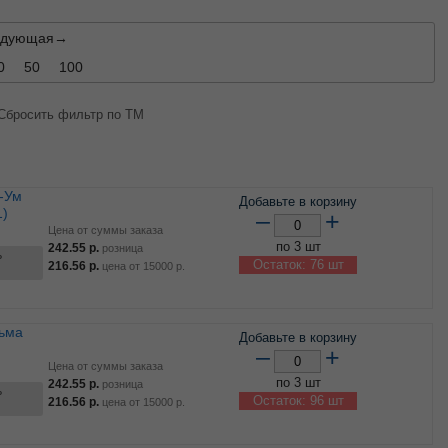
едующая→
0
50
100
Сбросить фильтр по ТМ
Добавьте в корзину
1)
–
+
Цена от суммы заказа
по 3 шт
242.55
р.
розница
ь
Остаток: 76 шт
216.56
р.
цена от
15000
р.
Добавьте в корзину
–
+
Цена от суммы заказа
по 3 шт
242.55
р.
розница
ь
Остаток: 96 шт
216.56
р.
цена от
15000
р.