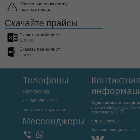
Претензия по качеству,
возврат товара
Скачайте прайсы
Скачать прайс-лист
11.17 Мб
Скачать прайс-лист
2.18 Мб
Телефоны
Контактна
информац
8 800 5000 260
+7 (343) 289-77-00
Адрес офиса и складов
г. Екатеринбург, ул. 40 ле
Контакты сотрудников
Комсомола, 2 "Б".
Мессенджеры
Карта проезда
Направления доставки
WhatsApp
Viber