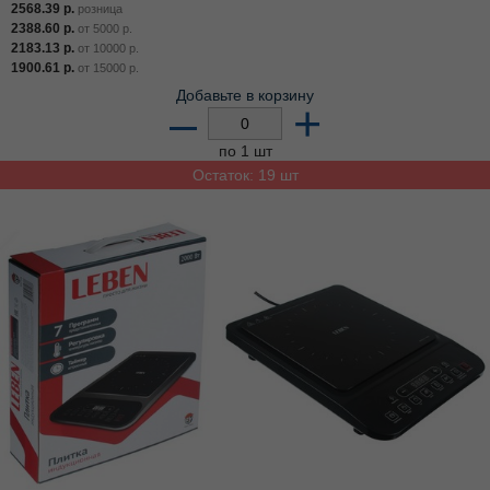
2568.39
р.
розница
2388.60
р.
от
5000
р.
2183.13
р.
от
10000
р.
1900.61
р.
от
15000
р.
Добавьте в корзину
–
+
по 1 шт
Остаток: 19 шт