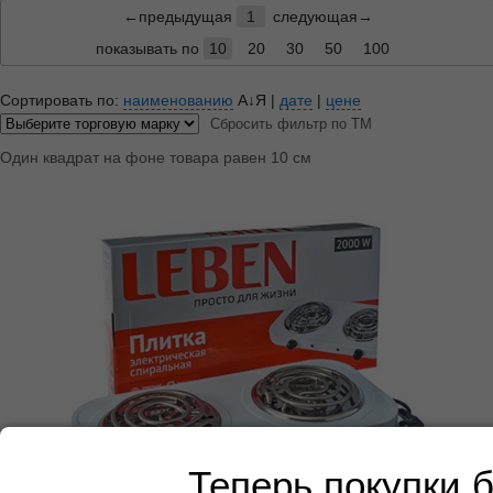
←предыдущая
1
следующая→
показывать по
10
20
30
50
100
Сортировать по:
наименованию
А↓Я
|
дате
|
цене
Сбросить фильтр по ТМ
Один квадрат на фоне товара равен 10 см
Теперь покупки 