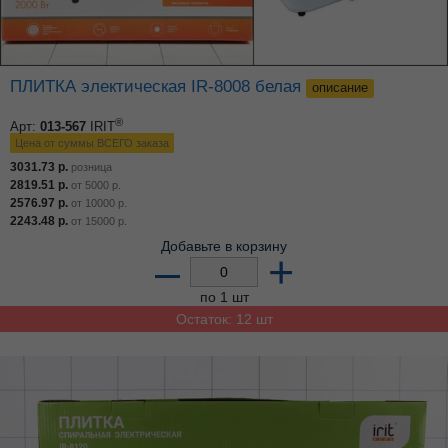
ПЛИТКА электическая IR-8008 белая
описание
®
Арт:
013-567
IRIT
Цена от суммы ВСЕГО заказа
3031.73
р.
розница
2819.51
р.
от
5000
р.
2576.97
р.
от
10000
р.
2243.48
р.
от
15000
р.
Добавьте в корзину
–
+
по 1 шт
Остаток: 12 шт