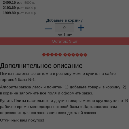
2400.15
р.
от
5000
р.
2193.69
р.
от
10000
р.
1909.80
р.
от
15000
р.
Добавьте в корзину
–
+
по 1 шт
Остаток: 9 шт
����� ������
Дополнительное описание
Плиты настольные оптом и в розницу можно купить на сайте
торговой базы №1.
Алгоритм заказа лёгок и понятен: 1) добавьте товары в корзину; 2)
в корзине заполните все поля и оформите заказ.
Купить Плиты настольные и другие товары можно круглосуточно. В
рабочее время менеджеры оптовой базы «Шарташская» вам
перезвонят для согласования всех деталей заказа.
Отличных вам покупок!