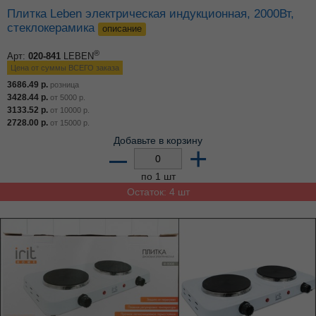
Плитка Leben электрическая индукционная, 2000Вт,
стеклокерамика
описание
®
Арт:
020-841
LEBEN
Цена от суммы ВСЕГО заказа
3686.49
р.
розница
3428.44
р.
от
5000
р.
3133.52
р.
от
10000
р.
2728.00
р.
от
15000
р.
Добавьте в корзину
–
+
по 1 шт
Остаток: 4 шт