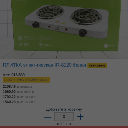
ПЛИТКА электическая IR-8120 белая
описание
Арт:
013-569
Цена от суммы ВСЕГО заказа
2108.49
р.
розница
1960.90
р.
от
5000
р.
1792.22
р.
от
10000
р.
1560.28
р.
от
15000
р.
Добавьте в корзину
–
+
по 1 шт