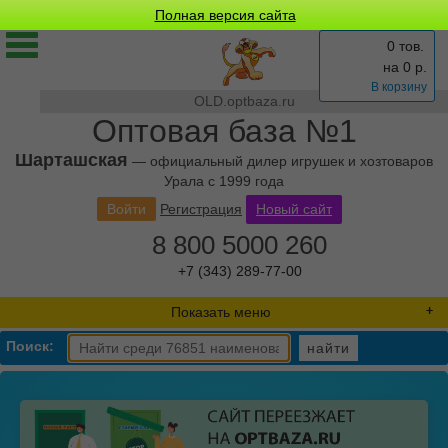
Полная версия сайта
0 тов.
на
0
р.
В корзину
OLD.optbaza.ru
Оптовая база №1
Шарташская
— официальный дилер игрушек и хозтоваров
Урала с 1999 года
Войти
Регистрация
Новый сайт
8 800 5000 260
+7 (343) 289-77-00
Показать меню
Поиск:
найти