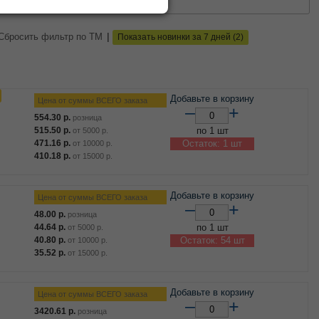
0
50
100
|
Сбросить фильтр по ТМ
Показать новинки за 7 дней (2)
Добавьте в корзину
Цена от суммы ВСЕГО заказа
–
+
554.30
р.
розница
515.50
р.
по 1 шт
от
5000
р.
471.16
р.
Остаток: 1 шт
от
10000
р.
410.18
р.
от
15000
р.
Добавьте в корзину
Цена от суммы ВСЕГО заказа
–
+
48.00
р.
розница
44.64
р.
по 1 шт
от
5000
р.
40.80
р.
Остаток: 54 шт
от
10000
р.
35.52
р.
от
15000
р.
Добавьте в корзину
Цена от суммы ВСЕГО заказа
–
+
3420.61
р.
розница