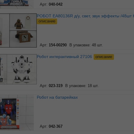
Арт:
040-042
РОБОТ ЕА80136R д/у, свет, звук эффекты /48шт 
описание
Арт:
154-00290
В упаковке: 48 шт.
Робот интерактивный 27106
описание
Арт:
023-319
В упаковке: 18 шт.
Робот на батарейках
Арт:
042-367