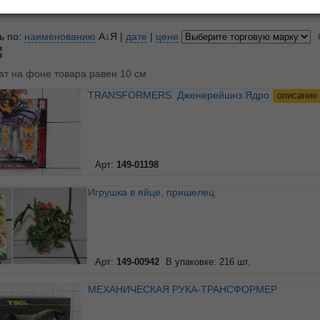
показывать по
10
20
3
ь по:
наименованию
А↓Я
|
дате
|
цене
ат на фоне товара равен 10 см
TRANSFORMERS. Дженерейшнз Ядро
описание
Арт:
149-01198
Игрушка в яйце, пришелец
Арт:
149-00942
В упаковке: 216 шт.
МЕХАНИЧЕСКАЯ РУКА-ТРАНСФОРМЕР