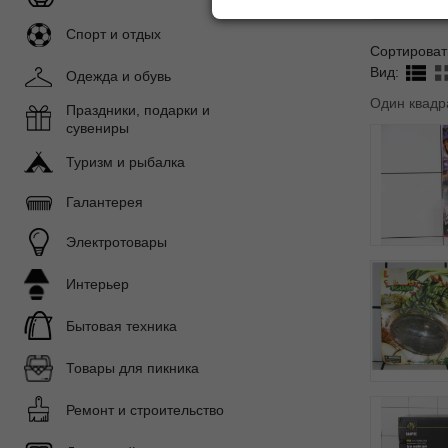
Спорт и отдых
Сортироват
Вид:
Одежда и обувь
Один квадр
Праздники, подарки и
сувениры
Туризм и рыбалка
Галантерея
Электротовары
Интерьер
Бытовая техника
Товары для пикника
Ремонт и строительство