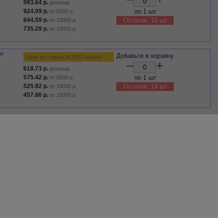
993.64
р.
розница
924.09
р.
по 1 шт
от
5000
р.
844.59
р.
Остаток: 10 шт
от
10000
р.
735.29
р.
от
15000
р.
Добавьте в корзину
Цена от суммы ВСЕГО заказа
–
+
618.73
р.
розница
575.42
р.
по 1 шт
от
5000
р.
525.92
р.
Остаток: 14 шт
от
10000
р.
457.86
р.
от
15000
р.
Добавьте в корзину
Цена от суммы ВСЕГО заказа
–
+
251.02
р.
розница
233.45
р.
по 1 шт
от
5000
р.
213.37
р.
Остаток: 27 шт
от
10000
р.
185.75
р.
от
15000
р.
Добавьте в корзину
Цена от суммы ВСЕГО заказа
–
+
179.01
р.
розница
166.48
р.
по 1 шт
от
5000
р.