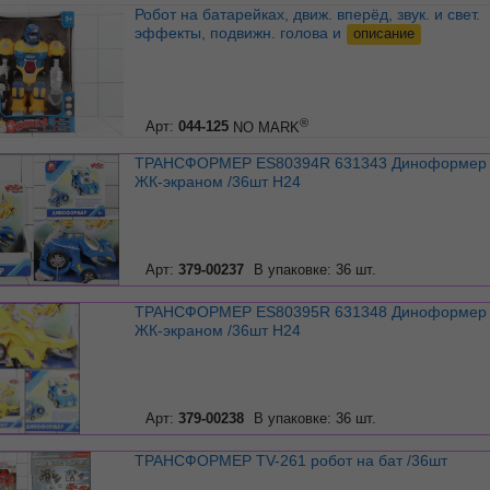
Робот на батарейках, движ. вперёд, звук. и свет.
эффекты, подвижн. голова и
описание
®
Арт:
044-125
NO MARK
ТРАНСФОРМЕР ES80394R 631343 Диноформер 2в1 с
ЖК-экраном /36шт Н24
Арт:
379-00237
В упаковке: 36 шт.
ТРАНСФОРМЕР ES80395R 631348 Диноформер 2в1 с
ЖК-экраном /36шт Н24
Арт:
379-00238
В упаковке: 36 шт.
ТРАНСФОРМЕР TV-261 робот на бат /36шт