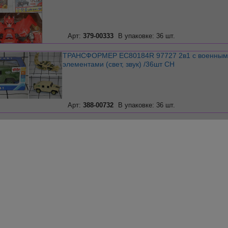
Арт:
379-00333
В упаковке: 36 шт.
ТРАНСФОРМЕР ЕС80184R 97727 2в1 с военными
элементами (свет, звук) /36шт СН
Арт:
388-00732
В упаковке: 36 шт.
Трансформер-Робот боевой вертолет AlteraTion на
картоне
описание
Арт:
040-040
Трансформер-Робот боевой джип AlteraTion на картоне
под плен. , 45138