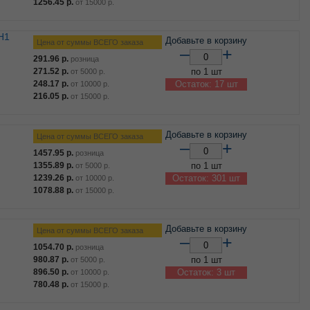
1256.45
р.
от
15000
р.
Н1
Добавьте в корзину
Цена от суммы ВСЕГО заказа
–
+
291.96
р.
розница
271.52
р.
по 1 шт
от
5000
р.
248.17
р.
Остаток: 17 шт
от
10000
р.
216.05
р.
от
15000
р.
Добавьте в корзину
Цена от суммы ВСЕГО заказа
–
+
1457.95
р.
розница
1355.89
р.
по 1 шт
от
5000
р.
1239.26
р.
Остаток: 301 шт
от
10000
р.
1078.88
р.
от
15000
р.
Добавьте в корзину
Цена от суммы ВСЕГО заказа
–
+
1054.70
р.
розница
980.87
р.
по 1 шт
от
5000
р.
896.50
р.
Остаток: 3 шт
от
10000
р.
780.48
р.
от
15000
р.