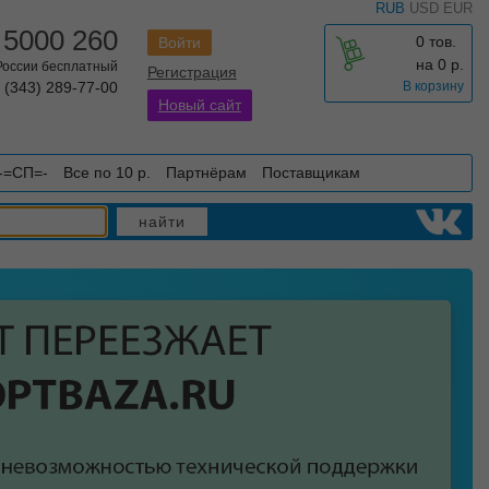
RUB
USD
EUR
 5000 260
0 тов.
Войти
на
0
р.
 России бесплатный
Регистрация
 (343) 289-77-00
В корзину
Новый сайт
-=СП=-
Все по 10 р.
Партнёрам
Поставщикам
найти