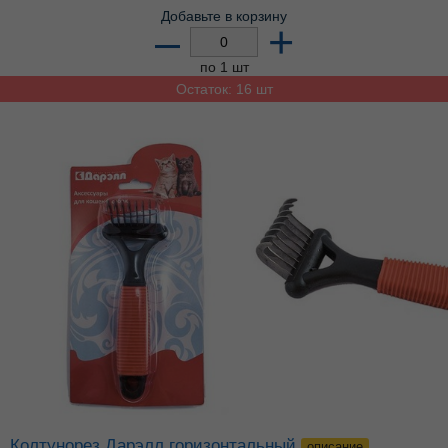
Добавьте в корзину
–
+
по 1 шт
Остаток: 16 шт
Колтунорез Дарэлл горизонтальный
описание