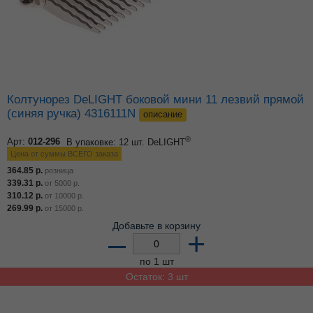
Колтунорез DeLIGHT боковой мини 11 лезвий прямой
(синяя ручка) 4316111N
описание
®
Арт:
012-296
В упаковке: 12 шт.
DeLIGHT
Цена от суммы ВСЕГО заказа
364.85
р.
розница
339.31
р.
от
5000
р.
310.12
р.
от
10000
р.
269.99
р.
от
15000
р.
Добавьте в корзину
–
+
по 1 шт
Остаток: 3 шт