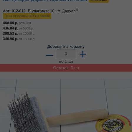
®
Арт:
012-612
В упаковке: 10 шт.
Дарэлл
Цена от суммы ВСЕГО заказа
468.86
р.
розница
436.04
р.
от
5000
р.
398.53
р.
от
10000
р.
346.96
р.
от
15000
р.
Добавьте в корзину
–
+
по 1 шт
Остаток: 3 шт