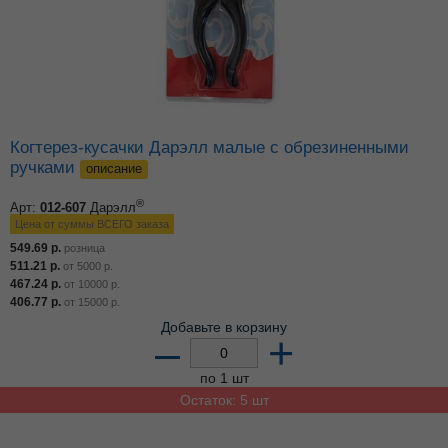
Когтерез-кусачки Дарэлл малые с обрезиненными
ручками
описание
®
Арт:
012-607
Дарэлл
Цена от суммы ВСЕГО заказа
549.69
р.
розница
511.21
р.
от
5000
р.
467.24
р.
от
10000
р.
406.77
р.
от
15000
р.
Добавьте в корзину
–
+
по 1 шт
Остаток: 5 шт