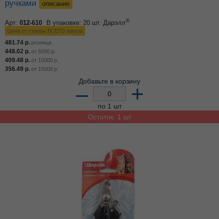
ручками
описание
®
Арт:
012-610
В упаковке: 20 шт.
Дарэлл
Цена от суммы ВСЕГО заказа
481.74
р.
розница
448.02
р.
от
5000
р.
409.48
р.
от
10000
р.
356.49
р.
от
15000
р.
Добавьте в корзину
–
+
по 1 шт
Остаток: 1 шт