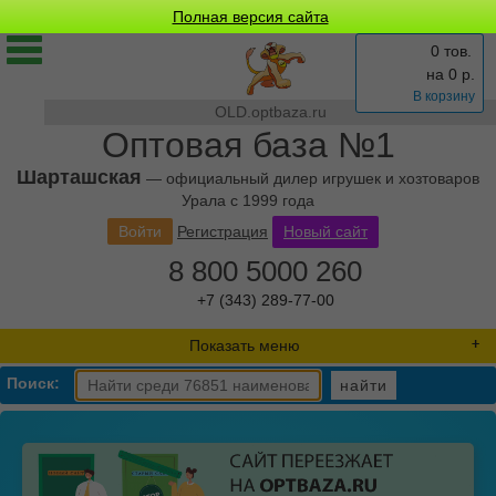
Полная версия сайта
0 тов.
на
0
р.
В корзину
OLD.optbaza.ru
Оптовая база №1
Шарташская
— официальный дилер игрушек и хозтоваров
Урала с 1999 года
Войти
Регистрация
Новый сайт
8 800 5000 260
+7 (343) 289-77-00
Показать меню
Поиск:
найти