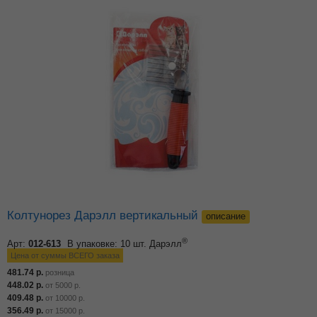
Колтунорез Дарэлл вертикальный
описание
®
Арт:
012-613
В упаковке: 10 шт.
Дарэлл
Цена от суммы ВСЕГО заказа
481.74
р.
розница
448.02
р.
от
5000
р.
409.48
р.
от
10000
р.
356.49
р.
от
15000
р.