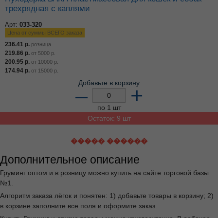
трехрядная с каплями
Арт:
033-320
Цена от суммы ВСЕГО заказа
236.41
р.
розница
219.86
р.
от
5000
р.
200.95
р.
от
10000
р.
174.94
р.
от
15000
р.
Добавьте в корзину
–
+
по 1 шт
Остаток: 9 шт
����� ������
Дополнительное описание
Груминг оптом и в розницу можно купить на сайте торговой базы
№1.
Алгоритм заказа лёгок и понятен: 1) добавьте товары в корзину; 2)
в корзине заполните все поля и оформите заказ.