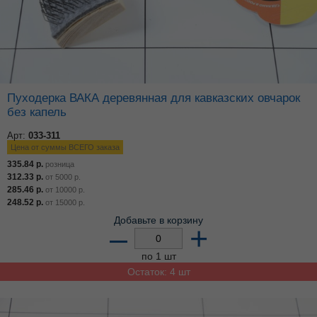
Пуходерка ВАКА деревянная для кавказских овчарок
без капель
Арт:
033-311
Цена от суммы ВСЕГО заказа
335.84
р.
розница
312.33
р.
от
5000
р.
285.46
р.
от
10000
р.
248.52
р.
от
15000
р.
Добавьте в корзину
–
+
по 1 шт
Остаток: 4 шт