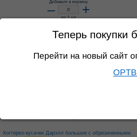
Добавьте в корзину
–
+
по 1 шт
Остаток: 6 шт
Теперь покупки 
Перейти на новый сайт 
OPTB
Когтерез-кусачки Дарэлл большие с обрезиненными