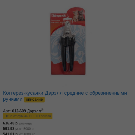
Когтерез-кусачки Дарэлл средние с обрезиненными
ручками
описание
®
Арт:
012-609
Дарэлл
Цена от суммы ВСЕГО заказа
636.48
р.
розница
591.93
р.
от
5000
р.
541.01
р.
от
10000
р.