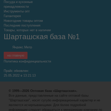
Посуда и кухонные
принадлежности
Инструменты опт
Галантерея
Новогодние товары оптом
Последние поступления
Товары, которых нет в наличии
Шарташская база №1
на главную
Политика конфиденциальности
Прайс обновлен:
25.05.2022 в 13:21:13
© 1999—2026 Оптовая база «Шарташская».
Все данные, представленные на сайте оптовой базы
"Шарташская", носят сугубо информационный характер и не
являются исчерпывающими. Для более подробной
информации следует обращаться к менеджерам компании по