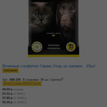
Влажные салфетки Гамма Уход за лапами , 15шт
описание
®
Арт:
009-194
В упаковке: 96 шт.
Gamma
Цена от суммы ВСЕГО заказа
68.09
р.
розница
63.32
р.
от
5000
р.
57.88
р.
от
10000
р.
50.39
р.
от
15000
р.