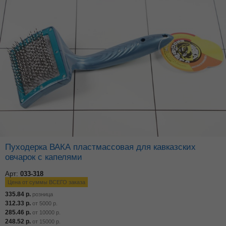
Пуходерка ВАКА пластмассовая для кавказских
овчарок с капелями
Арт:
033-318
Цена от суммы ВСЕГО заказа
335.84
р.
розница
312.33
р.
от
5000
р.
285.46
р.
от
10000
р.
248.52
р.
от
15000
р.