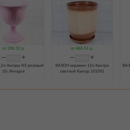
от
250.32
р.
от
665.51
р.
–
+
–
+
2л Ангара N3 розовый
ВАЗОН керамич 12л Кантри
ВАЗ
(5) /Ангарск
светлый Кунгур 101091