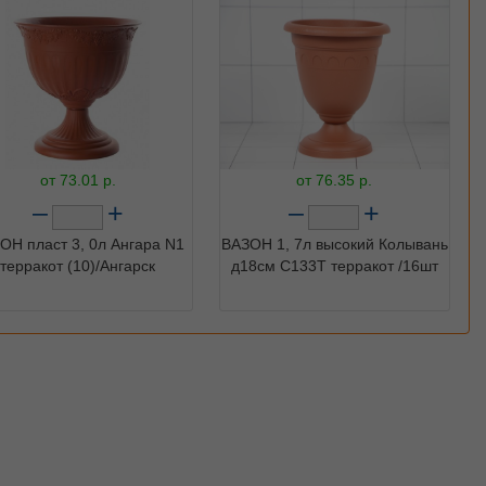
от
73.01
р.
от
76.35
р.
–
+
–
+
ОН пласт 3, 0л Ангара N1
ВАЗОН 1, 7л высокий Колывань
терракот (10)/Ангарск
д18см С133Т терракот /16шт