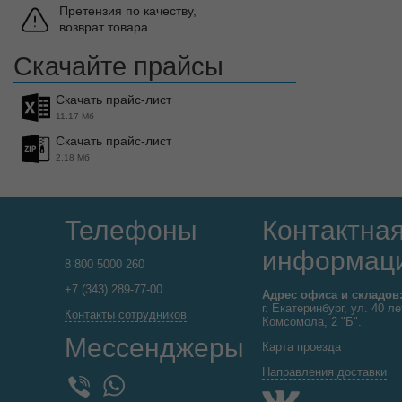
Претензия по качеству,
возврат товара
Скачайте прайсы
Скачать прайс-лист
11.17 Мб
Скачать прайс-лист
2.18 Мб
Телефоны
Контактна
информац
8 800 5000 260
+7 (343) 289-77-00
Адрес офиса и складов
г. Екатеринбург, ул. 40 ле
Контакты сотрудников
Комсомола, 2 "Б".
Мессенджеры
Карта проезда
Направления доставки
WhatsApp
Viber