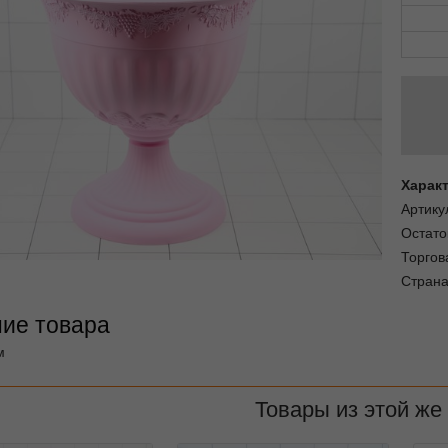
Харак
Артику
Остато
Торгов
Страна
ие товара
м
Товары из этой же