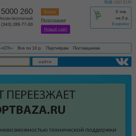
RUB
USD
EUR
 5000 260
0 тов.
Войти
на
0
р.
 России бесплатный
Регистрация
 (343) 289-77-00
В корзину
Новый сайт
-=СП=-
Все по 10 р.
Партнёрам
Поставщикам
найти