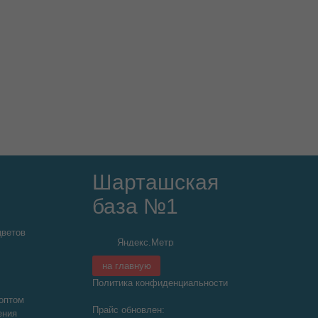
Шарташская
база №1
цветов
на главную
Политика конфиденциальности
оптом
Прайс обновлен:
ения