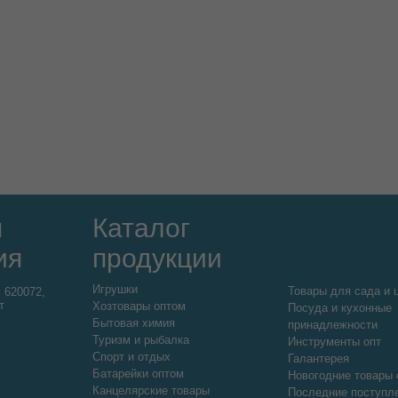
я
Каталог
ия
продукции
Игрушки
Товары для сада и 
:
620072,
т
Хозтовары оптом
Посуда и кухонные
Бытовая химия
принадлежности
Туризм и рыбалка
Инструменты опт
Спорт и отдых
Галантерея
Батарейки оптом
Новогодние товары 
Канцелярские товары
Последние поступл