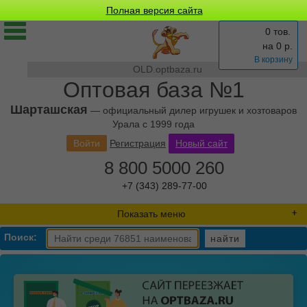
Полная версия сайта
0 тов.
на
0
р.
В корзину
OLD.optbaza.ru
Оптовая база №1
Шарташская
— официальный дилер игрушек и хозтоваров
Урала с 1999 года
Войти
Регистрация
Новый сайт
8 800 5000 260
+7 (343) 289-77-00
Показать меню
Поиск:
найти