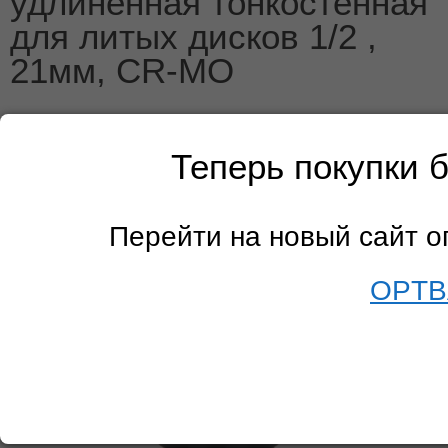
удлиненная тонкостенная
для литых дисков 1/2 ,
21мм, CR-MO
Теперь покупки 
Перейти на новый сайт 
OPTB