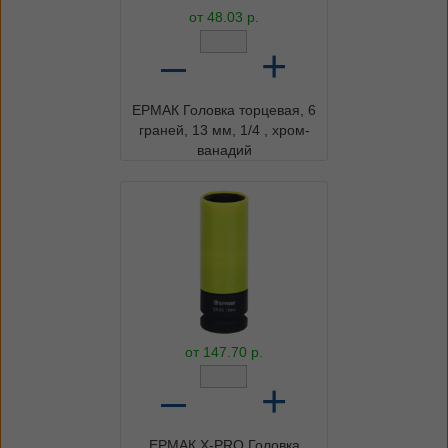
от
48.03
р.
–
+
ЕРМАК Головка торцевая, 6
граней, 13 мм, 1/4 , хром-
ванадий
от
147.70
р.
–
+
ЕРМАК X-PRO Головка