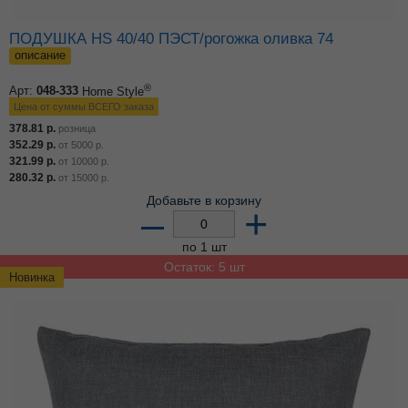
ПОДУШКА HS 40/40 ПЭСТ/рогожка оливка 74
описание
®
Арт:
048-333
Home Style
Цена от суммы ВСЕГО заказа
378.81
р.
розница
352.29
р.
от
5000
р.
321.99
р.
от
10000
р.
280.32
р.
от
15000
р.
Добавьте в корзину
–
+
по 1 шт
Остаток: 5 шт
Новинка