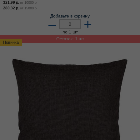
321.99
р.
от
10000
р.
280.32
р.
от
15000
р.
Добавьте в корзину
–
+
по 1 шт
Остаток: 1 шт
Новинка