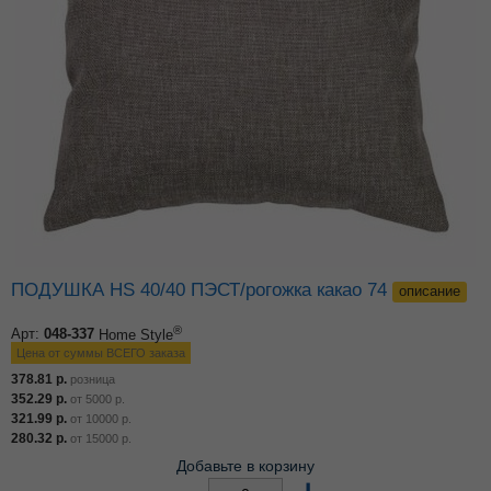
ПОДУШКА HS 40/40 ПЭСТ/рогожка какао 74
описание
®
Арт:
048-337
Home Style
Цена от суммы ВСЕГО заказа
378.81
р.
розница
352.29
р.
от
5000
р.
321.99
р.
от
10000
р.
280.32
р.
от
15000
р.
Добавьте в корзину