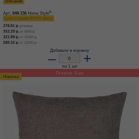
описание
®
Арт:
048-336
Home Style
Цена от суммы ВСЕГО заказа
378.81
р.
розница
352.29
р.
от
5000
р.
321.99
р.
от
10000
р.
280.32
р.
от
15000
р.
Добавьте в корзину
–
+
по 1 шт
Остаток: 5 шт
Новинка