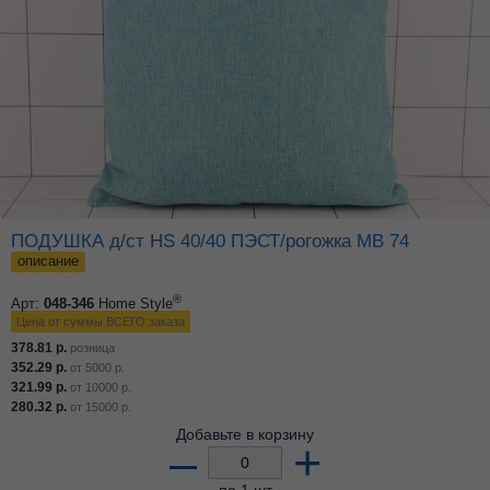
ПОДУШКА д/ст HS 40/40 ПЭСТ/рогожка МВ 74
описание
®
Арт:
048-346
Home Style
Цена от суммы ВСЕГО заказа
378.81
р.
розница
352.29
р.
от
5000
р.
321.99
р.
от
10000
р.
280.32
р.
от
15000
р.
Добавьте в корзину
–
+