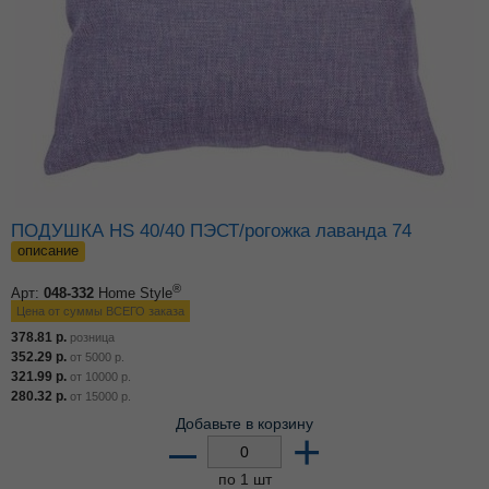
ПОДУШКА HS 40/40 ПЭСТ/рогожка лаванда 74
описание
®
Арт:
048-332
Home Style
Цена от суммы ВСЕГО заказа
378.81
р.
розница
352.29
р.
от
5000
р.
321.99
р.
от
10000
р.
280.32
р.
от
15000
р.
Добавьте в корзину
–
+
по 1 шт