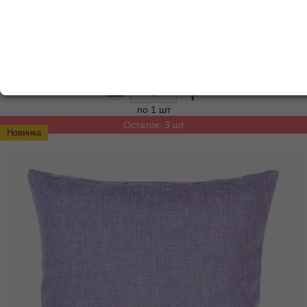
Цена от суммы ВСЕГО заказа
378.81
р.
розница
352.29
р.
от
5000
р.
321.99
р.
от
10000
р.
280.32
р.
от
15000
р.
Добавьте в корзину
–
+
по 1 шт
Остаток: 3 шт
Новинка