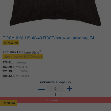
ПОДУШКА HS 40/40 ПЭСТ/рогожка шоколад 74
описание
®
Арт:
048-335
Home Style
Цена от суммы ВСЕГО заказа
378.81
р.
розница
352.29
р.
от
5000
р.
321.99
р.
от
10000
р.
280.32
р.
от
15000
р.
Добавьте в корзину
–
+
по 1 шт
Остаток: 5 шт
Новинка