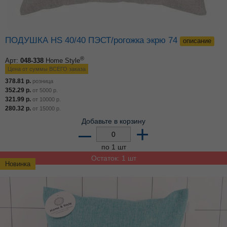
ПОДУШКА HS 40/40 ПЭСТ/рогожка экрю 74
описание
®
Арт:
048-338
Home Style
Цена от суммы ВСЕГО заказа
378.81
р.
розница
352.29
р.
от
5000
р.
321.99
р.
от
10000
р.
280.32
р.
от
15000
р.
Добавьте в корзину
–
+
по 1 шт
Остаток: 1 шт
Новинка