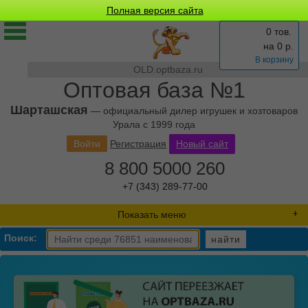
Полная версия сайта
0 тов.
на
0
р.
В корзину
OLD.optbaza.ru
Оптовая база №1
Шарташская
— официальный дилер игрушек и хозтоваров
Урала с 1999 года
Войти
Регистрация
Новый сайт
8 800 5000 260
+7 (343) 289-77-00
Показать меню
Поиск:
найти