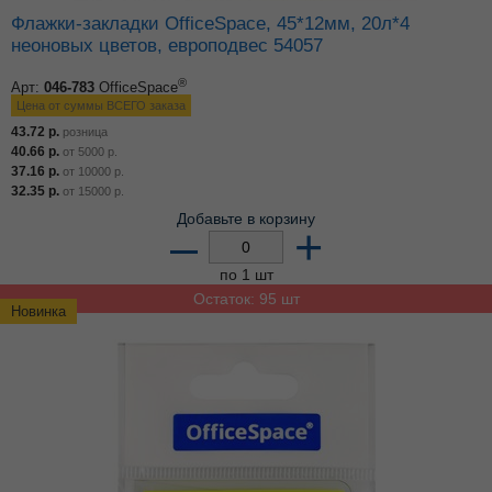
Флажки-закладки OfficeSpace, 45*12мм, 20л*4
неоновых цветов, европодвес 54057
®
Арт:
046-783
OfficeSpace
Цена от суммы ВСЕГО заказа
43.72
р.
розница
40.66
р.
от
5000
р.
37.16
р.
от
10000
р.
32.35
р.
от
15000
р.
Добавьте в корзину
–
+
по 1 шт
Остаток: 95 шт
Новинка