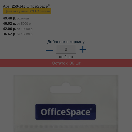
®
Арт:
259-343
OfficeSpace
Цена от суммы ВСЕГО заказа
49.48
р.
розница
46.02
р.
от
5000
р.
42.06
р.
от
10000
р.
36.62
р.
от
15000
р.
Добавьте в корзину
–
+
по 1 шт
Остаток: 96 шт