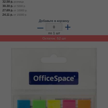
32.58
р.
розница
30.30
р.
от
5000
р.
27.69
р.
от
10000
р.
24.11
р.
от
15000
р.
Добавьте в корзину
–
+
по 1 шт
Остаток: 52 шт