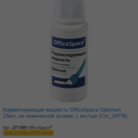
Корректирующая жидкость OfficeSpace Optimum
15мл, на химической основе, с кистью (Cvr_24776)
®
Арт:
277-059
OfficeSpace
Цена от суммы ВСЕГО заказа