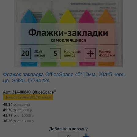
Флажок-закладка OfficeSpace 45*12мм, 20л*5 неон.
цв. SN20_17794 /24
®
Арт:
314-00849
OfficeSpace
Цена от суммы ВСЕГО заказа
49.14
р.
розница
45.70
р.
от
5000
р.
41.77
р.
от
10000
р.
36.36
р.
от
15000
р.
Добавьте в корзину
–
+