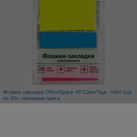
Флажок-закладка OfficeSpace 45*12мм*3цв, +45л*1цв
по 20л, неоновые цвета
®
Арт:
046-784
OfficeSpace
Цена от суммы ВСЕГО заказа
37.09
р.
розница
34.49
р.
от
5000
р.
31.53
р.
от
10000
р.