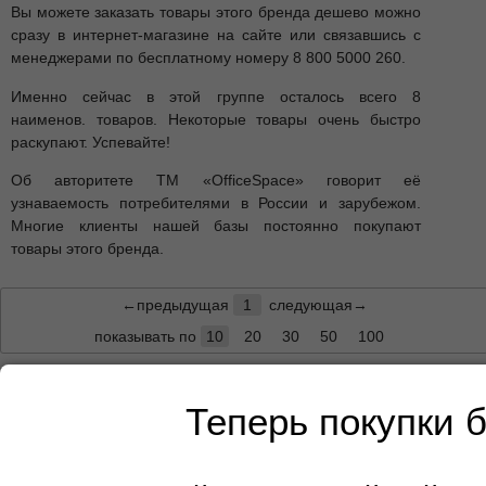
Вы можете заказать товары этого бренда дешево можно
сразу в интернет-магазине на сайте или связавшись с
менеджерами по бесплатному номеру 8 800 5000 260.
Именно сейчас в этой группе осталось всего 8
наименов. товаров. Некоторые товары очень быстро
раскупают. Успевайте!
Об авторитете ТМ «OfficeSpace» говорит её
узнаваемость потребителями в России и зарубежом.
Многие клиенты нашей базы постоянно покупают
товары этого бренда.
←предыдущая
1
следующая→
показывать по
10
20
30
50
100
Сортировать по:
наименованию
|
дате
↓
|
цене
Теперь покупки 
Один квадрат на фоне товара равен 10 сантиметрам.