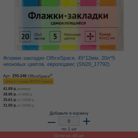
Флажки-закладки OfficeSpace, 45*12мм, 20л*5
неоновых цветов, европодвес (SN20_17792)
®
Арт:
255-248
OfficeSpace
Цена от суммы ВСЕГО заказа
41.89
р.
розница
38.96
р.
от
5000
р.
35.61
р.
от
10000
р.
31.00
р.
от
15000
р.
Добавьте в корзину
–
+
по 1 шт
Остаток: 64 шт