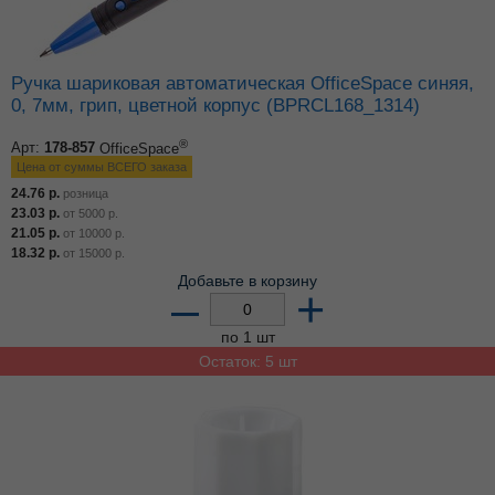
Ручка шариковая автоматическая OfficeSpace синяя,
0, 7мм, грип, цветной корпус (BPRCL168_1314)
®
Арт:
178-857
OfficeSpace
Цена от суммы ВСЕГО заказа
24.76
р.
розница
23.03
р.
от
5000
р.
21.05
р.
от
10000
р.
18.32
р.
от
15000
р.
Добавьте в корзину
–
+
по 1 шт
Остаток: 5 шт