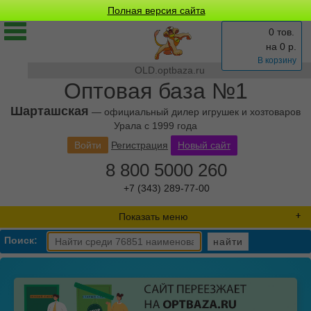
Полная версия сайта
0 тов.
на
0
р.
В корзину
OLD.optbaza.ru
Оптовая база №1
Шарташская
— официальный дилер игрушек и хозтоваров
Урала с 1999 года
Войти
Регистрация
Новый сайт
8 800 5000 260
+7 (343) 289-77-00
Показать меню
Поиск:
найти