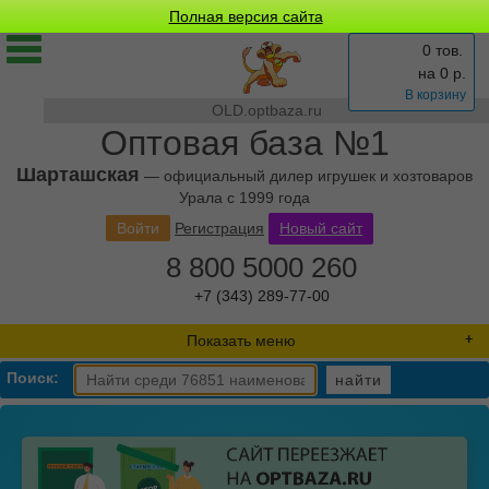
Полная версия сайта
0 тов.
на
0
р.
В корзину
OLD.optbaza.ru
Оптовая база №1
Шарташская
— официальный дилер игрушек и хозтоваров
Урала с 1999 года
Войти
Регистрация
Новый сайт
8 800 5000 260
+7 (343) 289-77-00
Показать меню
Поиск:
найти