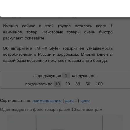
можете заказать товары этого бренда дешево можно
сразу в интернет-магазине на сайте или связавшись с
менеджерами по бесплатному номеру 8 800 5000 260.
Именно сейчас в этой группе осталось всего 1
наименов. товар. Некоторые товары очень быстро
раскупают. Успевайте!
Об авторитете ТМ «X Style» говорит её узнаваемость
потребителями в России и зарубежом. Многие клиенты
нашей базы постоянно покупают товары этого бренда.
←предыдущая
1
следующая→
показывать по
10
20
30
50
100
Сортировать по:
наименованию
|
дате
↓
|
цене
Один квадрат на фоне товара равен 10 сантиметрам.