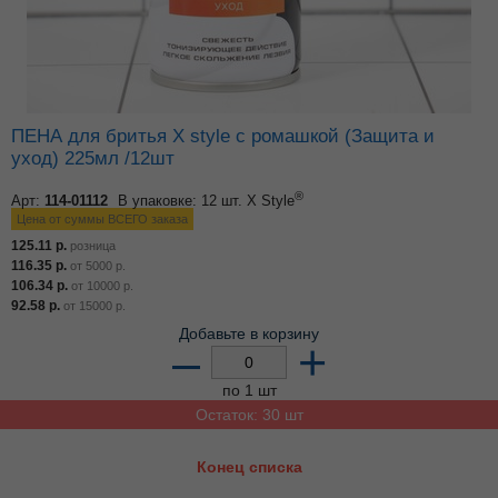
ПЕНА для бритья X style с ромашкой (Защита и
уход) 225мл /12шт
®
Арт:
114-01112
В упаковке: 12 шт.
X Style
Цена от суммы ВСЕГО заказа
125.11
р.
розница
116.35
р.
от
5000
р.
106.34
р.
от
10000
р.
92.58
р.
от
15000
р.
Добавьте в корзину
–
+
по 1 шт
Остаток: 30 шт
Конец списка