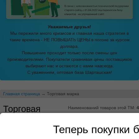
Уважаемые друзья!
Мы пережили много кризисов и главная наша стратегия в
такие времена - НЕ ПОВЫШАТЬ ЦЕНЫ в погоне за курсом
доллара.
Повышение проходит только после смены цен
производителями. Покупатели сравнивая цены поставщиков
выбирают нас и остаются с нами навсегда.
С уважением, оптовая база Шарташская!
Главная страница
→ Торговая марка
Торговая
Наименований товаров этой ТМ:
4
марка «Garmonia»
Теперь покупки 
Оптовая база «Шарташская» предлагает товары
торговой марки «Garmonia» оптом по низким ценам. Вы