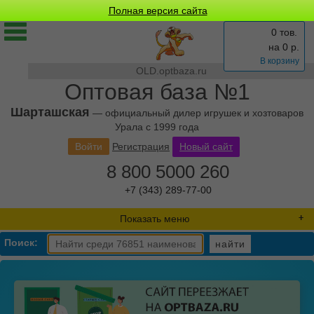
Полная версия сайта
0 тов.
на
0
р.
В корзину
OLD.optbaza.ru
Оптовая база №1
Шарташская
— официальный дилер игрушек и хозтоваров
Урала с 1999 года
Войти
Регистрация
Новый сайт
8 800 5000 260
+7 (343) 289-77-00
Показать меню
Поиск:
найти