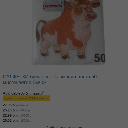
САЛФЕТКИ бумажные Гармония цвета 50
многоцветие Бычок
®
Арт:
020-786
Garmonia
Цена от суммы ВСЕГО заказа
27.05
р.
розница
25.16
р.
от
5000
р.
22.99
р.
от
10000
р.
20.02
р.
от
15000
р.
Добавьте в корзину