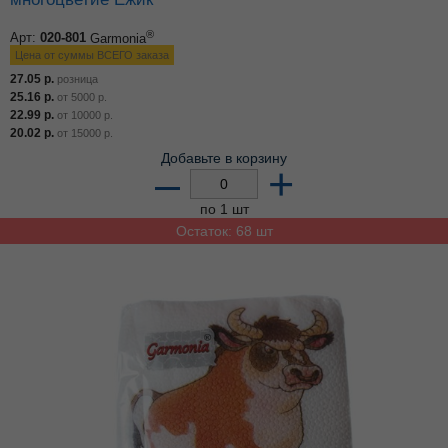
®
Арт:
020-801
Garmonia
Цена от суммы ВСЕГО заказа
27.05
р.
розница
25.16
р.
от
5000
р.
22.99
р.
от
10000
р.
20.02
р.
от
15000
р.
Добавьте в корзину
–
+
по 1 шт
Остаток: 68 шт