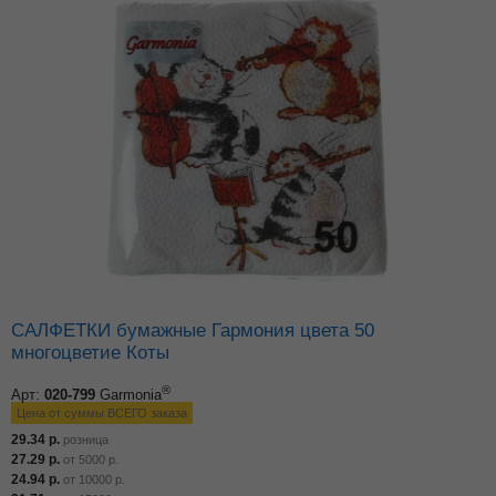
САЛФЕТКИ бумажные Гармония цвета 50
многоцветие Коты
®
Арт:
020-799
Garmonia
Цена от суммы ВСЕГО заказа
29.34
р.
розница
27.29
р.
от
5000
р.
24.94
р.
от
10000
р.