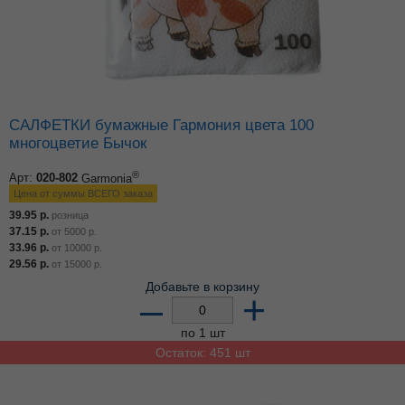
САЛФЕТКИ бумажные Гармония цвета 100
многоцветие Бычок
®
Арт:
020-802
Garmonia
Цена от суммы ВСЕГО заказа
39.95
р.
розница
37.15
р.
от
5000
р.
33.96
р.
от
10000
р.
29.56
р.
от
15000
р.
Добавьте в корзину
–
+
по 1 шт
Остаток: 451 шт