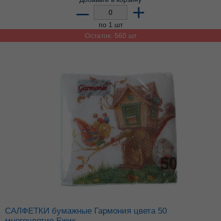
–
+
по 1 шт
Остаток: 560 шт
САЛФЕТКИ бумажные Гармония цвета 50
многоцветие Ежик