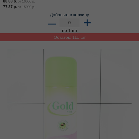
88.88
р.
от
10000
р.
77.37
р.
от
15000
р.
Добавьте в корзину
–
+
по 1 шт
Остаток: 111 шт