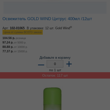
Освежитель GOLD WIND Цитрус 400мл /12шт
®
Арт:
102-01065
В упаковке: 12 шт.
Gold Wind
Цена от суммы ВСЕГО заказа
104.56
р.
розница
97.24
р.
от
5000
р.
88.88
р.
от
10000
р.
77.37
р.
от
15000
р.
Добавьте в корзину
–
+
по 1 шт
Остаток: 117 шт