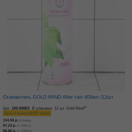
Освежитель GOLD WIND After rain 400мл /12шт
®
Арт:
102-00063
В упаковке: 12 шт.
Gold Wind
Цена от суммы ВСЕГО заказа
104.56
р.
розница
97.24
р.
от
5000
р.
88.88
р.
от
10000
р.