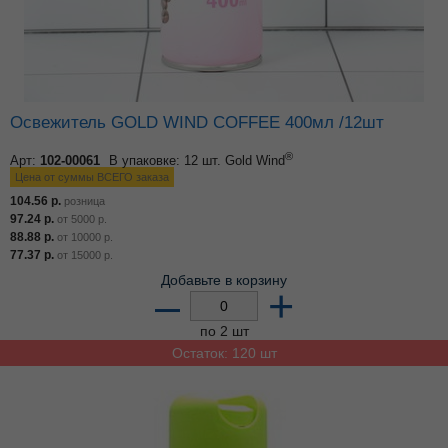
Освежитель GOLD WIND COFFEE 400мл /12шт
®
Арт:
102-00061
В упаковке: 12 шт.
Gold Wind
Цена от суммы ВСЕГО заказа
104.56
р.
розница
97.24
р.
от
5000
р.
88.88
р.
от
10000
р.
77.37
р.
от
15000
р.
Добавьте в корзину
–
+
по 2 шт
Остаток: 120 шт