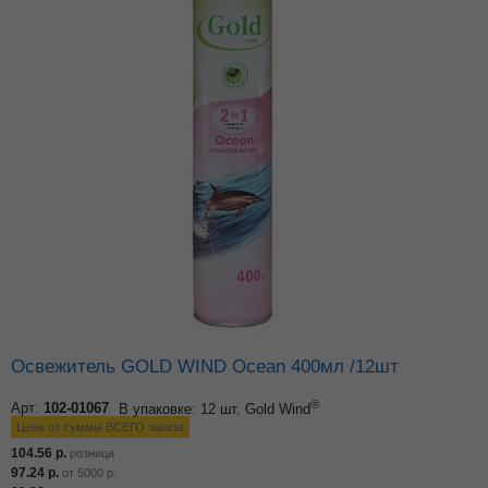
Освежитель GOLD WIND Ocean 400мл /12шт
®
Арт:
102-01067
В упаковке: 12 шт.
Gold Wind
Цена от суммы ВСЕГО заказа
104.56
р.
розница
97.24
р.
от
5000
р.