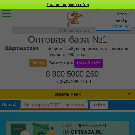
Полная версия сайта
0 тов.
на
0
р.
В корзину
OLD.optbaza.ru
Оптовая база №1
Шарташская
— официальный дилер игрушек и хозтоваров
Урала с 1999 года
Войти
Регистрация
Новый сайт
8 800 5000 260
+7 (343) 289-77-00
Показать меню
Поиск:
найти