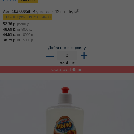
®
Арт:
103-00058
В упаковке: 12 шт.
Леди
Цена от суммы ВСЕГО заказа
52.36
р.
розница
48.69
р.
от
5000
р.
44.51
р.
от
10000
р.
38.75
р.
от
15000
р.
Добавьте в корзину
–
+
по 4 шт
Остаток: 145 шт