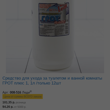
Средство для ухода за туалетом и ванной комнаты
ГРОТ плюс 1, 1л /только 12шт
®
Арт:
008-516
Леди
Цена от суммы ВСЕГО заказа
101.35
р.
розница
94.26
р.
от
5000
р.