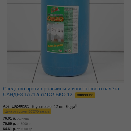
Средство против ржавчины и известкового налёта
САНДЕЗ 1л /12шт/ТОЛЬКО 12.
описание
®
Арт:
102-00505
В упаковке: 12 шт.
Леди
Цена от суммы ВСЕГО заказа
76.01
р.
розница
70.69
р.
от
5000
р.
64.61
р.
от
10000
р.