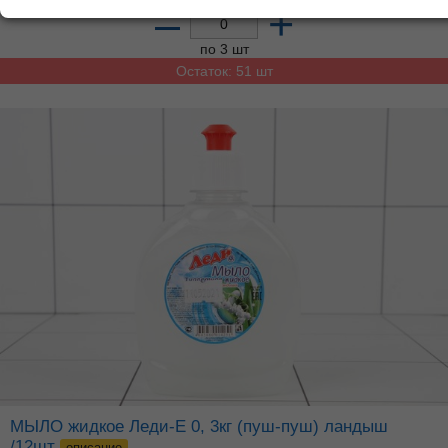
–
+
по 3 шт
Остаток: 51 шт
МЫЛО жидкое Леди-Е 0, 3кг (пуш-пуш) ландыш
/12шт
описание