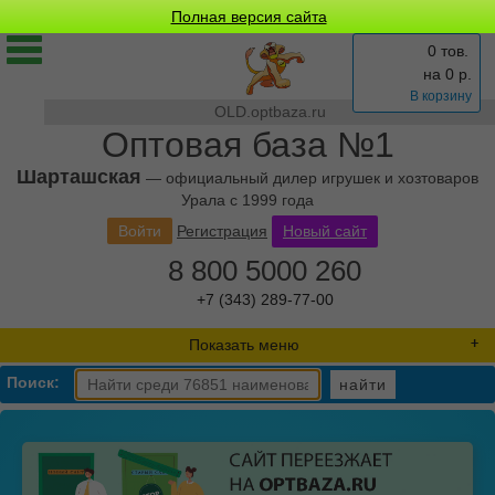
Полная версия сайта
0 тов.
на
0
р.
В корзину
OLD.optbaza.ru
Оптовая база №1
Шарташская
— официальный дилер игрушек и хозтоваров
Урала с 1999 года
Войти
Регистрация
Новый сайт
8 800 5000 260
+7 (343) 289-77-00
Показать меню
Поиск:
найти