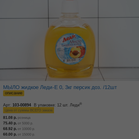
МЫЛО жидкое Леди-Е 0, 3кг персик доз. /12шт
описание
®
Арт:
103-00894
В упаковке: 12 шт.
Леди
Цена от суммы ВСЕГО заказа
81.08
р.
розница
75.40
р.
от
5000
р.
68.92
р.
от
10000
р.
60.00
р.
от
15000
р.