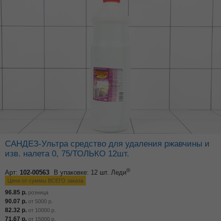
САНДЕЗ-Ультра средство для удаления ржавчины и
изв. налета 0, 75/ТОЛЬКО 12шт.
®
Арт:
102-00563
В упаковке: 12 шт.
Леди
Цена от суммы ВСЕГО заказа
96.85
р.
розница
90.07
р.
от
5000
р.
82.32
р.
от
10000
р.
71.67
р.
от
15000
р.