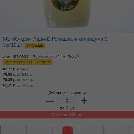
МЫЛО-крем Леди-Е Ромашка и календула 0,
3кг/12шт
описание
®
Арт:
103-00331
В упаковке: 12 шт.
Леди
Цена от суммы ВСЕГО заказа
82.77
р.
розница
76.98
р.
от
5000
р.
70.35
р.
от
10000
р.
61.25
р.
от
15000
р.
Добавьте в корзину
–
+
по 3 шт
Остаток: 169 шт