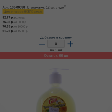
®
Арт:
103-00398
В упаковке: 12 шт.
Леди
Цена от суммы ВСЕГО заказа
82.77
р.
розница
76.98
р.
от
5000
р.
70.35
р.
от
10000
р.
61.25
р.
от
15000
р.
Добавьте в корзину
–
+
по 1 шт
Остаток: 66 шт