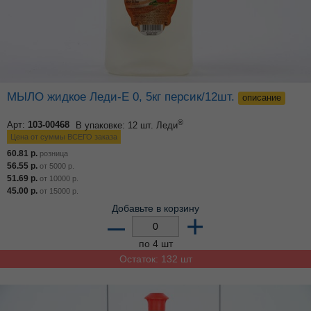
МЫЛО жидкое Леди-Е 0, 5кг персик/12шт.
описание
®
Арт:
103-00468
В упаковке: 12 шт.
Леди
Цена от суммы ВСЕГО заказа
60.81
р.
розница
56.55
р.
от
5000
р.
51.69
р.
от
10000
р.
45.00
р.
от
15000
р.
Добавьте в корзину
–
+
по 4 шт
Остаток: 132 шт