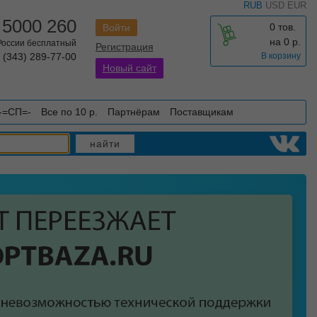
RUB
USD
EUR
 5000 260
0 тов.
Войти
на
0
р.
 России бесплатный
Регистрация
 (343) 289-77-00
В корзину
Новый сайт
-=СП=-
Все по 10 р.
Партнёрам
Поставщикам
найти