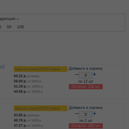
едующая→
0
50
100
 12
Добавьте в корзину
Цена от суммы ВСЕГО заказа
–
+
60.22
р.
розница
56.00
р.
по 12 шт
от
5000
р.
51.19
р.
Остаток: 132 шт
от
10000
р.
44.56
р.
от
15000
р.
Добавьте в корзину
Цена от суммы ВСЕГО заказа
–
+
43.85
р.
розница
40.78
р.
по 2 шт
от
5000
р.
37.27
р.
Остаток: 292 шт
от
10000
р.