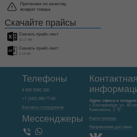
Претензия по качеству,
возврат товара
Скачайте прайсы
Скачать прайс-лист
11.17 Мб
Скачать прайс-лист
2.18 Мб
Телефоны
Контактна
информац
8 800 5000 260
+7 (343) 289-77-00
Адрес офиса и складов
г. Екатеринбург, ул. 40 ле
Контакты сотрудников
Комсомола, 2 "Б".
Мессенджеры
Карта проезда
Направления доставки
WhatsApp
Viber