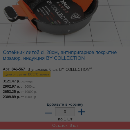
Сотейник литой d=28см, антипригарное покрытие
мрамор, индукция BY COLLECTION
®
Арт:
846-567
В упаковке: 6 шт.
BY COLLECTION
Цена от суммы ВСЕГО заказа
3121.47
р.
розница
2902.97
р.
от
5000
р.
2653.25
р.
от
10000
р.
2309.89
р.
от
15000
р.
Добавьте в корзину
–
+
по 1 шт
Остаток: 8 шт