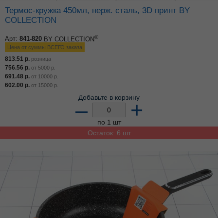
Термос-кружка 450мл, нерж. сталь, 3D принт BY
COLLECTION
®
Арт:
841-820
BY COLLECTION
Цена от суммы ВСЕГО заказа
813.51
р.
розница
756.56
р.
от
5000
р.
691.48
р.
от
10000
р.
602.00
р.
от
15000
р.
Добавьте в корзину
–
+
по 1 шт
Остаток: 6 шт