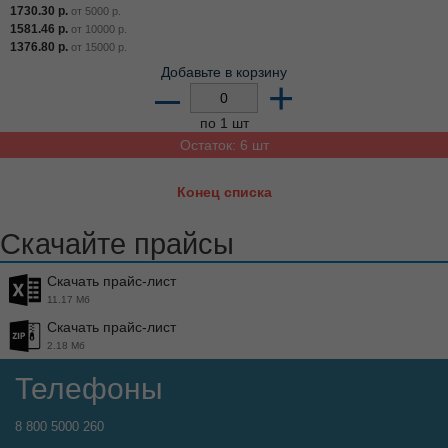
1730.30
р.
от
5000
р.
1581.46
р.
от
10000
р.
1376.80
р.
от
15000
р.
Добавьте в корзину
–
+
по 1 шт
Остаток: 6 шт
Конец списка
Скачайте прайсы
Скачать прайс-лист
11.17 Мб
Скачать прайс-лист
2.18 Мб
Телефоны
8 800 5000 260