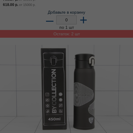
618.00
р.
от
15000
р.
Добавьте в корзину
–
+
по 1 шт
Остаток: 2 шт