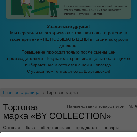
Уважаемые друзья!
Мы пережили много кризисов и главная наша стратегия в
такие времена - НЕ ПОВЫШАТЬ ЦЕНЫ в погоне за курсом
доллара.
Повышение проходит только после смены цен
производителями. Покупатели сравнивая цены поставщиков
выбирают нас и остаются с нами навсегда.
С уважением, оптовая база Шарташская!
Главная страница
→ Торговая марка
Торговая
Наименований товаров этой ТМ:
4
марка «BY COLLECTION»
Оптовая база «Шарташская» предлагает товары
торговой марки «BY COLLECTION» оптом по низким