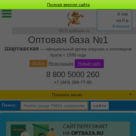
Полная версия сайта
0 тов.
на
0
р.
В корзину
OLD.optbaza.ru
Оптовая база №1
Шарташская
— официальный дилер игрушек и хозтоваров
Урала с 1999 года
Войти
Регистрация
Новый сайт
8 800 5000 260
+7 (343) 289-77-00
Показать меню
Поиск:
найти