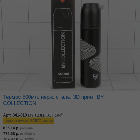
Термос 500мл, нерж. сталь, 3D принт BY
COLLECTION
®
Арт:
841-819
BY COLLECTION
Цена от суммы ВСЕГО заказа
835.14
р.
розница
776.68
р.
от
5000
р.
709.87
р.
от
10000
р.