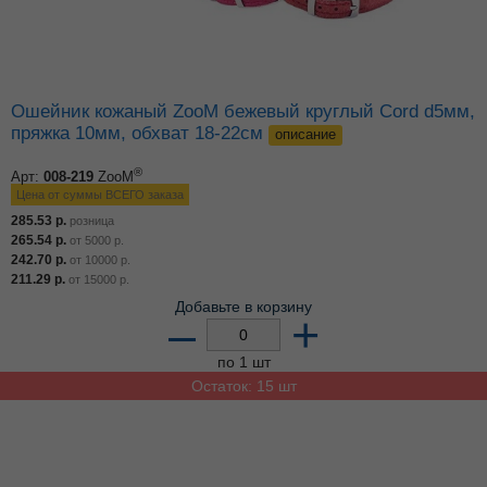
Ошейник кожаный ZooM бежевый круглый Cord d5мм,
пряжка 10мм, обхват 18-22см
описание
®
Арт:
008-219
ZooM
Цена от суммы ВСЕГО заказа
285.53
р.
розница
265.54
р.
от
5000
р.
242.70
р.
от
10000
р.
211.29
р.
от
15000
р.
Добавьте в корзину
–
+
по 1 шт
Остаток: 15 шт