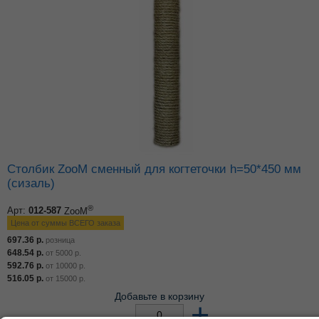
Столбик ZooM сменный для когтеточки h=50*450 мм
(сизаль)
®
Арт:
012-587
ZooM
Цена от суммы ВСЕГО заказа
697.36
р.
розница
648.54
р.
от
5000
р.
592.76
р.
от
10000
р.
516.05
р.
от
15000
р.
Добавьте в корзину
–
+