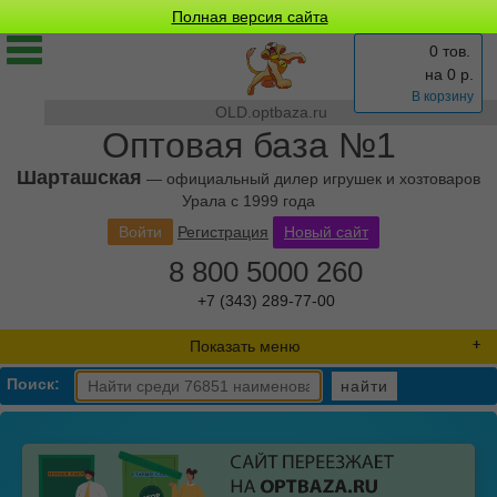
Полная версия сайта
0 тов.
на
0
р.
В корзину
OLD.optbaza.ru
Оптовая база №1
Шарташская
— официальный дилер игрушек и хозтоваров
Урала с 1999 года
Войти
Регистрация
Новый сайт
8 800 5000 260
+7 (343) 289-77-00
Показать меню
Поиск:
найти