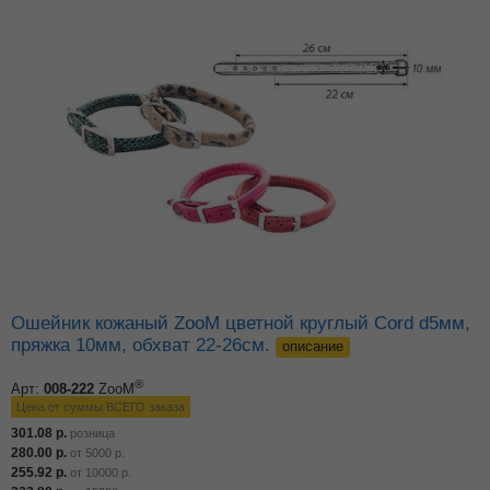
Ошейник кожаный ZooM цветной круглый Cord d5мм,
пряжка 10мм, обхват 22-26см.
описание
®
Арт:
008-222
ZooM
Цена от суммы ВСЕГО заказа
301.08
р.
розница
280.00
р.
от
5000
р.
255.92
р.
от
10000
р.