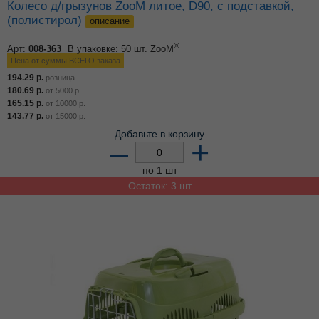
Колесо д/грызунов ZooM литое, D90, с подставкой,
(полистирол)
описание
®
Арт:
008-363
В упаковке: 50 шт.
ZooM
Цена от суммы ВСЕГО заказа
194.29
р.
розница
180.69
р.
от
5000
р.
165.15
р.
от
10000
р.
143.77
р.
от
15000
р.
Добавьте в корзину
–
+
по 1 шт
Остаток: 3 шт