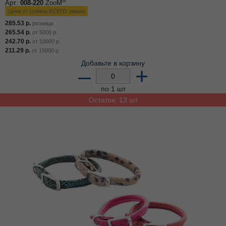
®
Арт:
008-220
ZooM
Цена от суммы ВСЕГО заказа
285.53
р.
розница
265.54
р.
от
5000
р.
242.70
р.
от
10000
р.
211.29
р.
от
15000
р.
Добавьте в корзину
–
+
по 1 шт
Остаток: 13 шт