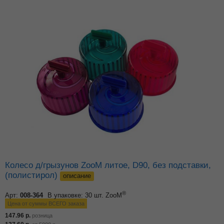
Колесо д/грызунов ZooM литое, D90, без подставки,
(полистирол)
описание
®
Арт:
008-364
В упаковке: 30 шт.
ZooM
Цена от суммы ВСЕГО заказа
147.96
р.
розница