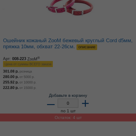
Ошейник кожаный ZooM бежевый круглый Cord d5мм,
пряжка 10мм, обхват 22-26см.
описание
®
Арт:
008-223
ZooM
Цена от суммы ВСЕГО заказа
301.08
р.
розница
280.00
р.
от
5000
р.
255.92
р.
от
10000
р.
222.80
р.
от
15000
р.
Добавьте в корзину
–
+
по 1 шт
Остаток: 4 шт