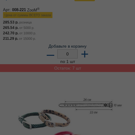
®
Арт:
008-221
ZooM
Цена от суммы ВСЕГО заказа
285.53
р.
розница
265.54
р.
от
5000
р.
242.70
р.
от
10000
р.
211.29
р.
от
15000
р.
Добавьте в корзину
–
+
по 1 шт
Остаток: 7 шт