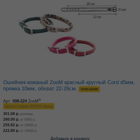
Ошейник кожаный ZooM красный круглый Cord d5мм,
пряжка 10мм, обхват 22-26см.
описание
®
Арт:
008-224
ZooM
Цена от суммы ВСЕГО заказа
301.08
р.
розница
280.00
р.
от
5000
р.
255.92
р.
от
10000
р.
222.80
р.
от
15000
р.
Добавьте в корзину