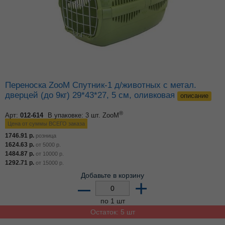
Переноска ZooM Спутник-1 д/животных с метал.
дверцей (до 9кг) 29*43*27, 5 см, оливковая
описание
®
Арт:
012-614
В упаковке: 3 шт.
ZooM
Цена от суммы ВСЕГО заказа
1746.91
р.
розница
1624.63
р.
от
5000
р.
1484.87
р.
от
10000
р.
1292.71
р.
от
15000
р.
Добавьте в корзину
–
+
по 1 шт
Остаток: 5 шт