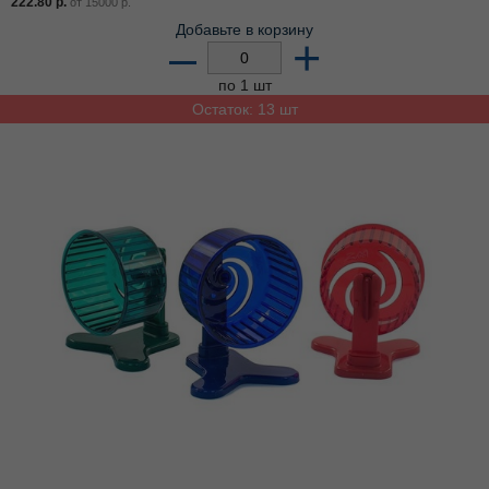
222.80
р.
от
15000
р.
Добавьте в корзину
–
+
по 1 шт
Остаток: 13 шт