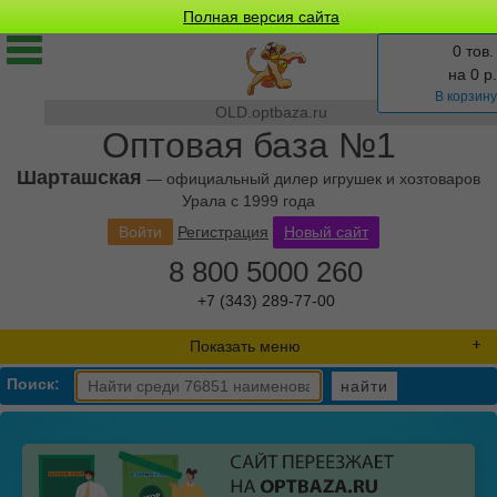
Полная версия сайта
0 тов.
на
0
р.
В корзину
OLD.optbaza.ru
Оптовая база №1
Шарташская
— официальный дилер игрушек и хозтоваров
Урала с 1999 года
Войти
Регистрация
Новый сайт
8 800 5000 260
+7 (343) 289-77-00
Показать меню
Поиск:
найти