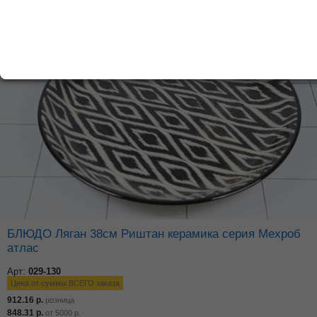
БЛЮДО Ляган 38см Риштан керамика серия Мехроб
атлас
Арт:
029-130
Цена от суммы ВСЕГО заказа
912.16
р.
розница
848.31
р.
от
5000
р.