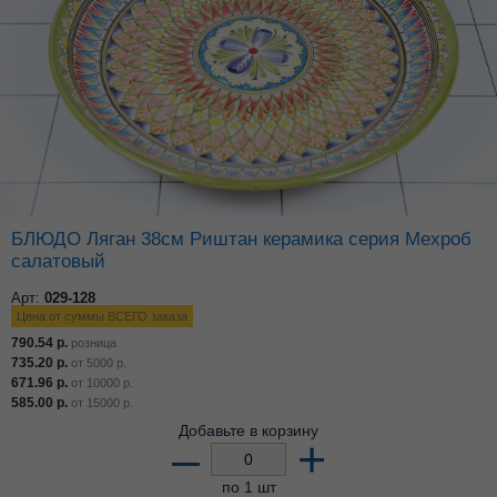
БЛЮДО Ляган 38см Риштан керамика серия Мехроб
салатовый
Арт:
029-128
Цена от суммы ВСЕГО заказа
790.54
р.
розница
735.20
р.
от
5000
р.
671.96
р.
от
10000
р.
585.00
р.
от
15000
р.
Добавьте в корзину
–
+
по 1 шт