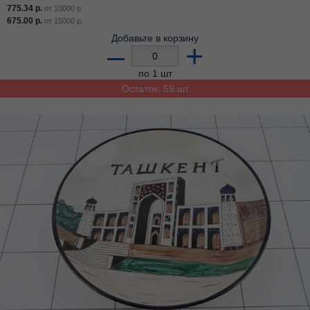
775.34
р.
от
10000
р.
675.00
р.
от
15000
р.
Добавьте в корзину
–
+
по 1 шт
Остаток: 59 шт