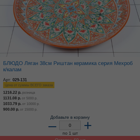
БЛЮДО Ляган 38см Риштан керамика серия Мехроб
к/калам
Арт:
029-131
Цена от суммы ВСЕГО заказа
1216.22
р.
розница
1131.08
р.
от
5000
р.
1033.79
р.
от
10000
р.
900.00
р.
от
15000
р.
Добавьте в корзину
–
+
по 1 шт