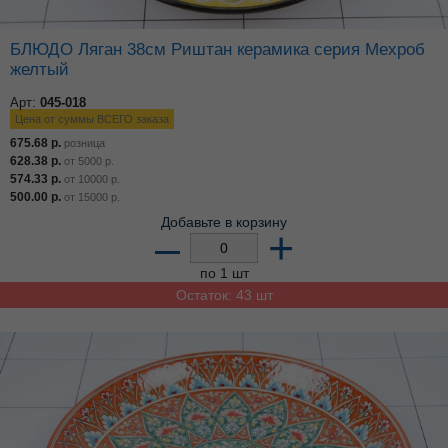
БЛЮДО Ляган 38см Риштан керамика серия Мехроб
желтый
Арт:
045-018
Цена от суммы ВСЕГО заказа
675.68
р.
розница
628.38
р.
от
5000
р.
574.33
р.
от
10000
р.
500.00
р.
от
15000
р.
Добавьте в корзину
–
+
по 1 шт
Остаток: 43 шт