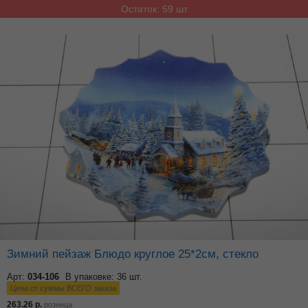
Остаток: 59 шт
Зимний пейзаж Блюдо круглое 25*2см, стекло
Арт:
034-106
В упаковке: 36 шт.
Цена от суммы ВСЕГО заказа
263.26
р.
розница