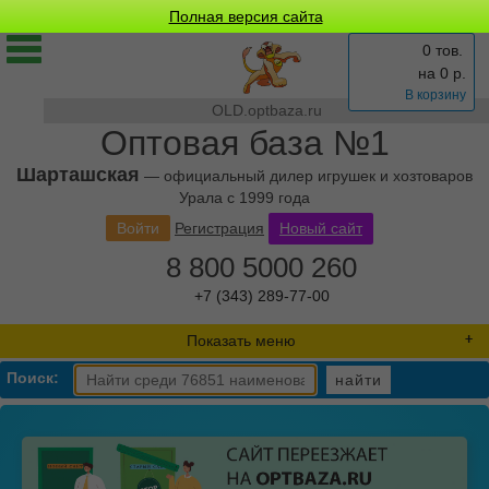
Полная версия сайта
0 тов.
на
0
р.
В корзину
OLD.optbaza.ru
Оптовая база №1
Шарташская
— официальный дилер игрушек и хозтоваров
Урала с 1999 года
Войти
Регистрация
Новый сайт
8 800 5000 260
+7 (343) 289-77-00
Показать меню
Поиск:
найти