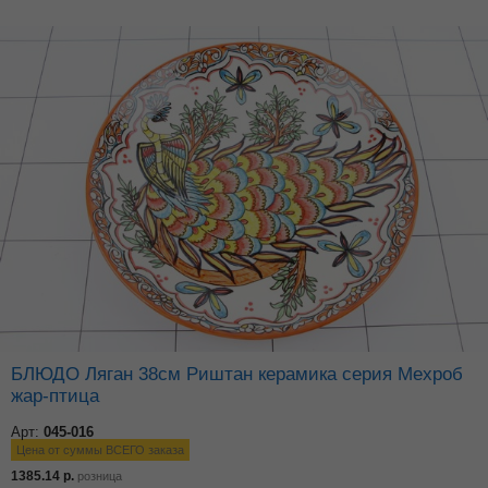
БЛЮДО Ляган 38см Риштан керамика серия Мехроб
жар-птица
Арт:
045-016
Цена от суммы ВСЕГО заказа
1385.14
р.
розница