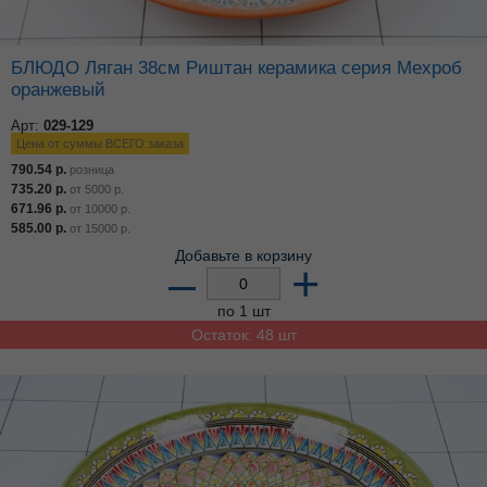
БЛЮДО Ляган 38см Риштан керамика серия Мехроб
оранжевый
Арт:
029-129
Цена от суммы ВСЕГО заказа
790.54
р.
розница
735.20
р.
от
5000
р.
671.96
р.
от
10000
р.
585.00
р.
от
15000
р.
Добавьте в корзину
–
+
по 1 шт
Остаток: 48 шт