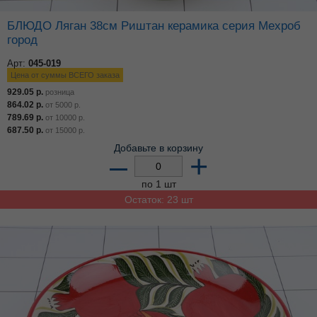
БЛЮДО Ляган 38см Риштан керамика серия Мехроб
город
Арт:
045-019
Цена от суммы ВСЕГО заказа
929.05
р.
розница
864.02
р.
от
5000
р.
789.69
р.
от
10000
р.
687.50
р.
от
15000
р.
Добавьте в корзину
–
+
по 1 шт
Остаток: 23 шт