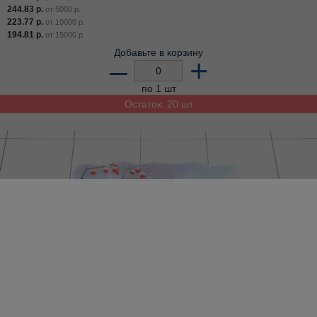
244.83
р.
от
5000
р.
223.77
р.
от
10000
р.
194.81
р.
от
15000
р.
Добавьте в корзину
–
+
по 1 шт
Остаток: 20 шт