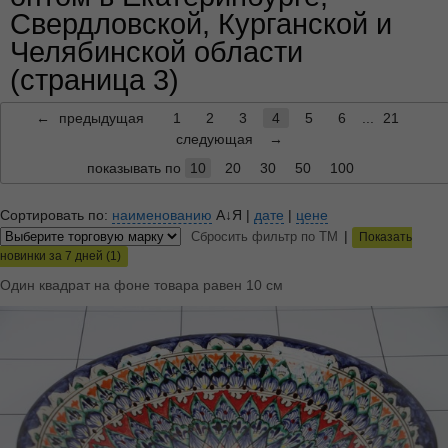
Свердловской, Курганской и
Челябинской области
(страница 3)
←
предыдущая
1
2
3
4
5
6
...
21
следующая
→
показывать по
10
20
30
50
100
Сортировать по:
наименованию
А↓Я
|
дате
|
цене
|
Сбросить фильтр по ТМ
Показать
новинки за 7 дней (1)
Один квадрат на фоне товара равен 10 см