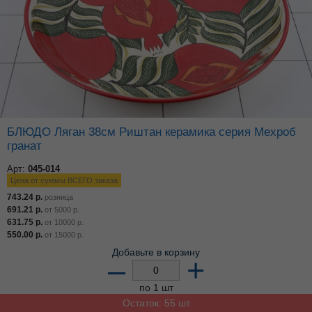
БЛЮДО Ляган 38см Риштан керамика серия Мехроб
гранат
Арт:
045-014
Цена от суммы ВСЕГО заказа
743.24
р.
розница
691.21
р.
от
5000
р.
631.75
р.
от
10000
р.
550.00
р.
от
15000
р.
Добавьте в корзину
–
+
по 1 шт
Остаток: 55 шт