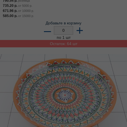
790.54
р.
розница
735.20
р.
от
5000
р.
671.96
р.
от
10000
р.
585.00
р.
от
15000
р.
Добавьте в корзину
–
+
по 1 шт
Остаток: 64 шт