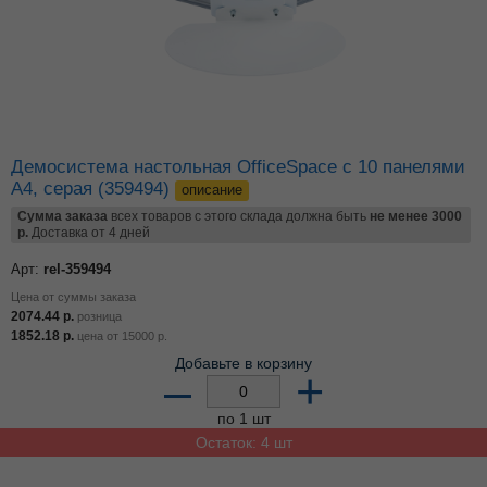
Демосистема настольная OfficeSpace с 10 панелями
А4, серая (359494)
описание
Сумма заказа
всех товаров с этого склада должна быть
не менее 3000
р.
Доставка от 4 дней
Арт:
rel-359494
Цена от суммы заказа
2074.44
р.
розница
1852.18
р.
цена от
15000
р.
Добавьте в корзину
–
+
по 1 шт
Остаток: 4 шт