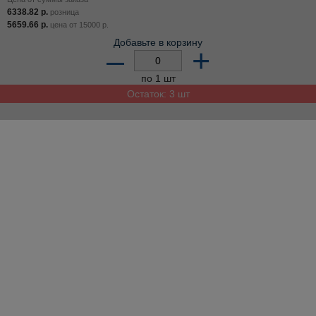
6338.82
р.
розница
5659.66
р.
цена от
15000
р.
Добавьте в корзину
–
+
по 1 шт
Остаток: 3 шт
����� ������
Дополнительное описание
Демосистемы настольные оптом и в розницу можно купить на
сайте торговой базы №1.
Алгоритм заказа лёгок и понятен: 1) добавьте товары в корзину; 2)
в корзине заполните все поля и оформите заказ.
Купить Демосистемы настольные и другие товары можно
круглосуточно. В рабочее время менеджеры оптовой базы
«Шарташская» вам перезвонят для согласования всех деталей
заказа.
Отличных вам покупок!