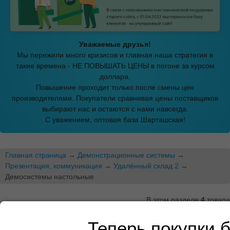
Уважаемые друзья!
Мы пережили много кризисов и главная наша стратегия в
такие времена - НЕ ПОВЫШАТЬ ЦЕНЫ в погоне за курсом
доллара.
Повышение проходит только после смены цен
производителями. Покупатели сравнивая цены поставщиков
выбирают нас и остаются с нами навсегда.
С уважением, оптовая база Шарташская!
Главная страница
→
Демонстрационные системы
→
Презентация, коммуникация
→
Удалённый склад 2
→
Демосистемы настольные
В этом разделе
4
товара
Демосистемы настольные
Теперь покупки 