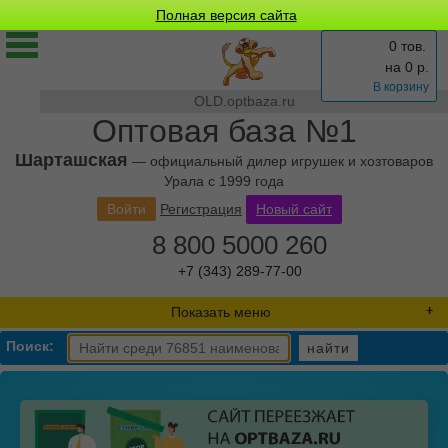
Полная версия сайта
0 тов.
на
0
р.
В корзину
OLD.optbaza.ru
Оптовая база №1
Шарташская
— официальный дилер игрушек и хозтоваров
Урала с 1999 года
Войти
Регистрация
Новый сайт
8 800 5000 260
+7 (343) 289-77-00
Показать меню
Поиск:
найти