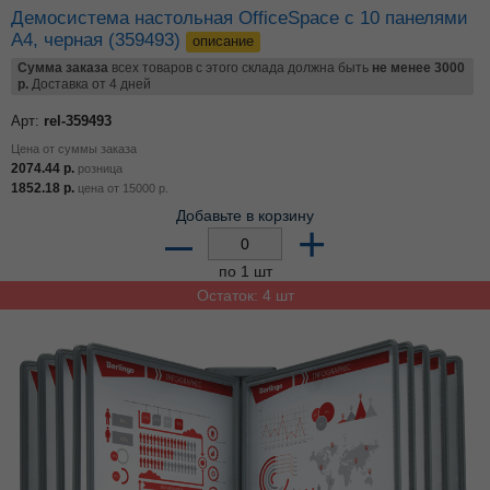
Демосистема настольная OfficeSpace с 10 панелями
А4, черная (359493)
описание
Сумма заказа
всех товаров с этого склада должна быть
не менее 3000
р.
Доставка от 4 дней
Арт:
rel-359493
Цена от суммы заказа
2074.44
р.
розница
1852.18
р.
цена от
15000
р.
Добавьте в корзину
–
+
по 1 шт
Остаток: 4 шт