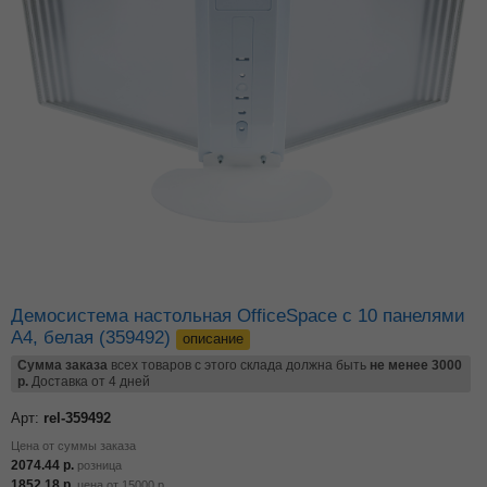
Демосистема настольная OfficeSpace с 10 панелями
А4, белая (359492)
описание
Сумма заказа
всех товаров с этого склада должна быть
не менее 3000
р.
Доставка от 4 дней
Арт:
rel-359492
Цена от суммы заказа
2074.44
р.
розница
1852.18
р.
цена от
15000
р.