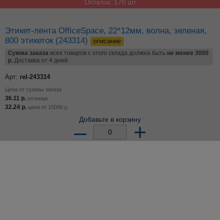
Цена от суммы заказа
33.12
р.
розница
29.58
р.
цена от
15000
р.
Добавьте в корзину
–
+
по 20 шт
Остаток: 600 шт
Этикет-лента OfficeSpace, 22*12мм, волна, желтая,
800 этикеток (243306)
описание
Сумма заказа
всех товаров с этого склада должна быть
не менее 3000
р.
Доставка от 4 дней
Арт:
rel-243306
Цена от суммы заказа
36.11
р.
розница
32.24
р.
цена от
15000
р.
Добавьте в корзину
–
+
по 20 шт