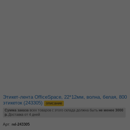
Этикет-лента OfficeSpace, 21*12мм, оранжевая, 500
этикеток (Stl_4213)
описание
Сумма заказа
всех товаров с этого склада должна быть
не менее 3000
р.
Доставка от 4 дней
Арт:
rel-205706
Цена от суммы заказа
26.43
р.
розница
23.60
р.
цена от
15000
р.
Добавьте в корзину
–
+
по 20 шт
Остаток: 1490 шт