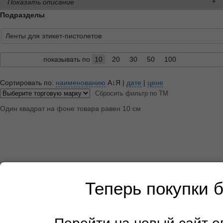
Показать описание
Подразделы
Ленты для этикет-пистолетов
показывать по
10
20
30
50
100
Сортировать по:
наименованию
А↓Я
|
дате
|
цене
Сбросить фильтр по ТМ
Один квадрат на фоне товара равен 10 см
Теперь покупки 