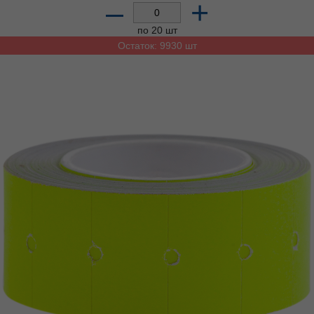
–
+
по 20 шт
Остаток: 9930 шт