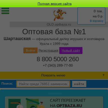
Полная версия сайта
0 тов.
на
0
р.
В корзину
OLD.optbaza.ru
Оптовая база №1
Шарташская
— официальный дилер игрушек и хозтоваров
Урала с 1999 года
Войти
Регистрация
Новый сайт
8 800 5000 260
+7 (343) 289-77-00
Показать меню
Поиск:
найти