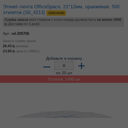
Этикет-лента OfficeSpace, 21*12мм, малиновая, 500
этикеток (Stl_4210)
описание
Сумма заказа
всех товаров с этого склада должна быть
не менее 3000
р.
Доставка от 4 дней
Арт:
rel-205705
Цена от суммы заказа
25.21
р.
розница
22.51
р.
цена от
15000
р.
Добавьте в корзину
–
+
по 30 шт
Остаток: 1150 шт