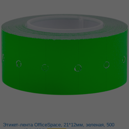
Этикет-лента OfficeSpace, 21*12мм, зеленая, 500