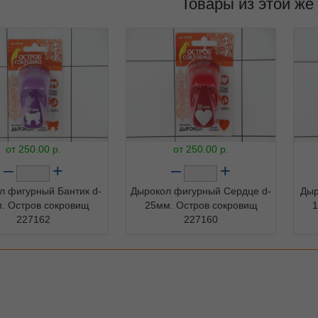
Товары из этой же
от
250.00
р.
от
250.00
р.
–
+
–
+
л фигурный Бантик d-
Дырокол фигурный Сердце d-
Дыр
. Остров сокровищ
25мм. Остров сокровищ
1
227162
227160