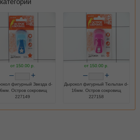
 категории
от
150.00
р.
от
150.00
р.
–
+
–
+
окол фигурный Звезда d-
Дырокол фигурный Тюльпан d-
6мм. Остров сокровищ
16мм. Остров сокровищ
227149
227158