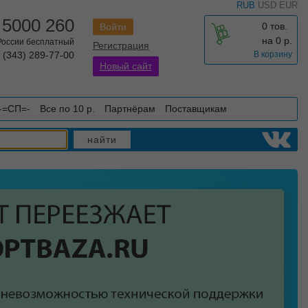
RUB
USD
EUR
 5000 260
0 тов.
Войти
на
0
р.
 России бесплатный
Регистрация
 (343) 289-77-00
В корзину
Новый сайт
-=СП=-
Все по 10 р.
Партнёрам
Поставщикам
найти