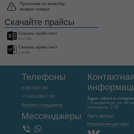
Претензия по качеству,
возврат товара
Скачайте прайсы
Скачать прайс-лист
11.17 Мб
Скачать прайс-лист
2.18 Мб
Телефоны
Контактна
информац
8 800 5000 260
+7 (343) 289-77-00
Адрес офиса и складов
г. Екатеринбург, ул. 40 ле
Контакты сотрудников
Комсомола, 2 "Б".
Мессенджеры
Карта проезда
Направления доставки
WhatsApp
Viber