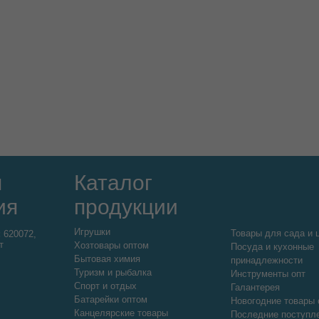
я
Каталог
ия
продукции
Игрушки
Товары для сада и 
:
620072,
т
Хозтовары оптом
Посуда и кухонные
Бытовая химия
принадлежности
Туризм и рыбалка
Инструменты опт
Спорт и отдых
Галантерея
Батарейки оптом
Новогодние товары 
Канцелярские товары
Последние поступл