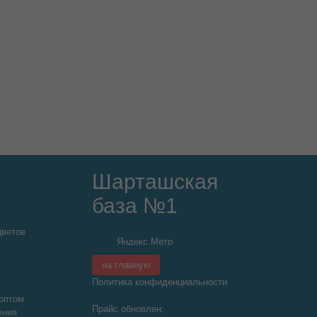
Шарташская
база №1
цветов
на главную
Политика конфиденциальности
оптом
Прайс обновлен:
ения