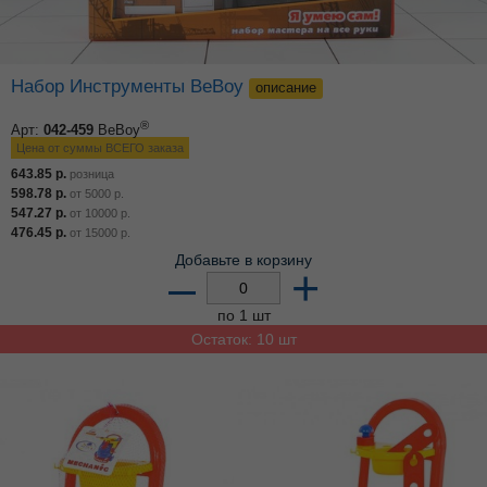
Набор Инструменты BeBoy
описание
®
Арт:
042-459
BeBoy
Цена от суммы ВСЕГО заказа
643.85
р.
розница
598.78
р.
от
5000
р.
547.27
р.
от
10000
р.
476.45
р.
от
15000
р.
Добавьте в корзину
–
+
по 1 шт
Остаток: 10 шт