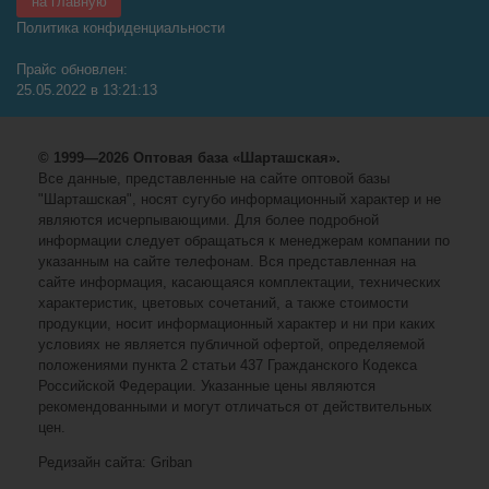
–
+
по 1 шт
Остаток: 36 шт
Набор солдатиков военные с оружием. блист.
19*38*4, 5см
®
Арт:
042-186
Играем вместе
Цена от суммы ВСЕГО заказа
327.32
р.
розница
304.41
р.
от
5000
р.
278.22
р.
от
10000
р.
242.22
р.
от
15000
р.
Добавьте в корзину
–
+
по 1 шт
Остаток: 12 шт
Набор солдатиков и военной техники, в пакете