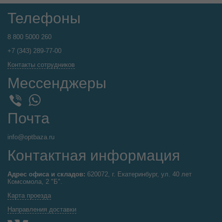
Добавьте в корзину
–
+
по 1 шт
Остаток: 8 шт
Набор раций ФИКСИКИ блист. , 29*20*3см
®
Арт:
037-728
Играем вместе
Цена от суммы ВСЕГО заказа
687.31
р.
розница
639.20
р.
от
5000
р.
584.21
р.
от
10000
р.
508.61
р.
от
15000
р.
Добавьте в корзину
–
+
по 1 шт
Остаток: 6 шт
Набор СОЛДАТИК с оружием блистер, 19*13*2см