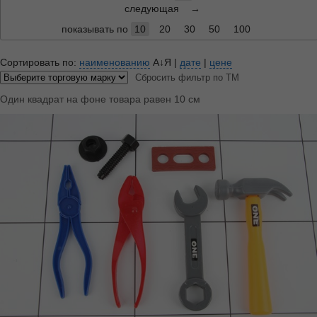
следующая
→
показывать по
10
20
30
50
100
Сортировать по:
наименованию
А↓Я
|
дате
|
цене
Сбросить фильтр по ТМ
Один квадрат на фоне товара равен 10 см