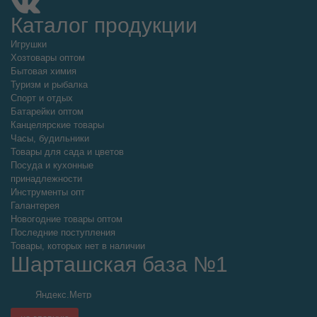
®
Арт:
042-143
Играем вместе
Цена от суммы ВСЕГО заказа
173.31
р.
розница
161.18
р.
от
5000
р.
147.31
р.
от
10000
р.
128.25
р.
от
15000
р.
Добавьте в корзину
–
+
по 1 шт
Остаток: 17 шт
Набор солдатиков военные блист. 26, 3*28, 3*3см
описание
®
Арт:
042-187
Играем вместе
Цена от суммы ВСЕГО заказа
315.83
р.
розница
293.72
р.
от
5000
р.
268.46
р.
от
10000
р.
233.71
р.
от
15000
р.
Добавьте в корзину