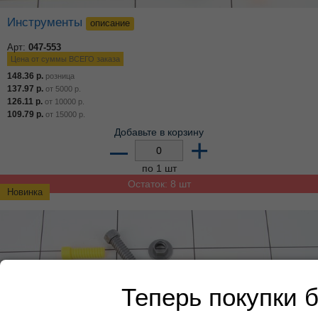
Инструменты
описание
Арт:
047-553
Цена от суммы ВСЕГО заказа
148.36
р.
розница
137.97
р.
от
5000
р.
126.11
р.
от
10000
р.
109.79
р.
от
15000
р.
Добавьте в корзину
–
+
по 1 шт
Остаток: 8 шт
Новинка
Теперь покупки 