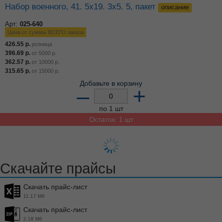
Набор военного, 41. 5х19. 3х5. 5, пакет
описание
Арт:
025-640
Цена от суммы ВСЕГО заказа
426.55
р.
розница
396.69
р.
от
5000
р.
362.57
р.
от
10000
р.
315.65
р.
от
15000
р.
Добавьте в корзину
–
+
по 1 шт
Остаток: 1 шт
Набор раций Синий ТРАКТОР блист. , 29*20*3см
®
Арт:
037-750
Играем вместе
Цена от суммы ВСЕГО заказа
697.37
р.
розница
648.55
р.
от
5000
р.
592.76
р.
от
10000
р.
516.05
р.
от
15000
р.