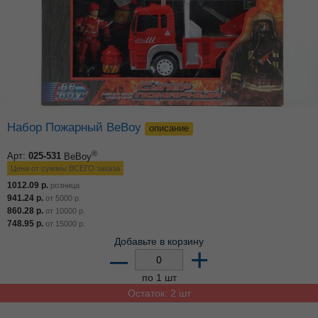
Набор Пожарный BeBoy
описание
®
Арт:
025-531
BeBoy
Цена от суммы ВСЕГО заказа
1012.09
р.
розница
941.24
р.
от
5000
р.
860.28
р.
от
10000
р.
748.95
р.
от
15000
р.
Добавьте в корзину
–
+
по 1 шт
Остаток: 2 шт