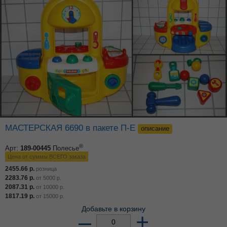
МАСТЕРСКАЯ 6690 в пакете П-Е
описание
®
Арт:
189-00445
Полесье
Цена от суммы ВСЕГО заказа
2455.66
р.
розница
2283.76
р.
от
5000
р.
2087.31
р.
от
10000
р.
1817.19
р.
от
15000
р.
Добавьте в корзину
–
+