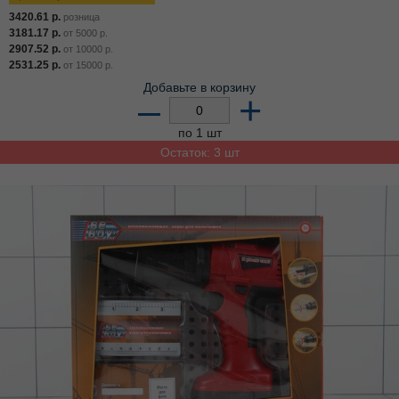
3420.61
р.
розница
3181.17
р.
от
5000
р.
2907.52
р.
от
10000
р.
2531.25
р.
от
15000
р.
Добавьте в корзину
–
+
по 1 шт
Остаток: 3 шт