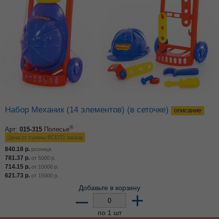
Набор Механик (14 элементов) (в сеточке)
описание
®
Арт:
015-315
Полесье
Цена от суммы ВСЕГО заказа
840.18
р.
розница
781.37
р.
от
5000
р.
714.15
р.
от
10000
р.
621.73
р.
от
15000
р.
Добавьте в корзину
–
+
по 1 шт