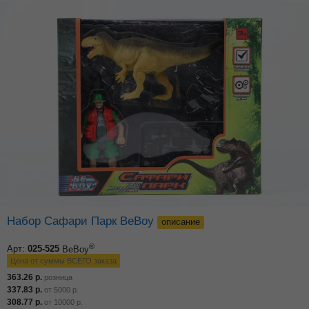
Набор Сафари Парк BeBoy
описание
®
Арт:
025-525
BeBoy
Цена от суммы ВСЕГО заказа
363.26
р.
розница
337.83
р.
от
5000
р.
308.77
р.
от
10000
р.