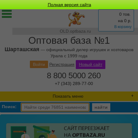
Полная версия сайта
0 тов.
на
0
р.
В корзину
OLD.optbaza.ru
Оптовая база №1
Шарташская
— официальный дилер игрушек и хозтоваров
Урала с 1999 года
Войти
Регистрация
Новый сайт
8 800 5000 260
+7 (343) 289-77-00
Показать меню
Поиск:
найти