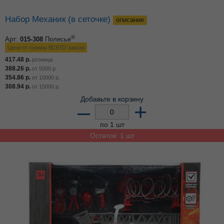
Набор Механик (в сеточке)
описание
®
Арт:
015-308
Полесье
Цена от суммы ВСЕГО заказа
417.48
р.
розница
388.26
р.
от
5000
р.
354.86
р.
от
10000
р.
308.94
р.
от
15000
р.
Добавьте в корзину
–
+
по 1 шт
Остаток: 1 шт